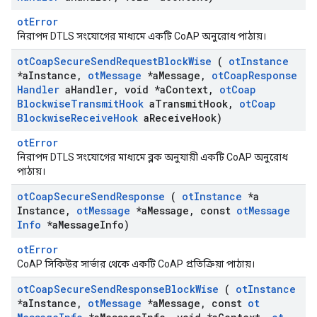
otError
নিরাপদ DTLS সংযোগের মাধ্যমে একটি CoAP অনুরোধ পাঠায়।
ot
Coap
Secure
Send
Request
Block
Wise
(
ot
Instance
*a
Instance
,
ot
Message
*a
Message
,
ot
Coap
Response
Handler
a
Handler
,
void *a
Context
,
ot
Coap
Blockwise
Transmit
Hook
a
Transmit
Hook
,
ot
Coap
Blockwise
Receive
Hook
a
Receive
Hook)
otError
নিরাপদ DTLS সংযোগের মাধ্যমে ব্লক অনুযায়ী একটি CoAP অনুরোধ
পাঠায়।
ot
Coap
Secure
Send
Response
(
ot
Instance
*a
Instance
,
ot
Message
*a
Message
,
const
ot
Message
Info
*a
Message
Info)
otError
CoAP সিকিউর সার্ভার থেকে একটি CoAP প্রতিক্রিয়া পাঠায়।
ot
Coap
Secure
Send
Response
Block
Wise
(
ot
Instance
*a
Instance
,
ot
Message
*a
Message
,
const
ot