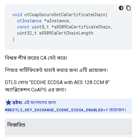
void
 otCoapSecureSetCaCertificateChain
(
otInstance
*
aInstance
,
const
 uint8_t 
*
aX509CaCertificateChain
,
  uint32_t aX509CaCertChainLength
)
বিশ্বস্ত শীর্ষ স্তরের CA সেট করে৷
পিয়ার সার্টিফিকেট যাচাই করার জন্য এটি প্রয়োজন।
DTLS মোড "ECDHE ECDSA with AES 128 CCM 8"
অ্যাপ্লিকেশন CoAPS এর জন্য।
দ্রষ্টব্য:
এই ফাংশনের জন্য
MBEDTLS_KEY_EXCHANGE_ECDHE_ECDSA_ENABLED=1
প্রয়োজন।
বিস্তারিত