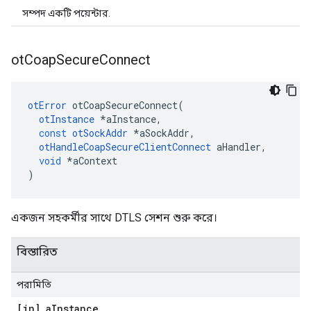
সম্পদ একটি পয়েন্টার.
ot
Coap
Secure
Connect
otError
 otCoapSecureConnect
(
otInstance
*
aInstance
,
const
otSockAddr
*
aSockAddr
,
otHandleCoapSecureClientConnect
 aHandler
,
void
*
aContext
)
একজন সহকর্মীর সাথে DTLS সেশন শুরু করে।
বিস্তারিত
পরামিতি
[in] a
Instance