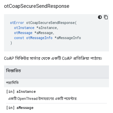
ot
Coap
Secure
Send
Response
otError
 otCoapSecureSendResponse
(
otInstance
*
aInstance
,
otMessage
*
aMessage
,
const
otMessageInfo
*
aMessageInfo
)
CoAP সিকিউর সার্ভার থেকে একটি CoAP প্রতিক্রিয়া পাঠায়।
বিস্তারিত
পরামিতি
[in] a
Instance
একটি OpenThread উদাহরণের একটি পয়েন্টার.
[in] a
Message