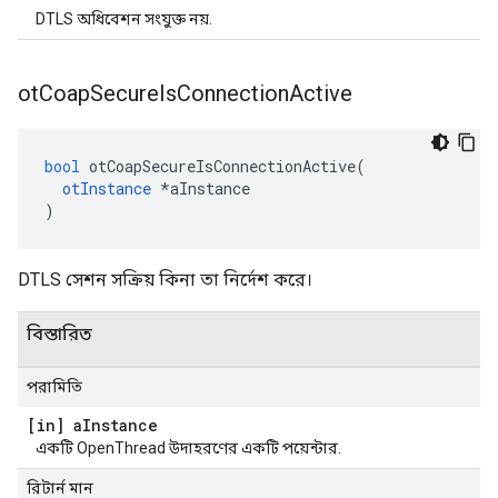
DTLS অধিবেশন সংযুক্ত নয়.
ot
Coap
Secure
Is
Connection
Active
bool
 otCoapSecureIsConnectionActive
(
otInstance
*
aInstance
)
DTLS সেশন সক্রিয় কিনা তা নির্দেশ করে।
বিস্তারিত
পরামিতি
[in] a
Instance
একটি OpenThread উদাহরণের একটি পয়েন্টার.
রিটার্ন মান