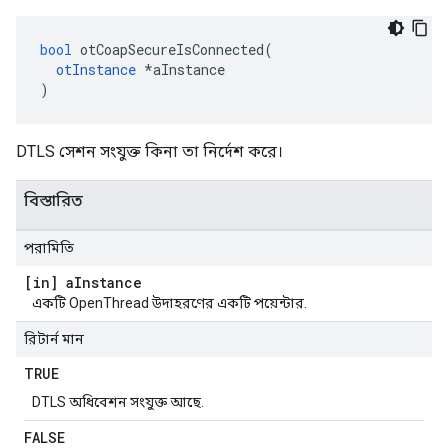
bool
 otCoapSecureIsConnected
(
otInstance
*
aInstance
)
DTLS সেশন সংযুক্ত কিনা তা নির্দেশ করে।
বিস্তারিত
পরামিতি
[in] a
Instance
একটি OpenThread উদাহরণের একটি পয়েন্টার.
রিটার্ন মান
TRUE
DTLS অধিবেশন সংযুক্ত আছে.
FALSE