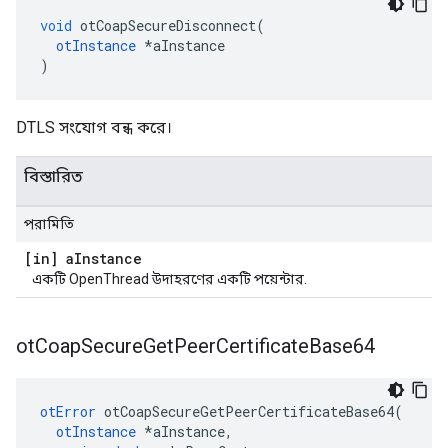
void
 otCoapSecureDisconnect
(
otInstance
*
aInstance
)
DTLS সংযোগ বন্ধ করে।
বিস্তারিত
পরামিতি
[in] a
Instance
একটি OpenThread উদাহরণের একটি পয়েন্টার.
ot
Coap
Secure
Get
Peer
Certificate
Base64
otError
 otCoapSecureGetPeerCertificateBase64
(
otInstance
*
aInstance
,