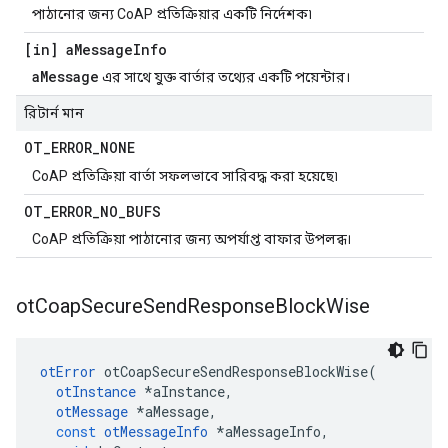
পাঠানোর জন্য CoAP প্রতিক্রিয়ার একটি নির্দেশক৷
[in] a
Message
Info
aMessage
এর সাথে যুক্ত বার্তার তথ্যের একটি পয়েন্টার।
রিটার্ন মান
OT
_
ERROR
_
NONE
CoAP প্রতিক্রিয়া বার্তা সফলভাবে সারিবদ্ধ করা হয়েছে৷
OT
_
ERROR
_
NO
_
BUFS
CoAP প্রতিক্রিয়া পাঠানোর জন্য অপর্যাপ্ত বাফার উপলব্ধ।
ot
Coap
Secure
Send
Response
Block
Wise
otError
 otCoapSecureSendResponseBlockWise
(
otInstance
*
aInstance
,
otMessage
*
aMessage
,
const
otMessageInfo
*
aMessageInfo
,