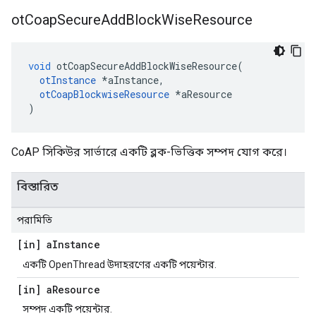
ot
Coap
Secure
Add
Block
Wise
Resource
void
 otCoapSecureAddBlockWiseResource
(
otInstance
*
aInstance
,
otCoapBlockwiseResource
*
aResource
)
CoAP সিকিউর সার্ভারে একটি ব্লক-ভিত্তিক সম্পদ যোগ করে।
বিস্তারিত
পরামিতি
[in] a
Instance
একটি OpenThread উদাহরণের একটি পয়েন্টার.
[in] a
Resource
সম্পদ একটি পয়েন্টার.