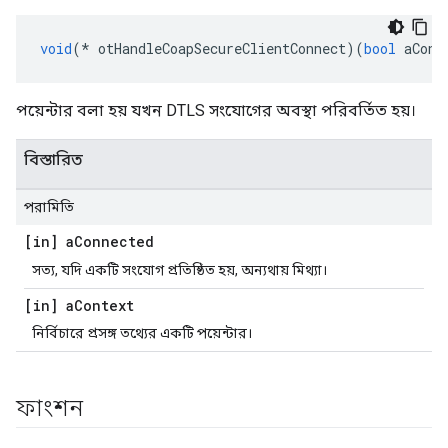
void
(*
 otHandleCoapSecureClientConnect
)(
bool
 aConn
পয়েন্টার বলা হয় যখন DTLS সংযোগের অবস্থা পরিবর্তিত হয়।
বিস্তারিত
পরামিতি
[in] a
Connected
সত্য, যদি একটি সংযোগ প্রতিষ্ঠিত হয়, অন্যথায় মিথ্যা।
[in] a
Context
নির্বিচারে প্রসঙ্গ তথ্যের একটি পয়েন্টার।
ফাংশন