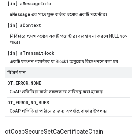
[in] a
Message
Info
aMessage
এর সাথে যুক্ত বার্তার তথ্যের একটি পয়েন্টার।
[in] a
Context
নির্বিচারে প্রসঙ্গ তথ্যের একটি পয়েন্টার। ব্যবহার না করলে NULL হতে
পারে।
[in] a
Transmit
Hook
একটি ফাংশন পয়েন্টার যা Block1 অনুরোধ রিসেপশনে বলা হয়।
রিটার্ন মান
OT
_
ERROR
_
NONE
CoAP প্রতিক্রিয়া বার্তা সফলভাবে সারিবদ্ধ করা হয়েছে৷
OT
_
ERROR
_
NO
_
BUFS
CoAP প্রতিক্রিয়া পাঠানোর জন্য অপর্যাপ্ত বাফার উপলব্ধ।
ot
Coap
Secure
Set
Ca
Certificate
Chain