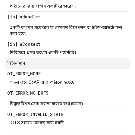
পাঠানোর জন্য বার্তার একটি রেফারেন্স।
[in] a
Handler
একটি ফাংশন পয়েন্টার যা রেসপন্স রিসেপশন বা টাইম-আউটে কল
করা হবে।
[in] a
Context
নির্বিচারে প্রসঙ্গ তথ্যের একটি পয়েন্টার।
রিটার্ন মান
OT
_
ERROR
_
NONE
সফলভাবে CoAP বার্তা পাঠানো হয়েছে৷
OT
_
ERROR
_
NO
_
BUFS
রিট্রান্সমিশন ডেটা বরাদ্দ করতে ব্যর্থ হয়েছে৷
OT
_
ERROR
_
INVALID
_
STATE
DTLS সংযোগ আরম্ভ করা হয়নি।