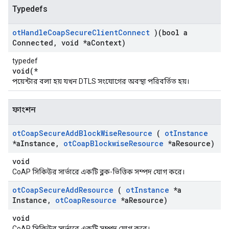
Typedefs
ot
Handle
Coap
Secure
Client
Connect
)(bool a
Connected
,
void *a
Context)
typedef
void(*
পয়েন্টার বলা হয় যখন DTLS সংযোগের অবস্থা পরিবর্তিত হয়।
ফাংশন
ot
Coap
Secure
Add
Block
Wise
Resource
(
ot
Instance
*a
Instance
,
ot
Coap
Blockwise
Resource
*a
Resource)
void
CoAP সিকিউর সার্ভারে একটি ব্লক-ভিত্তিক সম্পদ যোগ করে।
ot
Coap
Secure
Add
Resource
(
ot
Instance
*a
Instance
,
ot
Coap
Resource
*a
Resource)
void
CoAP সিকিউর সার্ভারে একটি সম্পদ যোগ করে।