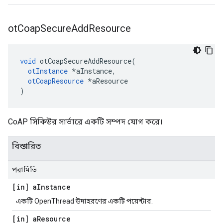
ot
Coap
Secure
Add
Resource
void
 otCoapSecureAddResource
(
otInstance
*
aInstance
,
otCoapResource
*
aResource
)
CoAP সিকিউর সার্ভারে একটি সম্পদ যোগ করে।
বিস্তারিত
পরামিতি
[in] a
Instance
একটি OpenThread উদাহরণের একটি পয়েন্টার.
[in] a
Resource