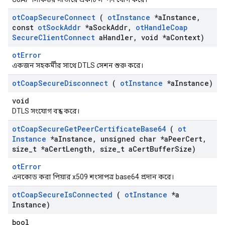
ot
Coap
Secure
Connect
(
ot
Instance
*a
Instance
,
const
ot
Sock
Addr
*a
Sock
Addr
,
ot
Handle
Coap
Secure
Client
Connect
a
Handler
,
void *a
Context)
otError
একজন সহকর্মীর সাথে DTLS সেশন শুরু করে।
ot
Coap
Secure
Disconnect
(
ot
Instance
*a
Instance)
void
DTLS সংযোগ বন্ধ করে।
ot
Coap
Secure
Get
Peer
Certificate
Base64
(
ot
Instance
*a
Instance
,
unsigned char *a
Peer
Cert
,
size
_
t *a
Cert
Length
,
size
_
t a
Cert
Buffer
Size)
otError
এনকোড করা পিয়ার x509 শংসাপত্র base64 প্রদান করে।
ot
Coap
Secure
Is
Connected
(
ot
Instance
*a
Instance)
bool