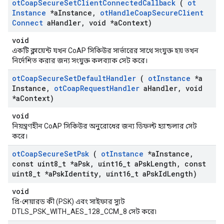
ot
Coap
Secure
Set
Client
Connected
Callback
(
ot
Instance
*a
Instance
,
ot
Handle
Coap
Secure
Client
Connect
a
Handler
,
void *a
Context)
void
একটি ক্লায়েন্ট যখন CoAP সিকিউর সার্ভারের সাথে সংযুক্ত হয় তখন
নির্দেশিত করার জন্য সংযুক্ত কলব্যাক সেট করে।
ot
Coap
Secure
Set
Default
Handler
(
ot
Instance
*a
Instance
,
ot
Coap
Request
Handler
a
Handler
,
void
*a
Context)
void
নিয়ন্ত্রণহীন CoAP সিকিউর অনুরোধের জন্য ডিফল্ট হ্যান্ডলার সেট
করে।
ot
Coap
Secure
Set
Psk
(
ot
Instance
*a
Instance
,
const uint8
_
t *a
Psk
,
uint16
_
t a
Psk
Length
,
const
uint8
_
t *a
Psk
Identity
,
uint16
_
t a
Psk
Id
Length)
void
প্রি-শেয়ারড কী (PSK) এবং সাইফার স্যুট
DTLS_PSK_WITH_AES_128_CCM_8 সেট করে৷