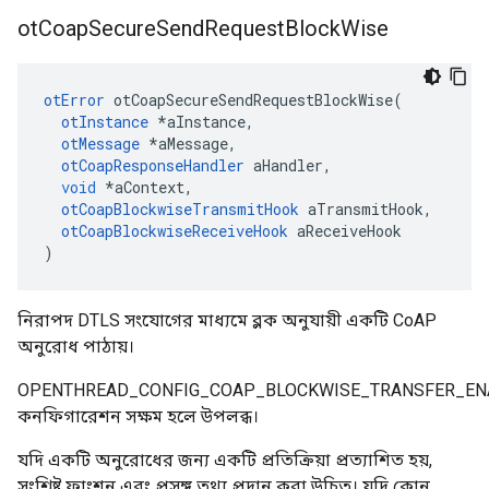
ot
Coap
Secure
Send
Request
Block
Wise
otError
 otCoapSecureSendRequestBlockWise
(
otInstance
*
aInstance
,
otMessage
*
aMessage
,
otCoapResponseHandler
 aHandler
,
void
*
aContext
,
otCoapBlockwiseTransmitHook
 aTransmitHook
,
otCoapBlockwiseReceiveHook
 aReceiveHook
)
নিরাপদ DTLS সংযোগের মাধ্যমে ব্লক অনুযায়ী একটি CoAP
অনুরোধ পাঠায়।
OPENTHREAD_CONFIG_COAP_BLOCKWISE_TRANSFER_EN
কনফিগারেশন সক্ষম হলে উপলব্ধ।
যদি একটি অনুরোধের জন্য একটি প্রতিক্রিয়া প্রত্যাশিত হয়,
সংশ্লিষ্ট ফাংশন এবং প্রসঙ্গ তথ্য প্রদান করা উচিত। যদি কোন