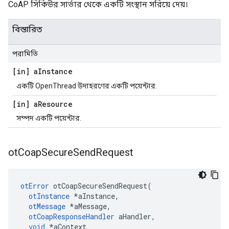
CoAP সিকিউর সার্ভার থেকে একটি সংস্থান সরিয়ে দেয়।
বিস্তারিত
পরামিতি
[in] a
Instance
একটি OpenThread উদাহরণের একটি পয়েন্টার.
[in] a
Resource
সম্পদ একটি পয়েন্টার.
ot
Coap
Secure
Send
Request
otError
 otCoapSecureSendRequest
(
otInstance
*
aInstance
,
otMessage
*
aMessage
,
otCoapResponseHandler
 aHandler
,
void
*
aContext