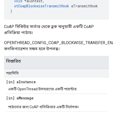
void
*
aContext
,
otCoapBlockwiseTransmitHook
 aTransmitHook
)
CoAP সিকিউর সার্ভার থেকে ব্লক অনুযায়ী একটি CoAP
প্রতিক্রিয়া পাঠায়।
OPENTHREAD_CONFIG_COAP_BLOCKWISE_TRANSFER_EN
কনফিগারেশন সক্ষম হলে উপলব্ধ।
বিস্তারিত
পরামিতি
[in] a
Instance
একটি OpenThread উদাহরণের একটি পয়েন্টার.
[in] a
Message
পাঠানোর জন্য CoAP প্রতিক্রিয়ার একটি নির্দেশক৷