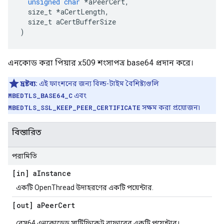
unsigned
char
*
aPeerCert
,
  size_t 
*
aCertLength
,
  size_t aCertBufferSize
)
এনকোড করা পিয়ার x509 শংসাপত্র base64 প্রদান করে।
দ্রষ্টব্য:
এই ফাংশনের জন্য বিল্ড-টাইম বৈশিষ্ট্যগুলি
MBEDTLS_BASE64_C
এবং
MBEDTLS_SSL_KEEP_PEER_CERTIFICATE
সক্ষম করা প্রয়োজন৷
বিস্তারিত
পরামিতি
[in] a
Instance
একটি OpenThread উদাহরণের একটি পয়েন্টার.
[out] a
Peer
Cert
বেস64 এনকোডেড সার্টিফিকেট বাফারের একটি পয়েন্টার।