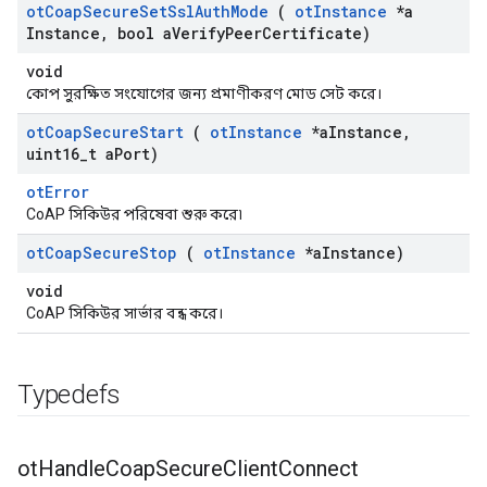
ot
Coap
Secure
Set
Ssl
Auth
Mode
(
ot
Instance
*a
Instance
,
bool a
Verify
Peer
Certificate)
void
কোপ সুরক্ষিত সংযোগের জন্য প্রমাণীকরণ মোড সেট করে।
ot
Coap
Secure
Start
(
ot
Instance
*a
Instance
,
uint16
_
t a
Port)
otError
CoAP সিকিউর পরিষেবা শুরু করে৷
ot
Coap
Secure
Stop
(
ot
Instance
*a
Instance)
void
CoAP সিকিউর সার্ভার বন্ধ করে।
Typedefs
ot
Handle
Coap
Secure
Client
Connect