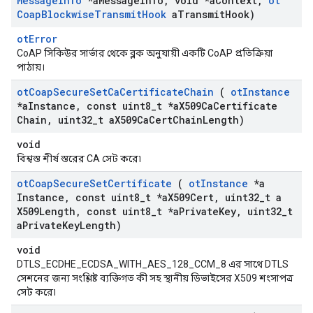
Message
Info
*a
Message
Info
,
void *a
Context
,
ot
Coap
Blockwise
Transmit
Hook
a
Transmit
Hook)
otError
CoAP সিকিউর সার্ভার থেকে ব্লক অনুযায়ী একটি CoAP প্রতিক্রিয়া
পাঠায়।
ot
Coap
Secure
Set
Ca
Certificate
Chain
(
ot
Instance
*a
Instance
,
const uint8
_
t *a
X509Ca
Certificate
Chain
,
uint32
_
t a
X509Ca
Cert
Chain
Length)
void
বিশ্বস্ত শীর্ষ স্তরের CA সেট করে৷
ot
Coap
Secure
Set
Certificate
(
ot
Instance
*a
Instance
,
const uint8
_
t *a
X509Cert
,
uint32
_
t a
X509Length
,
const uint8
_
t *a
Private
Key
,
uint32
_
t
a
Private
Key
Length)
void
DTLS_ECDHE_ECDSA_WITH_AES_128_CCM_8 এর সাথে DTLS
সেশনের জন্য সংশ্লিষ্ট ব্যক্তিগত কী সহ স্থানীয় ডিভাইসের X509 শংসাপত্র
সেট করে৷