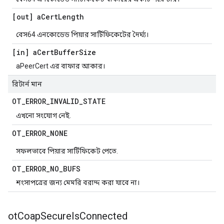
[out] a
Cert
Length
বেস64 এনকোডেড পিয়ার সার্টিফিকেটের দৈর্ঘ্য।
[in] a
Cert
Buffer
Size
aPeerCert এর বাফার আকার।
রিটার্ন মান
OT
_
ERROR
_
INVALID
_
STATE
এখনো সংযোগ নেই.
OT
_
ERROR
_
NONE
সফলভাবে পিয়ার সার্টিফিকেট পেতে.
OT
_
ERROR
_
NO
_
BUFS
শংসাপত্রের জন্য মেমরি বরাদ্দ করা যাবে না।
ot
Coap
Secure
Is
Connected