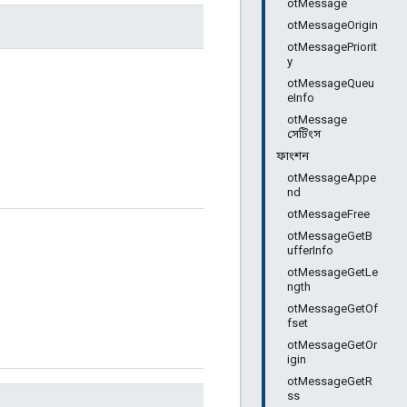
otMessage
otMessageOrigin
otMessagePriorit
y
otMessageQueu
eInfo
otMessage
সেটিংস
ফাংশন
otMessageAppe
nd
otMessageFree
otMessageGetB
ufferInfo
otMessageGetLe
ngth
otMessageGetOf
fset
otMessageGetOr
igin
otMessageGetR
ss