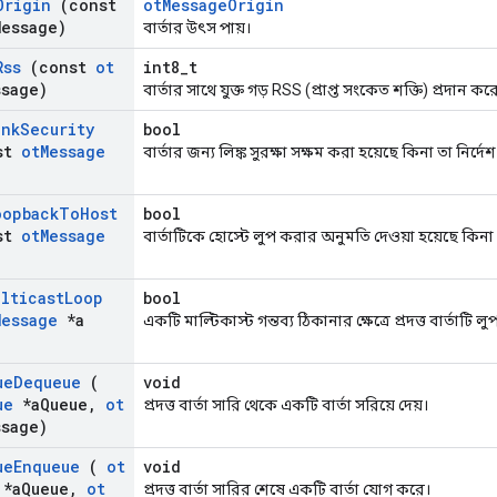
Origin
(const
otMessageOrigin
Message)
বার্তার উৎস পায়।
Rss
(const
ot
int8_t
ssage)
বার্তার সাথে যুক্ত গড় RSS (প্রাপ্ত সংকেত শক্তি) প্রদান কর
ink
Security
bool
st
ot
Message
বার্তার জন্য লিঙ্ক সুরক্ষা সক্ষম করা হয়েছে কিনা তা নির্দে
oopback
To
Host
bool
st
ot
Message
বার্তাটিকে হোস্টে লুপ করার অনুমতি দেওয়া হয়েছে কিনা 
ulticast
Loop
bool
Message
*a
একটি মাল্টিকাস্ট গন্তব্য ঠিকানার ক্ষেত্রে প্রদত্ত বার্তাটি
ue
Dequeue
(
void
ue
*a
Queue
,
ot
প্রদত্ত বার্তা সারি থেকে একটি বার্তা সরিয়ে দেয়।
ssage)
ue
Enqueue
(
ot
void
*a
Queue
,
ot
প্রদত্ত বার্তা সারির শেষে একটি বার্তা যোগ করে।