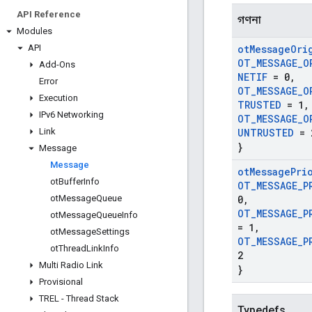
API Reference
গণনা
Modules
API
ot
Message
Ori
OT
_
MESSAGE
_
O
Add-Ons
NETIF
= 0
,
Error
OT
_
MESSAGE
_
O
Execution
TRUSTED
= 1
,
IPv6 Networking
OT
_
MESSAGE
_
O
Link
UNTRUSTED
= 
}
Message
Message
ot
Message
Pri
ot
Buffer
Info
OT
_
MESSAGE
_
P
ot
Message
Queue
0
,
OT
_
MESSAGE
_
P
ot
Message
Queue
Info
= 1
,
ot
Message
Settings
OT
_
MESSAGE
_
P
ot
Thread
Link
Info
2
Multi Radio Link
}
Provisional
TREL - Thread Stack
Typedefs