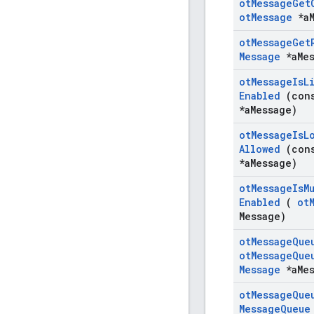
ot
Message
Get
ot
Message
*a
ot
Message
Get
Message
*a
Me
ot
Message
Is
L
Enabled
(con
*a
Message)
ot
Message
Is
L
Allowed
(con
*a
Message)
ot
Message
Is
M
Enabled
(
ot
Message)
ot
Message
Que
ot
Message
Que
Message
*a
Me
ot
Message
Que
Message
Queue