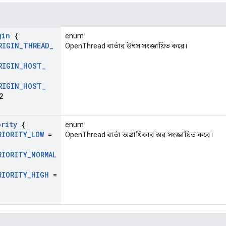
gin
{
enum
RIGIN
_
THREAD
_
OpenThread বার্তার উৎস সংজ্ঞায়িত করে।
RIGIN
_
HOST
_
RIGIN
_
HOST
_
2
ority
{
enum
RIORITY
_
LOW
=
OpenThread বার্তা অগ্রাধিকার স্তর সংজ্ঞায়িত করে।
RIORITY
_
NORMAL
RIORITY
_
HIGH
=