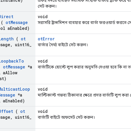
a
Instance)
একই সময়ে ব্যবহৃত সর্বাধিক সংখ্যক বাফার ট্র্যাক করে বা
সেট করুন।
Direct
void
(
ot
Message
সরাসরি ট্রান্সমিশন ব্যবহার করে বার্তা ফরওয়ার্ড করত
ol a
Enabled)
Length
(
ot
otError
ssage
,
uint16
_
বার্তার দৈর্ঘ্য বাইটে সেট করুন।
Loopback
To
void
(
ot
Message
*a
বার্তাটিকে হোস্টে লুপ করার অনুমতি দেওয়া হবে কি না 
 a
Allow
st)
Multicast
Loop
void
Message
*a
মাল্টিকাস্ট গন্তব্য ঠিকানার ক্ষেত্রে প্রদত্ত বার্তাটি লুপ কর
 a
Enabled)
Offset
(
ot
void
ssage
,
uint16
_
বার্তাটি বাইটে অফসেট সেট করুন।