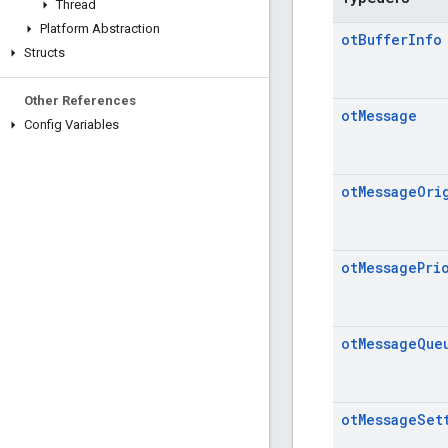
Thread
Platform Abstraction
ot
Buffer
Info
Structs
Other References
ot
Message
Config Variables
ot
Message
Ori
ot
Message
Pri
ot
Message
Que
ot
Message
Set