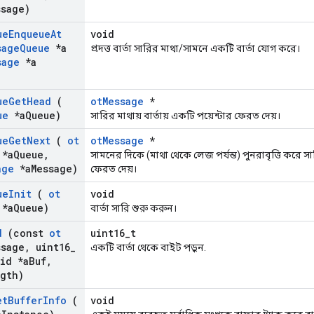
ssage)
ue
Enqueue
At
void
sage
Queue
*a
প্রদত্ত বার্তা সারির মাথা/সামনে একটি বার্তা যোগ করে।
sage
*a
ue
Get
Head
(
otMessage
*
ue
*a
Queue)
সারির মাথায় বার্তায় একটি পয়েন্টার ফেরত দেয়।
ue
Get
Next
(
ot
otMessage
*
*a
Queue
,
সামনের দিকে (মাথা থেকে লেজ পর্যন্ত) পুনরাবৃত্তি করে সার
age
*a
Message)
ফেরত দেয়।
ue
Init
(
ot
void
*a
Queue)
বার্তা সারি শুরু করুন।
d
(const
ot
uint16_t
ssage
,
uint16
_
একটি বার্তা থেকে বাইট পড়ুন.
id *a
Buf
,
gth)
et
Buffer
Info
(
void