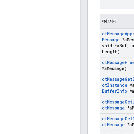
ফাংশন
ot
Message
App
Message
*a
Me
void *a
Buf
,
u
Length)
ot
Message
Fre
*a
Message)
ot
Message
Get
ot
Instance
*
Buffer
Info
*
ot
Message
Get
ot
Message
*a
ot
Message
Get
ot
Message
*a