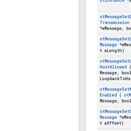
ot
Instance
*
ot
Message
Set
Transmission
*a
Message
,
bo
ot
Message
Set
Message
*a
Me
t a
Length)
ot
Message
Set
Host
Allowed
Message
,
bool
Loopback
To
Ho
ot
Message
Set
Enabled
(
ot
Message
,
bool
ot
Message
Set
Message
*a
Me
t a
Offset)