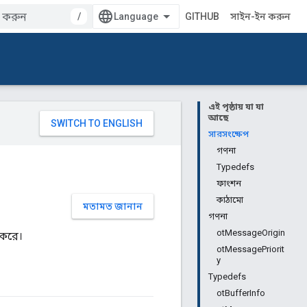
/
GITHUB
সাইন-ইন করুন
এই পৃষ্ঠায় যা যা
আছে
সারসংক্ষেপ
গণনা
Typedefs
ফাংশন
কাঠামো
মতামত জানান
গণনা
otMessageOrigin
 করে।
otMessagePriorit
y
Typedefs
otBufferInfo