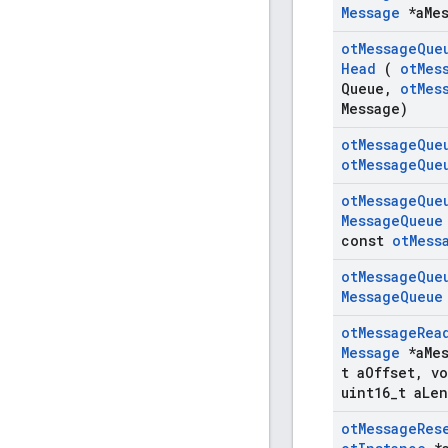
Message
*a
Me
ot
Message
Que
Head
(
ot
Mes
Queue
,
ot
Mes
Message)
ot
Message
Que
ot
Message
Que
ot
Message
Que
Message
Queue
const
ot
Mess
ot
Message
Que
Message
Queue
ot
Message
Rea
Message
*a
Me
t a
Offset
,
vo
uint16
_
t a
Len
ot
Message
Res