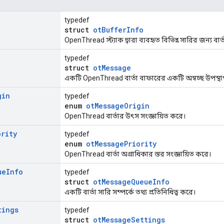
typedef
struct
otBufferInfo
OpenThread স্ট্যাক দ্বারা ব্যবহৃত বিভিন্ন সারির জন্য বার্
typedef
struct
otMessage
একটি OpenThread বার্তা বাফারের একটি অস্বচ্ছ উপস্থা
gin
typedef
enum
otMessageOrigin
OpenThread বার্তার উৎস সংজ্ঞায়িত করে।
ority
typedef
enum
otMessagePriority
OpenThread বার্তা অগ্রাধিকার স্তর সংজ্ঞায়িত করে।
ue
Info
typedef
struct
otMessageQueueInfo
একটি বার্তা সারি সম্পর্কে তথ্য প্রতিনিধিত্ব করে।
tings
typedef
struct
otMessageSettings