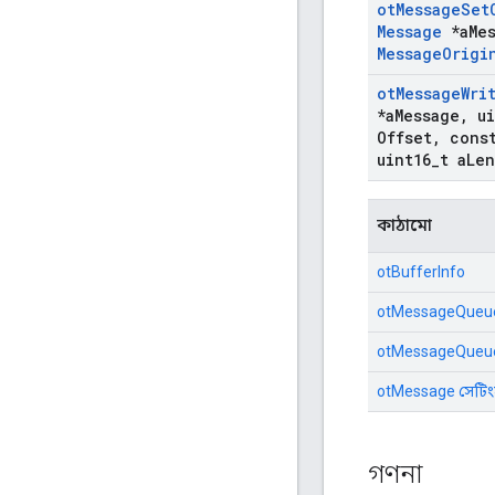
ot
Message
Set
Message
*a
Me
Message
Origi
ot
Message
Wri
*a
Message
,
ui
Offset
,
const
uint16
_
t a
Len
কাঠামো
otBufferInfo
otMessageQueu
otMessageQueu
otMessage সেটি
গণনা