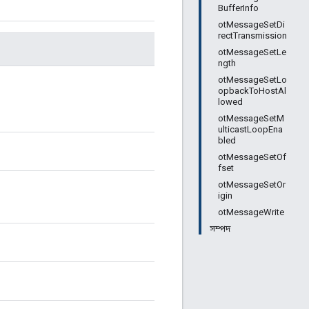
BufferInfo
otMessageSetDi
rectTransmission
otMessageSetLe
ngth
otMessageSetLo
opbackToHostAl
lowed
otMessageSetM
ulticastLoopEna
bled
otMessageSetOf
fset
otMessageSetOr
igin
otMessageWrite
সম্পদ