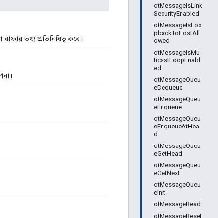
otMessageIsLink
SecurityEnabled
otMessageIsLoo
pbackToHostAll
তা বাফার তথ্য প্রতিনিধিত্ব করে।
owed
otMessageIsMul
ticastLoopEnabl
ed
পনা।
otMessageQueu
eDequeue
otMessageQueu
eEnqueue
otMessageQueu
eEnqueueAtHea
d
otMessageQueu
eGetHead
otMessageQueu
eGetNext
otMessageQueu
eInit
otMessageRead
otMessageReset