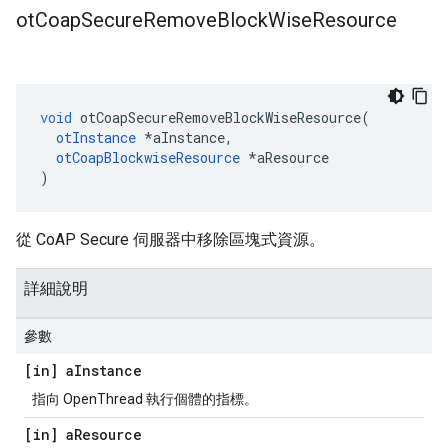
ot
Coap
Secure
Remove
Block
Wise
Resource
void
 otCoapSecureRemoveBlockWiseResource
(
otInstance
*
aInstance
,
otCoapBlockwiseResource
*
aResource
)
從 CoAP Secure 伺服器中移除區塊式資源。
詳細說明
參數
[in] a
Instance
指向 OpenThread 執行個體的指標。
[in] a
Resource