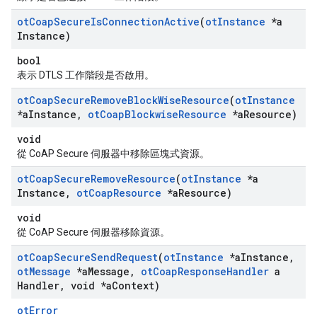
ot
Coap
Secure
Is
Connection
Active
(
ot
Instance
*a
Instance)
bool
表示 DTLS 工作階段是否啟用。
ot
Coap
Secure
Remove
Block
Wise
Resource
(
ot
Instance
*a
Instance
,
ot
Coap
Blockwise
Resource
*a
Resource)
void
從 CoAP Secure 伺服器中移除區塊式資源。
ot
Coap
Secure
Remove
Resource
(
ot
Instance
*a
Instance
,
ot
Coap
Resource
*a
Resource)
void
從 CoAP Secure 伺服器移除資源。
ot
Coap
Secure
Send
Request
(
ot
Instance
*a
Instance
,
ot
Message
*a
Message
,
ot
Coap
Response
Handler
a
Handler
,
void *a
Context)
otError