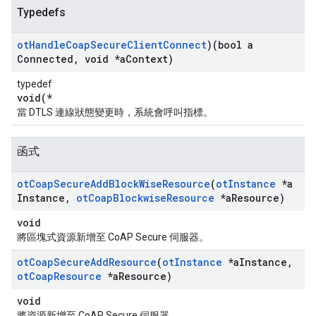
Typedefs
ot
Handle
Coap
Secure
Client
Connect
)(bool a
Connected
,
void *a
Context)
typedef
void(*
當 DTLS 連線狀態變更時，系統會呼叫指標。
函式
ot
Coap
Secure
Add
Block
Wise
Resource
(
ot
Instance
*a
Instance
,
ot
Coap
Blockwise
Resource
*a
Resource)
void
將區塊式資源新增至 CoAP Secure 伺服器。
ot
Coap
Secure
Add
Resource
(
ot
Instance
*a
Instance
,
ot
Coap
Resource
*a
Resource)
void
將資源新增至 CoAP Secure 伺服器。