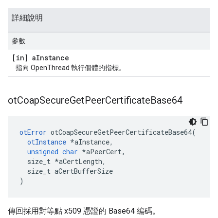
詳細說明
參數
[in] a
Instance
指向 OpenThread 執行個體的指標。
ot
Coap
Secure
Get
Peer
Certificate
Base64
otError
 otCoapSecureGetPeerCertificateBase64
(
otInstance
*
aInstance
,
unsigned
char
*
aPeerCert
,
  size_t 
*
aCertLength
,
  size_t aCertBufferSize
)
傳回採用對等點 x509 憑證的 Base64 編碼。