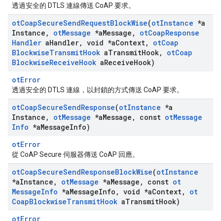
透過安全的 DTLS 連線傳送 CoAP 要求。
ot
Coap
Secure
Send
Request
Block
Wise
(
ot
Instance
*a
Instance
,
ot
Message
*a
Message
,
ot
Coap
Response
Handler
a
Handler
,
void *a
Context
,
ot
Coap
Blockwise
Transmit
Hook
a
Transmit
Hook
,
ot
Coap
Blockwise
Receive
Hook
a
Receive
Hook)
otError
透過安全的 DTLS 連線，以封鎖的方式傳送 CoAP 要求。
ot
Coap
Secure
Send
Response
(
ot
Instance
*a
Instance
,
ot
Message
*a
Message
,
const
ot
Message
Info
*a
Message
Info)
otError
從 CoAP Secure 伺服器傳送 CoAP 回應。
ot
Coap
Secure
Send
Response
Block
Wise
(
ot
Instance
*a
Instance
,
ot
Message
*a
Message
,
const
ot
Message
Info
*a
Message
Info
,
void *a
Context
,
ot
Coap
Blockwise
Transmit
Hook
a
Transmit
Hook)
otError