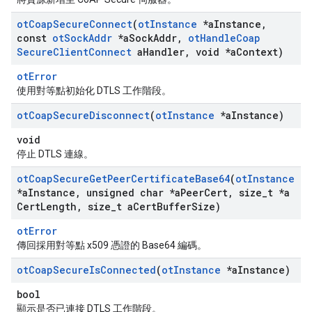
ot
Coap
Secure
Connect
(
ot
Instance
*a
Instance
,
const
ot
Sock
Addr
*a
Sock
Addr
,
ot
Handle
Coap
Secure
Client
Connect
a
Handler
,
void *a
Context)
otError
使用對等點初始化 DTLS 工作階段。
ot
Coap
Secure
Disconnect
(
ot
Instance
*a
Instance)
void
停止 DTLS 連線。
ot
Coap
Secure
Get
Peer
Certificate
Base64
(
ot
Instance
*a
Instance
,
unsigned char *a
Peer
Cert
,
size
_
t *a
Cert
Length
,
size
_
t a
Cert
Buffer
Size)
otError
傳回採用對等點 x509 憑證的 Base64 編碼。
ot
Coap
Secure
Is
Connected
(
ot
Instance
*a
Instance)
bool
顯示是否已連接 DTLS 工作階段。