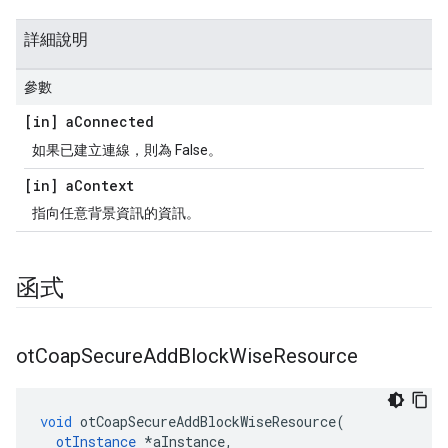
詳細說明
參數
[in] a
Connected
如果已建立連線，則為 False。
[in] a
Context
指向任意背景資訊的資訊。
函式
ot
Coap
Secure
Add
Block
Wise
Resource
void
 otCoapSecureAddBlockWiseResource
(
otInstance
*
aInstance
,