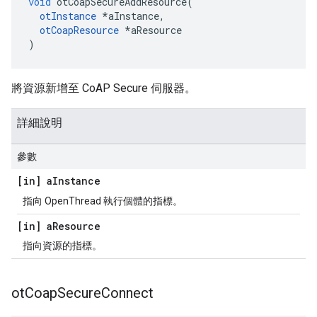
void
 otCoapSecureAddResource
(
otInstance
*
aInstance
,
otCoapResource
*
aResource
)
將資源新增至 CoAP Secure 伺服器。
詳細說明
參數
[in] a
Instance
指向 OpenThread 執行個體的指標。
[in] a
Resource
指向資源的指標。
ot
Coap
Secure
Connect