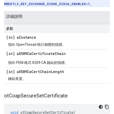
MBEDTLS_KEY_EXCHANGE_ECDHE_ECDSA_ENABLED=1
。
詳細說明
參數
[in] a
Instance
指向 OpenThread 執行個體的指標。
[in] a
X509Ca
Certificate
Chain
指向 PEM 格式 X509 CA 鏈結的指標。
[in] a
X509Ca
Cert
Chain
Length
鏈結長度。
ot
Coap
Secure
Set
Certificate
void
 otCoapSecureSetCertificate
(