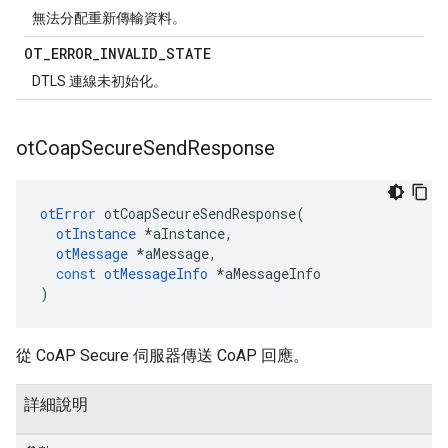
無法分配重新傳輸資料。
OT
_
ERROR
_
INVALID
_
STATE
DTLS 連線未初始化。
ot
Coap
Secure
Send
Response
otError
 otCoapSecureSendResponse
(
otInstance
*
aInstance
,
otMessage
*
aMessage
,
const
otMessageInfo
*
aMessageInfo
)
從 CoAP Secure 伺服器傳送 CoAP 回應。
詳細說明