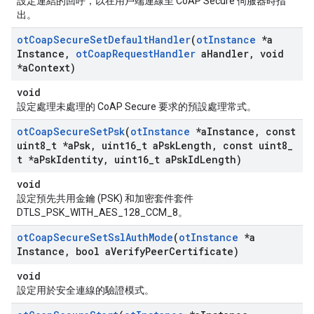
設定連結的回呼，以在用戶端連線至 CoAP Secure 伺服器時指
出。
ot
Coap
Secure
Set
Default
Handler
(
ot
Instance
*a
Instance
,
ot
Coap
Request
Handler
a
Handler
,
void
*a
Context)
void
設定處理未處理的 CoAP Secure 要求的預設處理常式。
ot
Coap
Secure
Set
Psk
(
ot
Instance
*a
Instance
,
const
uint8
_
t *a
Psk
,
uint16
_
t a
Psk
Length
,
const uint8
_
t *a
Psk
Identity
,
uint16
_
t a
Psk
Id
Length)
void
設定預先共用金鑰 (PSK) 和加密套件套件
DTLS_PSK_WITH_AES_128_CCM_8。
ot
Coap
Secure
Set
Ssl
Auth
Mode
(
ot
Instance
*a
Instance
,
bool a
Verify
Peer
Certificate)
void
設定用於安全連線的驗證模式。