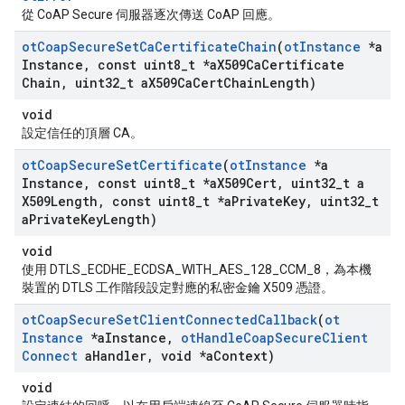
從 CoAP Secure 伺服器逐次傳送 CoAP 回應。
ot
Coap
Secure
Set
Ca
Certificate
Chain
(
ot
Instance
*a
Instance
,
const uint8
_
t *a
X509Ca
Certificate
Chain
,
uint32
_
t a
X509Ca
Cert
Chain
Length)
void
設定信任的頂層 CA。
ot
Coap
Secure
Set
Certificate
(
ot
Instance
*a
Instance
,
const uint8
_
t *a
X509Cert
,
uint32
_
t a
X509Length
,
const uint8
_
t *a
Private
Key
,
uint32
_
t
a
Private
Key
Length)
void
使用 DTLS_ECDHE_ECDSA_WITH_AES_128_CCM_8，為本機
裝置的 DTLS 工作階段設定對應的私密金鑰 X509 憑證。
ot
Coap
Secure
Set
Client
Connected
Callback
(
ot
Instance
*a
Instance
,
ot
Handle
Coap
Secure
Client
Connect
a
Handler
,
void *a
Context)
void