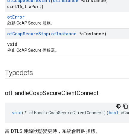
ot
Coap
Secure
Start
(
ot
Instance
*a
Instance
,
uint16
_
t a
Port)
otError
啟動 CoAP Secure 服務。
ot
Coap
Secure
Stop
(
ot
Instance
*a
Instance)
void
停止 CoAP Secure 伺服器。
Typedefs
ot
Handle
Coap
Secure
Client
Connect
void
(*
 otHandleCoapSecureClientConnect
)(
bool
 aConn
當 DTLS 連線狀態變更時，系統會呼叫指標。