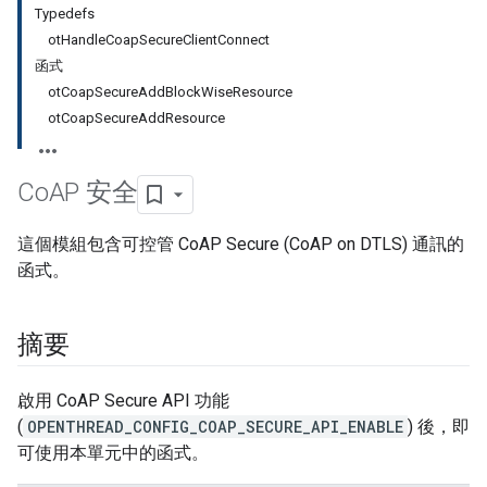
Typedefs
otHandleCoapSecureClientConnect
函式
otCoapSecureAddBlockWiseResource
otCoapSecureAddResource
Co
AP 安全
這個模組包含可控管 CoAP Secure (CoAP on DTLS) 通訊的
函式。
摘要
啟用 CoAP Secure API 功能
(
OPENTHREAD_CONFIG_COAP_SECURE_API_ENABLE
) 後，即
可使用本單元中的函式。