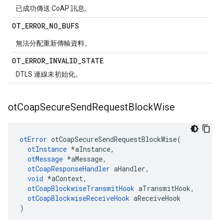
已成功傳送 CoAP 訊息。
OT
_
ERROR
_
NO
_
BUFS
無法分配重新傳輸資料。
OT
_
ERROR
_
INVALID
_
STATE
DTLS 連線未初始化。
ot
Coap
Secure
Send
Request
Block
Wise
otError
 otCoapSecureSendRequestBlockWise
(
otInstance
*
aInstance
,
otMessage
*
aMessage
,
otCoapResponseHandler
 aHandler
,
void
*
aContext
,
otCoapBlockwiseTransmitHook
 aTransmitHook
,
otCoapBlockwiseReceiveHook
 aReceiveHook
)