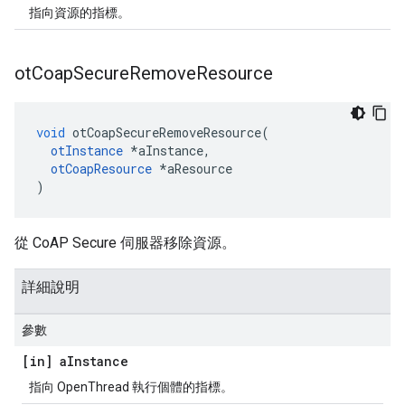
指向資源的指標。
ot
Coap
Secure
Remove
Resource
void
 otCoapSecureRemoveResource
(
otInstance
*
aInstance
,
otCoapResource
*
aResource
)
從 CoAP Secure 伺服器移除資源。
詳細說明
參數
[in] a
Instance
指向 OpenThread 執行個體的指標。