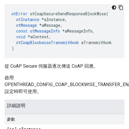
otError
 otCoapSecureSendResponseBlockWise
(
otInstance
*
aInstance
,
otMessage
*
aMessage
,
const
otMessageInfo
*
aMessageInfo
,
void
*
aContext
,
otCoapBlockwiseTransmitHook
 aTransmitHook
)
從 CoAP Secure 伺服器逐次傳送 CoAP 回應。
啟用
OPENTHREAD_CONFIG_COAP_BLOCKWISE_TRANSFER_EN
設定時即可使用。
詳細說明
參數