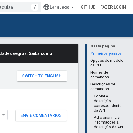
/
GITHUB
FAZER LOGIN
Nesta página
idades negras.
Saiba como
.
Primeiros passos
Opções de modelo
da CLI
Nomes de
comandos
Descrições de
comandos
Copiar a
descrição
correspondente
da API
ENVIE COMENTÁRIOS
Adicionar mais
informações à
descrição da API