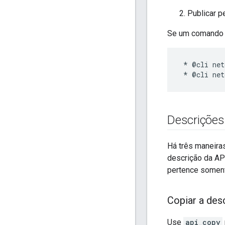
Publicar p
Se um comando e
 * @cli net
Descriçõe
Há três maneira
descrição da AP
pertence somen
Copiar a des
Use
api_copy