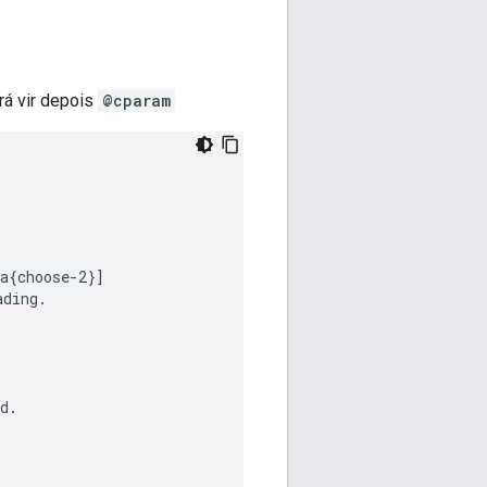
rá vir depois
@cparam
{choose-2}]

ding.

d.
