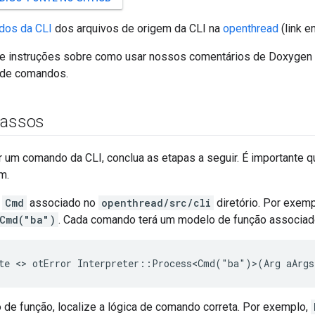
dos da CLI
dos arquivos de origem da CLI na
openthread
(link e
ce instruções sobre como usar nossos comentários de Doxyge
ta de comandos.
passos
 um comando da CLI, conclua as etapas a seguir. É importante 
m.
o
Cmd
associado no
openthread/src/cli
diretório. Por exemp
Cmd("ba")
. Cada comando terá um modelo de função associad
de função, localize a lógica de comando correta. Por exemplo,