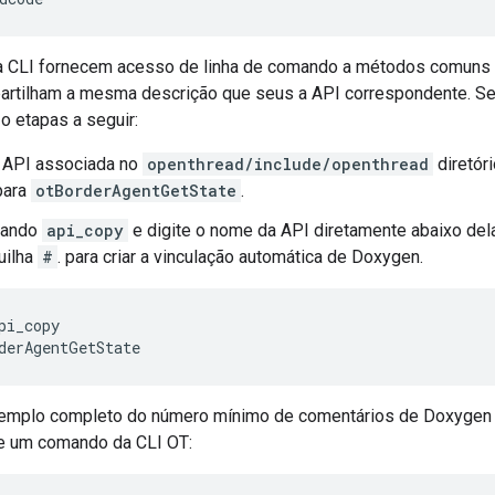
CLI fornecem acesso de linha de comando a métodos comuns d
tilham a mesma descrição que seus a API correspondente. Se 
o etapas a seguir:
a API associada no
openthread/include/openthread
diretór
para
otBorderAgentGetState
.
mando
api_copy
e digite o nome da API diretamente abaixo dela
uilha
#
. para criar a vinculação automática de Doxygen.
pi_copy

emplo completo do número mínimo de comentários de Doxygen 
e um comando da CLI OT: