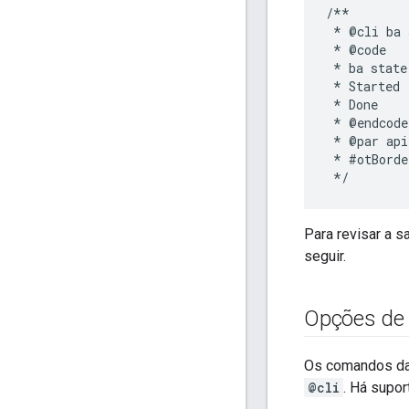
/**

 * @cli ba 
 * @code

 * ba state

 * Started

 * Done

 * @endcode

 * @par api
 * #otBorde
Para revisar a 
seguir.
Opções de 
Os comandos da
@cli
. Há supo