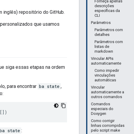
Forneça apenas
descrições
específicas da
m inglês) repositório do GitHub.
CLI
Parâmetros
n personalizados que usamos
Parâmetros com
detalhes
Parâmetros com
listas de
markdown
Vincular APIs
automaticamente
que siga essas etapas na ordem
Como impedir
vinculações
automáticas
lo, para encontrar
ba state
,
Vincular
automaticamente a
o:
outros comandos
Comandos
especiais do
Doxygen
Como corrigir
linhas corrompidas
ba state
:
pelo script make