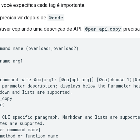
você especifica cada tag é importante.
precisa vir depois de
@code
tiver copiando uma descrição de API,
@par api_copy
precisa
mand name (overload1,overload2)

name arg1

command name @ca{arg1} [@ca{opt-arg}] [@ca{choose-1}|@ca
 parameter description; displays below the Parameter hea
down and lists are supported.

_copy

e}

 CLI specific paragraph. Markdown and lists are supporte
tes are supported.

er command name}
