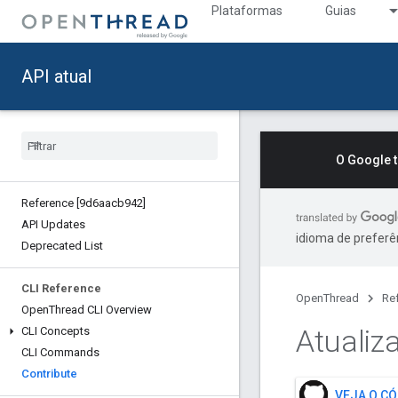
Plataformas
Guias
API atual
O Google 
Reference [9d6aacb942]
API Updates
idioma de preferê
Deprecated List
CLI Reference
OpenThread
Re
Open
Thread CLI Overview
Atualiz
CLI Concepts
CLI Commands
Contribute
VEJA O C