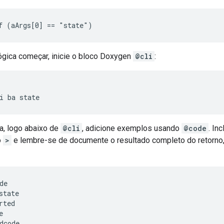
ógica começar, inicie o bloco Doxygen
@cli
:
a, logo abaixo de
@cli
, adicione exemplos usando
@code
. In
o
>
e lembre-se de documente o resultado completo do retorno,
de

state

rted


