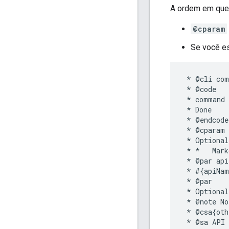
A ordem em que 
@cparam
Se você es
 * @cli com
 * @code

 * command 
 * Done

 * @endcode

 * @cparam 
 * Optional
 * *   Mark
 * @par api
 * #{apiNam
 * @par

 * Optional
 * @note No
 * @csa{oth