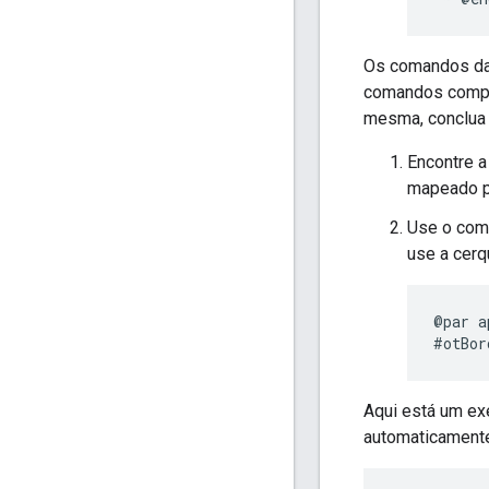
Os comandos da 
comandos compar
mesma, conclua 
Encontre 
mapeado 
Use o co
use a cerq
@par a
Aqui está um ex
automaticament