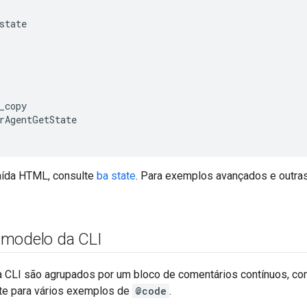
state

_copy

rAgentGetState

saída HTML, consulte
ba state
. Para exemplos avançados e outra
modelo da CLI
 CLI são agrupados por um bloco de comentários contínuos, c
rte para vários exemplos de
@code
.