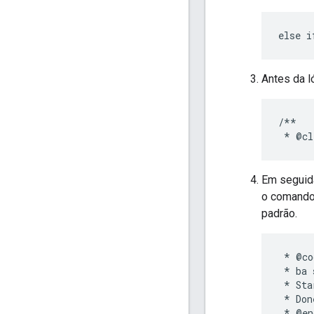
Antes da l
/**

Em seguid
o comand
padrão.
 * @co
 * ba 
 * Sta
 * Done