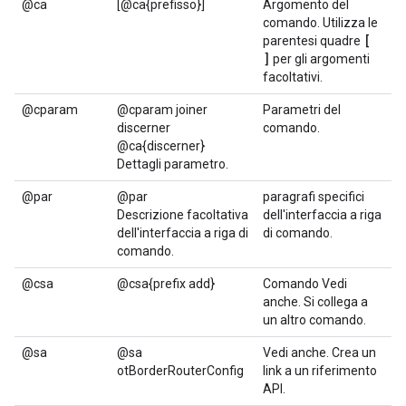
@ca
[@ca{prefisso}]
Argomento del
comando. Utilizza le
[
parentesi quadre
]
per gli argomenti
facoltativi.
@cparam
@cparam joiner
Parametri del
discerner
comando.
@ca{discerner}
Dettagli parametro.
@par
@par
paragrafi specifici
Descrizione facoltativa
dell'interfaccia a riga
dell'interfaccia a riga di
di comando.
comando.
@csa
@csa{prefix add}
Comando Vedi
anche. Si collega a
un altro comando.
@sa
@sa
Vedi anche. Crea un
otBorderRouterConfig
link a un riferimento
API.