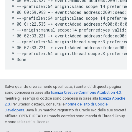
* 00:00:20.327 -> event:Removed address:2001:dead:
* -->prefixlen:64 origin:slaac scope:14 preferred:y
* 00:00:59.983 -> event:Added address:2001:dead:be
* -->prefixlen:64 origin:slaac scope:14 preferred:y
* 00:01:22.535 -> event:Added address:fd00:0:0:0:0
* -->origin:manual scope:14 preferred:yes valid:yes
* 00:02:33.221 -> event:Added address:fdde:ad00:be
* -->prefixlen:64 origin:thread scope:3 preferred:n
* 00:02:33.221 -> event:Added address:fdde:ad00:be
* -->prefixlen:64 origin:thread scope:3 preferred:n
Salvo quando diversamente specificato, i contenuti di questa pagina
sono concessi in base alla
licenza Creative Commons Attribution 4.0
,
mentre gli esempi di codice sono concessi in base alla
licenza Apache
2.0
. Per ulteriori dettagli, consulta le
norme del sito di Google
Developers
. Java è un marchio registrato di Oracle e/o delle sue società
affiliate. OPENTHREAD e i marchi correlati sono marchi di Thread Group
e sono utilizzati su licenza.