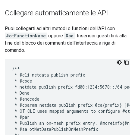
Collegare automaticamente le API
Puoi collegarti ad altri metodi o funzioni dell'API con
#otFunctionName
oppure
@sa
. Inserisci questi link alla
fine del blocco dei commenti dell'interfaccia a riga di
comando.
/**

 * @cli netdata publish prefix

 * @code

 * netdata publish prefix fd00:1234:5678::/64 paos 
 * Done

 * @endcode

 * @cparam netdata publish prefix @ca{prefix} [@ca
 * OT CLI uses mapped arguments to configure #otBo
 * @par

 * Publish an on-mesh prefix entry. @moreinfo{@netd
 * @sa otNetDataPublishOnMeshPrefix
