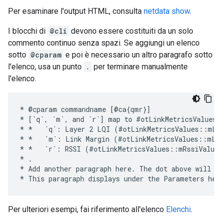
Per esaminare l'output HTML, consulta
netdata show
.
I blocchi di
@cli
devono essere costituiti da un solo
commento continuo senza spazi. Se aggiungi un elenco
sotto
@cparam
e poi è necessario un altro paragrafo sotto
l'elenco, usa un punto
.
per terminare manualmente
l'elenco.
* @cparam commandname [@ca{qmr}]

* [`q`, `m`, and `r`] map to #otLinkMetricsValues.

* *   `q`: Layer 2 LQI (#otLinkMetricsValues::mLqi
* *   `m`: Link Margin (#otLinkMetricsValues::mLin
* *   `r`: RSSI (#otLinkMetricsValues::mRssiValue)
* .

* Add another paragraph here. The dot above will en
Per ulteriori esempi, fai riferimento all'elenco
Elenchi
.