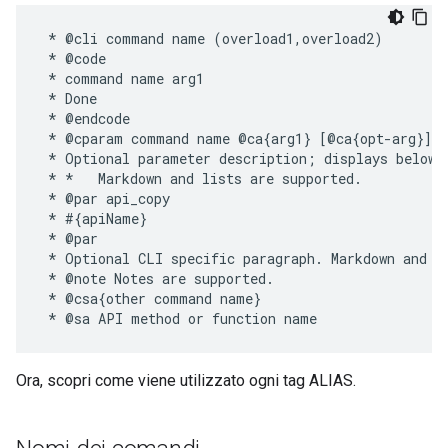
 * @cli command name (overload1,overload2)

 * @code

 * command name arg1

 * Done

 * @endcode

 * @cparam command name @ca{arg1} [@ca{opt-arg}] [
 * Optional parameter description; displays below t
 * *   Markdown and lists are supported.

 * @par api_copy

 * #{apiName}

 * @par

 * Optional CLI specific paragraph. Markdown and li
 * @note Notes are supported.

 * @csa{other command name}

Ora, scopri come viene utilizzato ogni tag ALIAS.