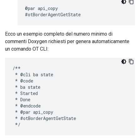
@par api_copy

Ecco un esempio completo del numero minimo di
commenti Doxygen richiesti per genera automaticamente
un comando OT CLI:
/**

 * @cli ba state

 * @code

 * ba state

 * Started

 * Done

 * @endcode

 * @par api_copy

 * #otBorderAgentGetState
