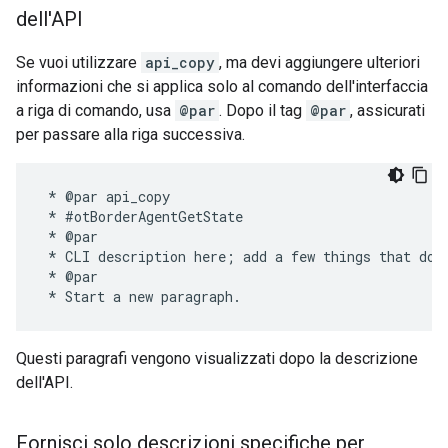
dell'API
Se vuoi utilizzare
api_copy
, ma devi aggiungere ulteriori
informazioni che si applica solo al comando dell'interfaccia
a riga di comando, usa
@par
. Dopo il tag
@par
, assicurati
per passare alla riga successiva.
 * @par api_copy

 * #otBorderAgentGetState

 * @par

 * CLI description here; add a few things that do n
 * @par

Questi paragrafi vengono visualizzati dopo la descrizione
dell'API.
Fornisci solo descrizioni specifiche per