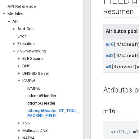
FIELD
API Reference
Resumen
Modules
API
Add-Ons
Atributos públ
Error
Execution
m16
[4
/
sizeof
IPv6 Networking
m32
[4
/
sizeof
BLE Secure
DNS
m8
[4
/
sizeof(
DNS-SD Server
ICMPv6
Atributos p
ICMPv6
ot
Icmp6Handler
ot
Icmp6Header
m16
ot
Icmp6Header
::
OT
_
TOOL
_
PACKED
_
FIELD
IPv6
Multicast DNS
uint16_t m1
NAT64