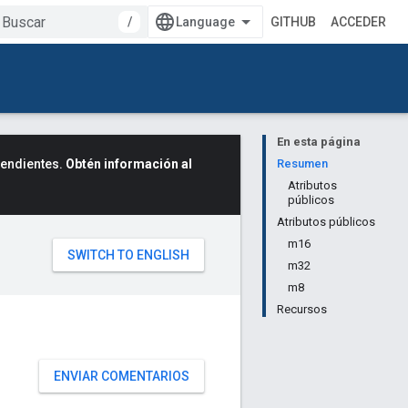
/
GITHUB
ACCEDER
En esta página
cendientes.
Obtén información al
Resumen
Atributos
públicos
Atributos públicos
m16
m32
m8
Recursos
ENVIAR COMENTARIOS