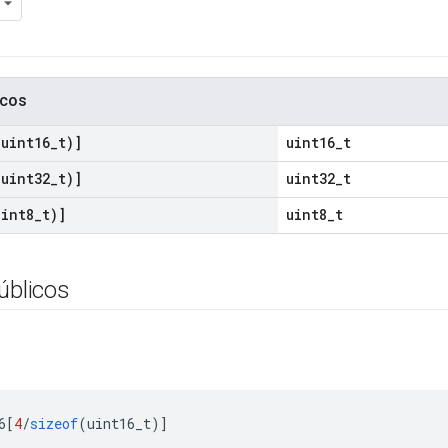
icos
(
uint16
_
t)]
uint16_t
(
uint32
_
t)]
uint32_t
uint8
_
t)]
uint8_t
úblicos
6
[
4
/
sizeof
(
uint16_t
)]