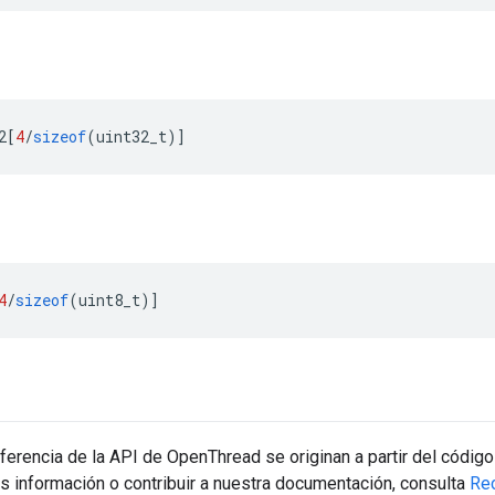
2
[
4
/
sizeof
(
uint32_t
)]
4
/
sizeof
(
uint8_t
)]
erencia de la API de OpenThread se originan a partir del código
s información o contribuir a nuestra documentación, consulta
Re