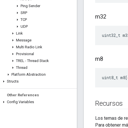
Ping Sender
SRP
m32
TCP
UDP
Link
uint32_t m3
Message
Multi Radio Link
Provisional
m8
TREL - Thread Stack
Thread
Platform Abstraction
uint8_t m8
[
Structs
Other References
Recursos
Config Variables
Los temas de ref
Para obtener má