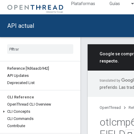
Plataformas
Guías
API actual
Google se compro
respecto.
Reference [9d6aacb942]
API Updates
Deprecated List
preferido. Las tra
CLI Reference
Open
Thread CLI Overview
OpenThread
Re
CLI Concepts
ot
Icmp
CLI Commands
Contribute