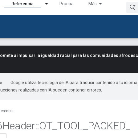
Referencia
Prueba
Más
mete a impulsar la igualdad racial para las comunidades afrodes
Google utiliza tecnología de IA para traducir contenido a tu idioma
ducciones realizadas con IA pueden contener errores.
ferencia
6Header
::
OT
_
TOOL
_
PACKED
_