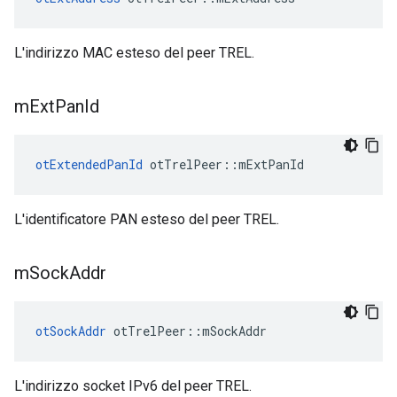
L'indirizzo MAC esteso del peer TREL.
m
Ext
Pan
Id
otExtendedPanId
 otTrelPeer
::
mExtPanId
L'identificatore PAN esteso del peer TREL.
m
Sock
Addr
otSockAddr
 otTrelPeer
::
mSockAddr
L'indirizzo socket IPv6 del peer TREL.