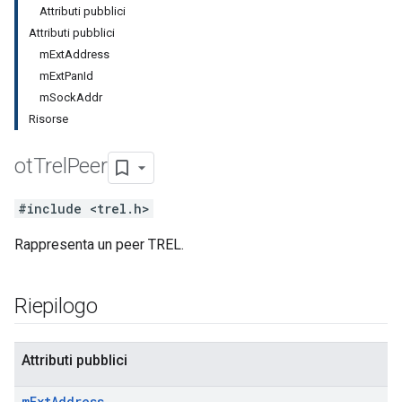
Attributi pubblici
Attributi pubblici
mExtAddress
mExtPanId
mSockAddr
Risorse
ot
Trel
Peer
#include <trel.h>
Rappresenta un peer TREL.
Riepilogo
Attributi pubblici
m
Ext
Address