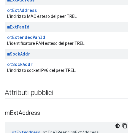
otExtAddress
L'indirizzo MAC esteso del peer TREL.
m
Ext
Pan
Id
otExtendedPanId
L'identificatore PAN esteso del peer TREL.
m
Sock
Addr
otSockAddr
L'indirizzo socket IPv6 del peer TREL.
Attributi pubblici
m
Ext
Address
otExtAddress
 otTrelPeer
::
mExtAddress