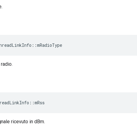
e.
hreadLinkInfo
::
mRadioType
 radio.
readLinkInfo
::
mRss
gnale ricevuto in dBm.