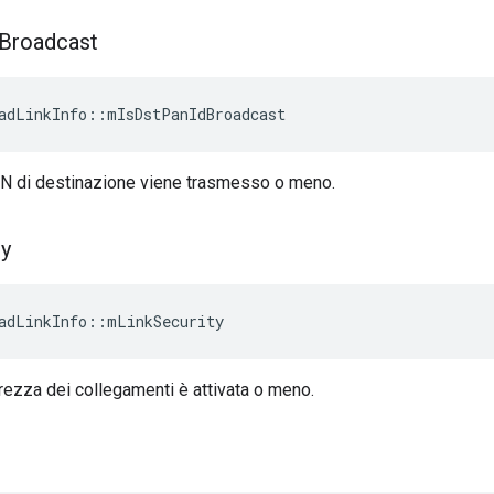
Broadcast
adLinkInfo
::
mIsDstPanIdBroadcast
PAN di destinazione viene trasmesso o meno.
ty
adLinkInfo
::
mLinkSecurity
urezza dei collegamenti è attivata o meno.