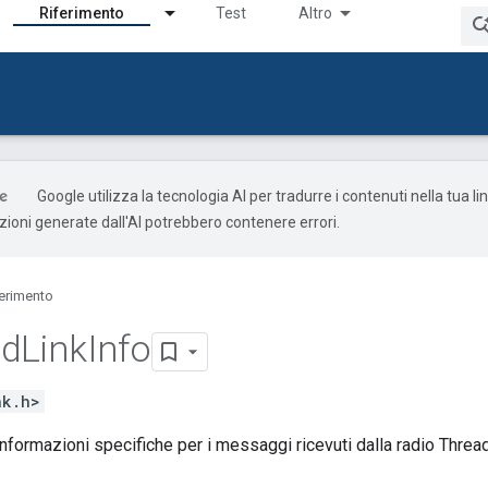
Riferimento
Test
Altro
Google utilizza la tecnologia AI per tradurre i contenuti nella tua l
uzioni generate dall'AI potrebbero contenere errori.
ferimento
ad
Link
Info
nk.h>
nformazioni specifiche per i messaggi ricevuti dalla radio Thread