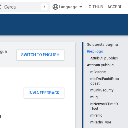
/
GITHUB
ACCEDI
Su questa pagina
ingua
Riepilogo
Attributi pubblici
Attributi pubblici
mChannel
mIsDstPanIdBroa
dcast
mLinkSecurity
INVIA FEEDBACK
mLqi
mNetworkTimeO
ffset
mPanId
.
mRadioType