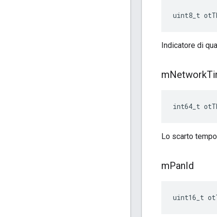
uint8_t otT
Indicatore di qua
m
Network
T
int64_t otT
Lo scarto tempor
m
Pan
Id
uint16_t ot