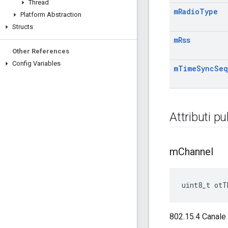
Thread
m
Radio
Type
Platform Abstraction
Structs
m
Rss
Other References
Config Variables
m
Time
Sync
Seq
Attributi pu
m
Channel
uint8_t otT
802.15.4 Canale