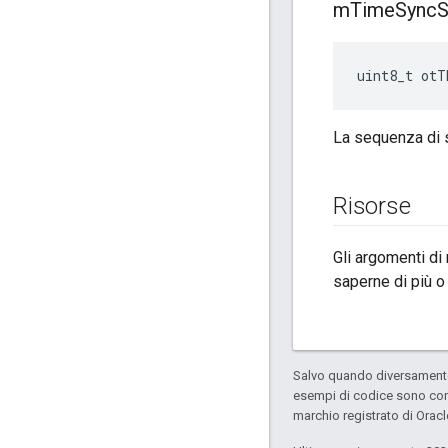
m
Time
Sync
uint8_t otT
La sequenza di 
Risorse
Gli argomenti di
saperne di più o
Salvo quando diversamente 
esempi di codice sono con
marchio registrato di Oracl