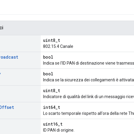
ci
uint8_t
802.15.4 Canale
roadcast
bool
Indica se l'ID PAN di destinazione viene trasmes
y
bool
Indica se la sicurezza dei collegamenti è attivat
uint8_t
Indicatore di qualità del link di un messaggio rice
Offset
int64_t
Lo scarto temporale rispetto all'ora della rete T
uint16_t
ID PAN di origine.