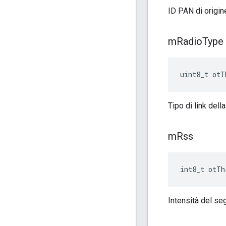
ID PAN di origin
m
Radio
Type
uint8_t otT
Tipo di link della
m
Rss
int8_t otTh
Intensità del se