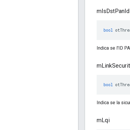
m
Is
Dst
Pan
Id
bool
 otThre
Indica se l'ID 
m
Link
Securi
bool
 otThre
Indica se la sic
m
Lqi