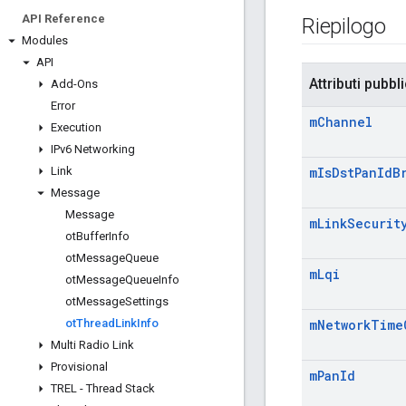
API Reference
Riepilogo
Modules
API
Attributi pubbli
Add-Ons
Error
m
Channel
Execution
IPv6 Networking
Link
m
Is
Dst
Pan
Id
B
Message
Message
m
Link
Securit
ot
Buffer
Info
ot
Message
Queue
m
Lqi
ot
Message
Queue
Info
ot
Message
Settings
ot
Thread
Link
Info
m
Network
Time
Multi Radio Link
Provisional
m
Pan
Id
TREL - Thread Stack