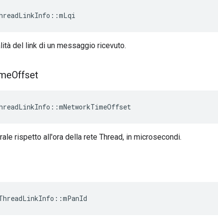
hreadLinkInfo
::
mLqi
lità del link di un messaggio ricevuto.
ime
Offset
hreadLinkInfo
::
mNetworkTimeOffset
ale rispetto all'ora della rete Thread, in microsecondi.
ThreadLinkInfo
::
mPanId