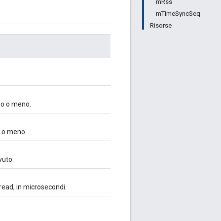
mRss
mTimeSyncSeq
Risorse
so o meno.
a o meno.
vuto.
hread, in microsecondi.