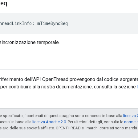
Seq
hreadLinkInfo
::
mTimeSyncSeq
sincronizzazione temporale.
 riferimento dell'API OpenThread provengono dal codice sorgente
 per contribuire alla nostra documentazione, consulta la sezione
specificato, i contenuti di questa pagina sono concessi in base alla
licenza 
cessi in base alla
licenza Apache 2.0
. Per ulteriori dettagli, consulta le
norme d
e e/o delle sue società affiliate. OPENTHREAD e i marchi correlati sono marchi 