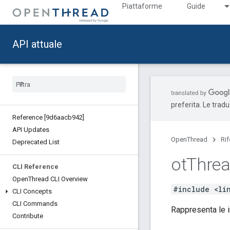
Piattaforme
Guide
API attuale
preferita. Le trad
Reference [9d6aacb942]
API Updates
OpenThread
Ri
Deprecated List
ot
Thre
CLI Reference
Open
Thread CLI Overview
#include <li
CLI Concepts
CLI Commands
Rappresenta le i
Contribute