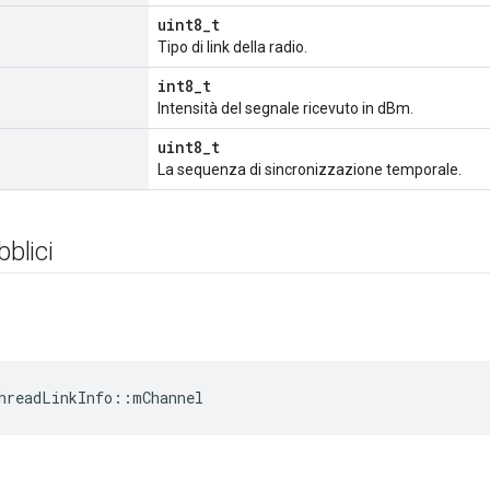
uint8_t
Tipo di link della radio.
int8_t
Intensità del segnale ricevuto in dBm.
uint8_t
La sequenza di sincronizzazione temporale.
bblici
hreadLinkInfo
::
mChannel