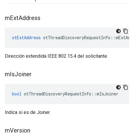
m
Ext
Address
otExtAddress
 otThreadDiscoveryRequestInfo
::
mExtAdd
Dirección extendida IEEE 802.15.4 del solicitante.
m
Is
Joiner
bool
 otThreadDiscoveryRequestInfo
::
mIsJoiner
Indica si es de Joiner.
m
Version