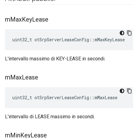
m
Max
Key
Lease
uint32_t otSrpServerLeaseConfig
::
mMaxKeyLease
L'intervallo massimo di KEY-LEASE in secondi.
m
Max
Lease
uint32_t otSrpServerLeaseConfig
::
mMaxLease
L'intervallo di LEASE massimo in secondi.
m
Min
Key
Lease