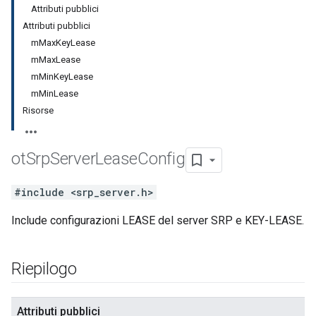
Attributi pubblici
Attributi pubblici
mMaxKeyLease
mMaxLease
mMinKeyLease
mMinLease
Risorse
ot
Srp
Server
Lease
Config
#include <srp_server.h>
Include configurazioni LEASE del server SRP e KEY-LEASE.
Riepilogo
Attributi pubblici