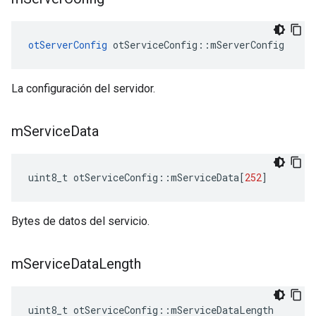
otServerConfig
 otServiceConfig
::
mServerConfig
La configuración del servidor.
m
Service
Data
uint8_t otServiceConfig
::
mServiceData
[
252
]
Bytes de datos del servicio.
m
Service
Data
Length
uint8_t otServiceConfig
::
mServiceDataLength