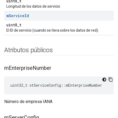
uint8_t
Longitud de los datos de servicio
m
Service
Id
uint8_t
El ID de servicio (cuando se itera sobre los datos de red).
Atributos públicos
m
Enterprise
Number
uint32_t otServiceConfig
::
mEnterpriseNumber
Número de empresa IANA
m
Server
Config