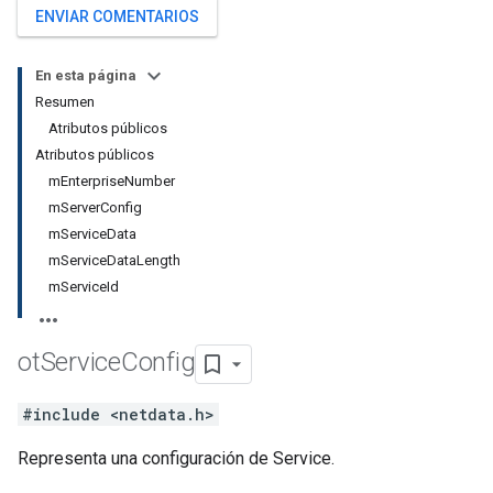
ENVIAR COMENTARIOS
En esta página
Resumen
Atributos públicos
Atributos públicos
mEnterpriseNumber
mServerConfig
mServiceData
mServiceDataLength
mServiceId
ot
Service
Config
#include <netdata.h>
Representa una configuración de Service.