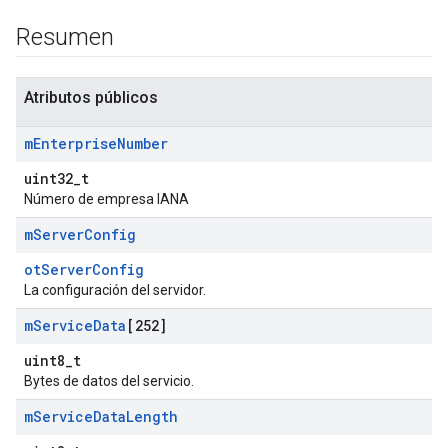
Resumen
Atributos públicos
m
Enterprise
Number
uint32_t
Número de empresa IANA
m
Server
Config
otServerConfig
La configuración del servidor.
m
Service
Data
[252]
uint8_t
Bytes de datos del servicio.
m
Service
Data
Length