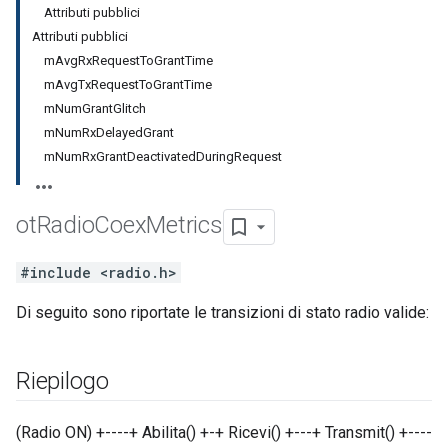
Attributi pubblici
Attributi pubblici
mAvgRxRequestToGrantTime
mAvgTxRequestToGrantTime
mNumGrantGlitch
mNumRxDelayedGrant
mNumRxGrantDeactivatedDuringRequest
ot
Radio
Coex
Metrics
#include <radio.h>
Di seguito sono riportate le transizioni di stato radio valide:
Riepilogo
(Radio ON) +----+ Abilita() +-+ Ricevi() +---+ Transmit() +----