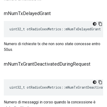
m
Num
Tx
Delayed
Grant
uint32_t otRadioCoexMetrics
::
mNumTxDelayedGrant
Numero di richieste tx che non sono state concesse entro
50us.
m
Num
Tx
Grant
Deactivated
During
Request
uint32_t otRadioCoexMetrics
::
mNumTxGrantDeactivate
Numero di messaggi in corso quando la concessione è