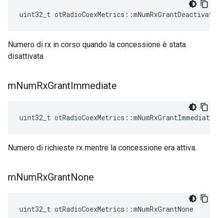
uint32_t otRadioCoexMetrics
::
mNumRxGrantDeactivate
Numero di rx in corso quando la concessione è stata
disattivata.
m
Num
Rx
Grant
Immediate
uint32_t otRadioCoexMetrics
::
mNumRxGrantImmediate
Numero di richieste rx mentre la concessione era attiva.
m
Num
Rx
Grant
None
uint32_t otRadioCoexMetrics
::
mNumRxGrantNone