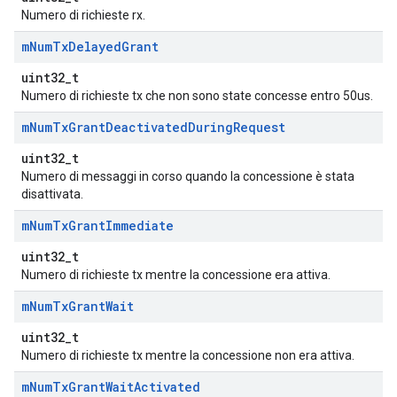
Numero di richieste rx.
m
Num
Tx
Delayed
Grant
uint32_t
Numero di richieste tx che non sono state concesse entro 50us.
m
Num
Tx
Grant
Deactivated
During
Request
uint32_t
Numero di messaggi in corso quando la concessione è stata
disattivata.
m
Num
Tx
Grant
Immediate
uint32_t
Numero di richieste tx mentre la concessione era attiva.
m
Num
Tx
Grant
Wait
uint32_t
Numero di richieste tx mentre la concessione non era attiva.
m
Num
Tx
Grant
Wait
Activated