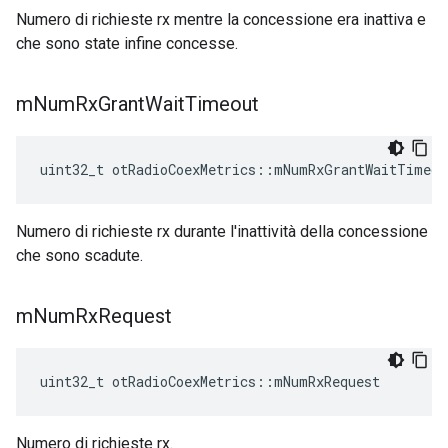
Numero di richieste rx mentre la concessione era inattiva e
che sono state infine concesse.
m
Num
Rx
Grant
Wait
Timeout
uint32_t otRadioCoexMetrics
::
mNumRxGrantWaitTimeou
Numero di richieste rx durante l'inattività della concessione
che sono scadute.
m
Num
Rx
Request
uint32_t otRadioCoexMetrics
::
mNumRxRequest
Numero di richieste rx.