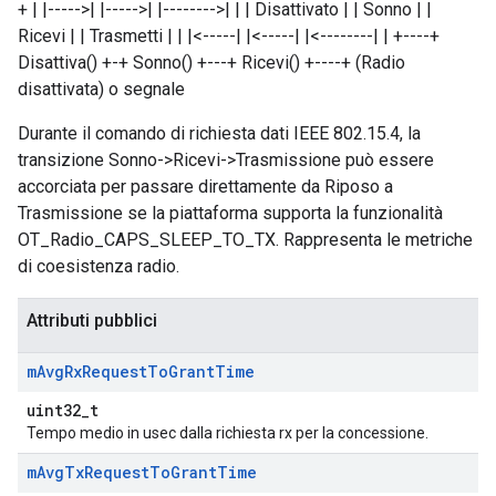
+ | |----->| |----->| |-------->| | | Disattivato | | Sonno | |
Ricevi | | Trasmetti | | |<-----| |<-----| |<--------| | +----+
Disattiva() +-+ Sonno() +---+ Ricevi() +----+ (Radio
disattivata) o segnale
Durante il comando di richiesta dati IEEE 802.15.4, la
transizione Sonno->Ricevi->Trasmissione può essere
accorciata per passare direttamente da Riposo a
Trasmissione se la piattaforma supporta la funzionalità
OT_Radio_CAPS_SLEEP_TO_TX. Rappresenta le metriche
di coesistenza radio.
Attributi pubblici
m
Avg
Rx
Request
To
Grant
Time
uint32_t
Tempo medio in usec dalla richiesta rx per la concessione.
m
Avg
Tx
Request
To
Grant
Time