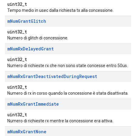
uint32_t
Tempo medio in usec dalla richiesta tx alla concessione.
m
Num
Grant
Glitch
uint32_t
Numero di glitch di concessione.
m
Num
Rx
Delayed
Grant
uint32_t
Numero di richieste rx che non sono state concesse entro 50us.
m
Num
Rx
Grant
Deactivated
During
Request
uint32_t
Numero di rx in corso quando la concessione è stata disattivata.
m
Num
Rx
Grant
Immediate
uint32_t
Numero di richieste rx mentre la concessione era attiva.
m
Num
Rx
Grant
None