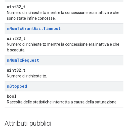
uint32_t
Numero di richieste tx mentre la concessione era inattiva e che
sono state infine concesse.
m
Num
Tx
Grant
Wait
Timeout
uint32_t
Numero di richieste tx mentre la concessione era inattiva e che
è scaduta.
m
Num
Tx
Request
uint32_t
Numero di richieste tx.
m
Stopped
bool
Raccolta delle statistiche interrotta a causa della saturazione.
Attributi pubblici