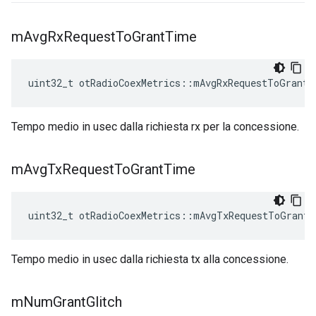
m
Avg
Rx
Request
To
Grant
Time
uint32_t otRadioCoexMetrics
::
mAvgRxRequestToGrantT
Tempo medio in usec dalla richiesta rx per la concessione.
m
Avg
Tx
Request
To
Grant
Time
uint32_t otRadioCoexMetrics
::
mAvgTxRequestToGrantT
Tempo medio in usec dalla richiesta tx alla concessione.
m
Num
Grant
Glitch