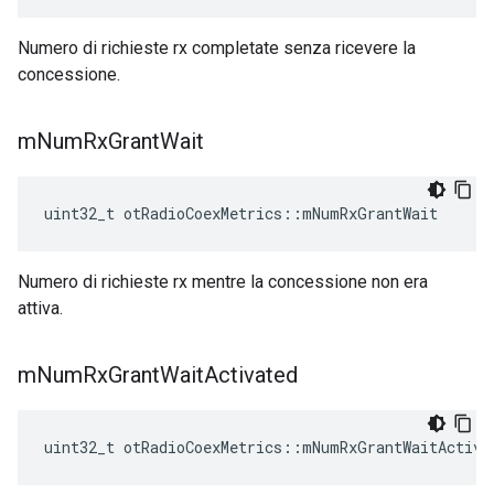
Numero di richieste rx completate senza ricevere la
concessione.
m
Num
Rx
Grant
Wait
uint32_t otRadioCoexMetrics
::
mNumRxGrantWait
Numero di richieste rx mentre la concessione non era
attiva.
m
Num
Rx
Grant
Wait
Activated
uint32_t otRadioCoexMetrics
::
mNumRxGrantWaitActiva