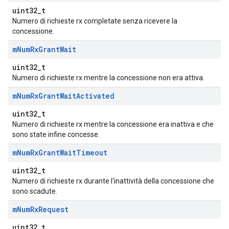
uint32_t
Numero di richieste rx completate senza ricevere la
concessione.
m
Num
Rx
Grant
Wait
uint32_t
Numero di richieste rx mentre la concessione non era attiva.
m
Num
Rx
Grant
Wait
Activated
uint32_t
Numero di richieste rx mentre la concessione era inattiva e che
sono state infine concesse.
m
Num
Rx
Grant
Wait
Timeout
uint32_t
Numero di richieste rx durante l'inattività della concessione che
sono scadute.
m
Num
Rx
Request
uint32_t