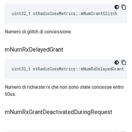
uint32_t otRadioCoexMetrics
::
mNumGrantGlitch
Numero di glitch di concessione.
m
Num
Rx
Delayed
Grant
uint32_t otRadioCoexMetrics
::
mNumRxDelayedGrant
Numero di richieste rx che non sono state concesse entro
50us.
m
Num
Rx
Grant
Deactivated
During
Request