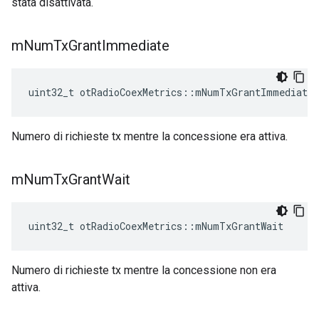
stata disattivata.
m
Num
Tx
Grant
Immediate
uint32_t otRadioCoexMetrics
::
mNumTxGrantImmediate
Numero di richieste tx mentre la concessione era attiva.
m
Num
Tx
Grant
Wait
uint32_t otRadioCoexMetrics
::
mNumTxGrantWait
Numero di richieste tx mentre la concessione non era
attiva.