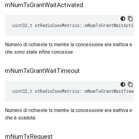
m
Num
Tx
Grant
Wait
Activated
uint32_t otRadioCoexMetrics
::
mNumTxGrantWaitActiva
Numero di richieste tx mentre la concessione era inattiva e
che sono state infine concesse.
m
Num
Tx
Grant
Wait
Timeout
uint32_t otRadioCoexMetrics
::
mNumTxGrantWaitTimeou
Numero di richieste tx mentre la concessione era inattiva e
che è scaduta.
m
Num
Tx
Request