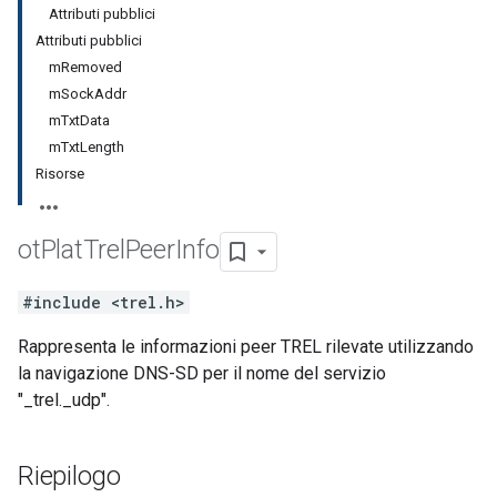
Attributi pubblici
Attributi pubblici
mRemoved
mSockAddr
mTxtData
mTxtLength
Risorse
ot
Plat
Trel
Peer
Info
#include <trel.h>
Rappresenta le informazioni peer TREL rilevate utilizzando
la navigazione DNS-SD per il nome del servizio
"_trel._udp".
Riepilogo