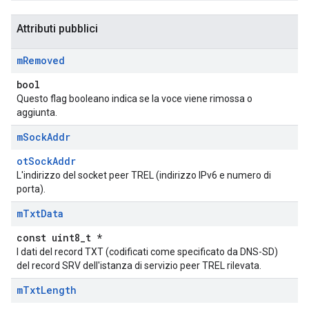
Attributi pubblici
m
Removed
bool
Questo flag booleano indica se la voce viene rimossa o
aggiunta.
m
Sock
Addr
otSockAddr
L'indirizzo del socket peer TREL (indirizzo IPv6 e numero di
porta).
m
Txt
Data
const uint8_t *
I dati del record TXT (codificati come specificato da DNS-SD)
del record SRV dell'istanza di servizio peer TREL rilevata.
m
Txt
Length