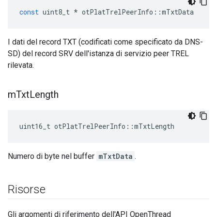
const
 uint8_t 
*
 otPlatTrelPeerInfo
::
mTxtData
I dati del record TXT (codificati come specificato da DNS-
SD) del record SRV dell'istanza di servizio peer TREL
rilevata.
m
Txt
Length
uint16_t otPlatTrelPeerInfo
::
mTxtLength
Numero di byte nel buffer
mTxtData
.
Risorse
Gli argomenti di riferimento dell'API OpenThread