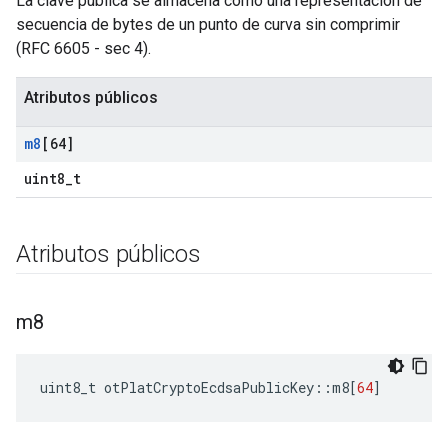
La clave pública se almacena como una representación de
secuencia de bytes de un punto de curva sin comprimir
(RFC 6605 - sec 4).
Atributos públicos
m8
[64]
uint8_t
Atributos públicos
m8
uint8_t otPlatCryptoEcdsaPublicKey
::
m8
[
64
]