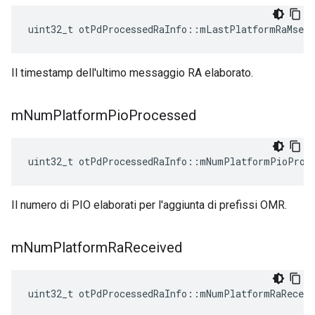
uint32_t otPdProcessedRaInfo
::
mLastPlatformRaMsec
Il timestamp dell'ultimo messaggio RA elaborato.
m
Num
Platform
Pio
Processed
uint32_t otPdProcessedRaInfo
::
mNumPlatformPioProc
Il numero di PIO elaborati per l'aggiunta di prefissi OMR.
m
Num
Platform
Ra
Received
uint32_t otPdProcessedRaInfo
::
mNumPlatformRaReceiv