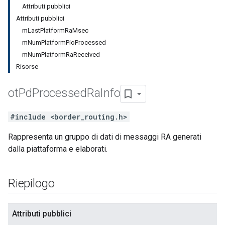
Attributi pubblici
Attributi pubblici
mLastPlatformRaMsec
mNumPlatformPioProcessed
mNumPlatformRaReceived
Risorse
ot
Pd
Processed
Ra
Info
#include <border_routing.h>
Rappresenta un gruppo di dati di messaggi RA generati
dalla piattaforma e elaborati.
Riepilogo
Attributi pubblici