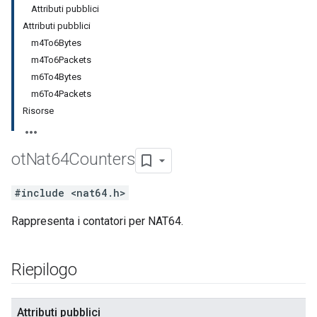
Attributi pubblici
Attributi pubblici
m4To6Bytes
m4To6Packets
m6To4Bytes
m6To4Packets
Risorse
ot
Nat64Counters
#include <nat64.h>
Rappresenta i contatori per NAT64.
Riepilogo
Attributi pubblici