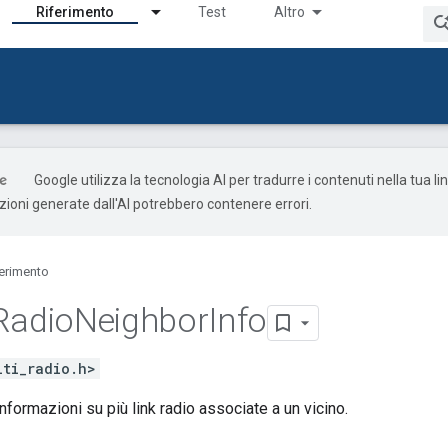
Riferimento
Test
Altro
Google utilizza la tecnologia AI per tradurre i contenuti nella tua l
uzioni generate dall'AI potrebbero contenere errori.
ferimento
Radio
Neighbor
Info
lti_radio.h>
nformazioni su più link radio associate a un vicino.