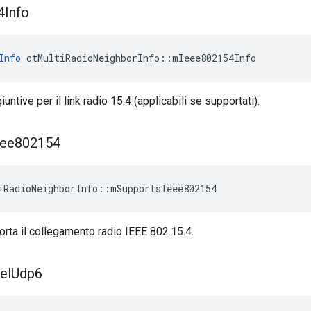
4Info
Info
 otMultiRadioNeighborInfo
::
mIeee802154Info
untive per il link radio 15.4 (applicabili se supportati).
eee802154
iRadioNeighborInfo
::
mSupportsIeee802154
porta il collegamento radio IEEE 802.15.4.
el
Udp6