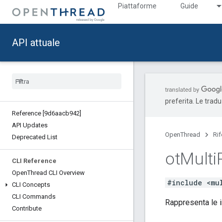
Piattaforme
Guide
API attuale
preferita. Le trad
Reference [9d6aacb942]
API Updates
OpenThread
Ri
Deprecated List
ot
Multi
CLI Reference
Open
Thread CLI Overview
#include <mu
CLI Concepts
CLI Commands
Rappresenta le i
Contribute