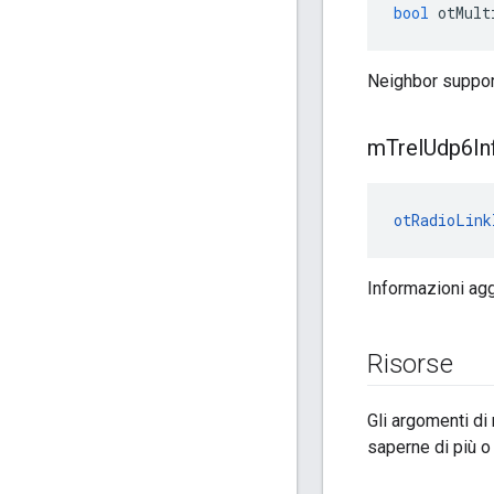
bool
 otMult
Neighbor support
m
Trel
Udp6In
otRadioLink
Informazioni aggi
Risorse
Gli argomenti di
saperne di più o