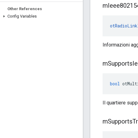
m
Ieee80215
Other References
Config Variables
otRadioLink
Informazioni aggi
m
Supports
I
bool
 otMult
Il quartiere sup
m
Supports
Tr