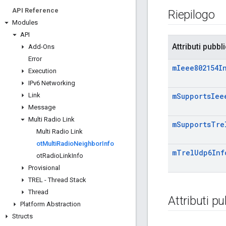
API Reference
Riepilogo
Modules
API
Attributi pubbli
Add-Ons
Error
m
Ieee802154I
Execution
IPv6 Networking
Link
m
Supports
Iee
Message
Multi Radio Link
m
Supports
Tre
Multi Radio Link
ot
Multi
Radio
Neighbor
Info
m
Trel
Udp6Inf
ot
Radio
Link
Info
Provisional
TREL - Thread Stack
Thread
Attributi pu
Platform Abstraction
Structs