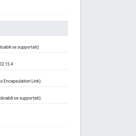
icabili se supportati).
02.15.4.
io Encapsulation Link).
licabili se supportati).