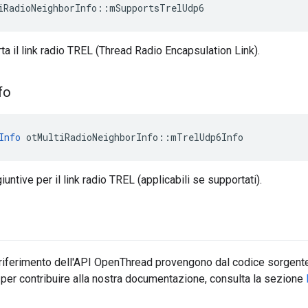
iRadioNeighborInfo
::
mSupportsTrelUdp6
a il link radio TREL (Thread Radio Encapsulation Link).
fo
Info
 otMultiRadioNeighborInfo
::
mTrelUdp6Info
untive per il link radio TREL (applicabili se supportati).
 riferimento dell'API OpenThread provengono dal codice sorgente
 per contribuire alla nostra documentazione, consulta la sezione