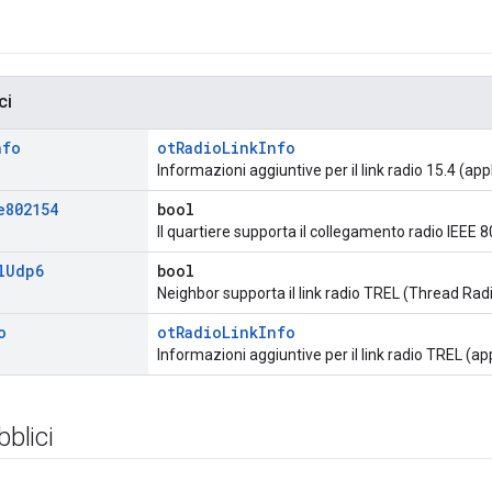
ci
nfo
otRadioLinkInfo
Informazioni aggiuntive per il link radio 15.4 (appl
e802154
bool
Il quartiere supporta il collegamento radio IEEE 8
l
Udp6
bool
Neighbor supporta il link radio TREL (Thread Rad
o
otRadioLinkInfo
Informazioni aggiuntive per il link radio TREL (app
bblici