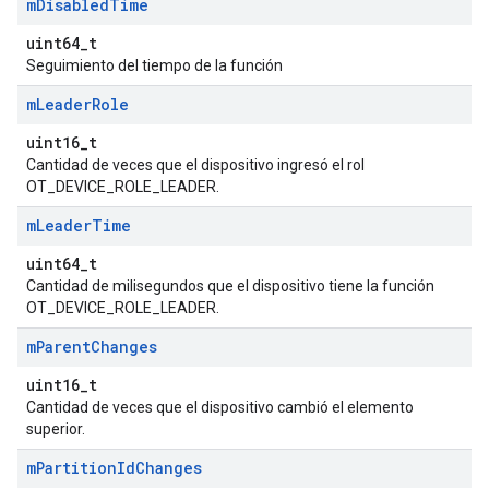
m
Disabled
Time
uint64_t
Seguimiento del tiempo de la función
m
Leader
Role
uint16_t
Cantidad de veces que el dispositivo ingresó el rol
OT_DEVICE_ROLE_LEADER.
m
Leader
Time
uint64_t
Cantidad de milisegundos que el dispositivo tiene la función
OT_DEVICE_ROLE_LEADER.
m
Parent
Changes
uint16_t
Cantidad de veces que el dispositivo cambió el elemento
superior.
m
Partition
Id
Changes