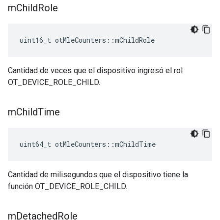
m
Child
Role
uint16_t otMleCounters
::
mChildRole
Cantidad de veces que el dispositivo ingresó el rol
OT_DEVICE_ROLE_CHILD.
m
Child
Time
uint64_t otMleCounters
::
mChildTime
Cantidad de milisegundos que el dispositivo tiene la
función OT_DEVICE_ROLE_CHILD.
m
Detached
Role