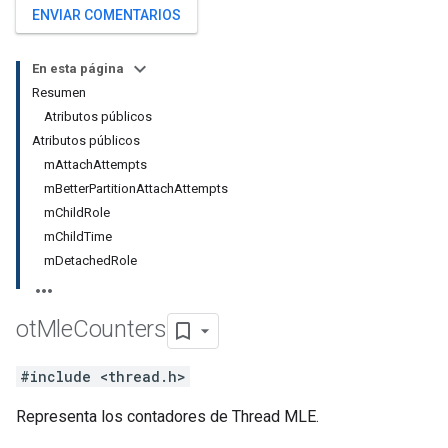
ENVIAR COMENTARIOS
En esta página
Resumen
Atributos públicos
Atributos públicos
mAttachAttempts
mBetterPartitionAttachAttempts
mChildRole
mChildTime
mDetachedRole
ot
Mle
Counters
#include <thread.h>
Representa los contadores de Thread MLE.