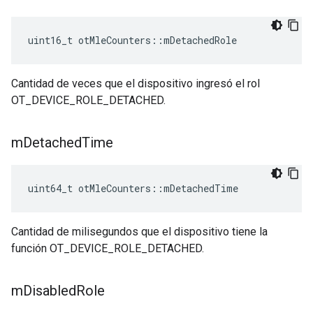
uint16_t otMleCounters
::
mDetachedRole
Cantidad de veces que el dispositivo ingresó el rol
OT_DEVICE_ROLE_DETACHED.
m
Detached
Time
uint64_t otMleCounters
::
mDetachedTime
Cantidad de milisegundos que el dispositivo tiene la
función OT_DEVICE_ROLE_DETACHED.
m
Disabled
Role