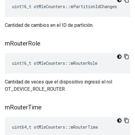
uint16_t otMleCounters
::
mPartitionIdChanges
Cantidad de cambios en el ID de partición.
m
Router
Role
uint16_t otMleCounters
::
mRouterRole
Cantidad de veces que el dispositivo ingresó el rol
OT_DEVICE_ROLE_ROUTER.
m
Router
Time
uint64_t otMleCounters
::
mRouterTime