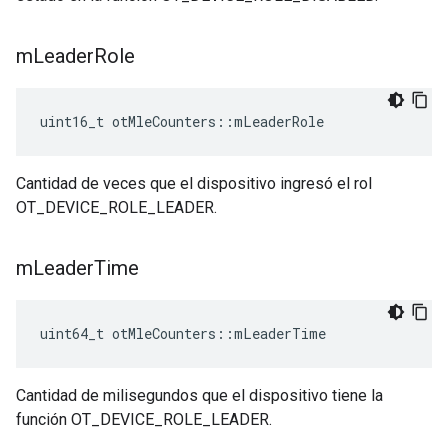
m
Leader
Role
uint16_t otMleCounters
::
mLeaderRole
Cantidad de veces que el dispositivo ingresó el rol
OT_DEVICE_ROLE_LEADER.
m
Leader
Time
uint64_t otMleCounters
::
mLeaderTime
Cantidad de milisegundos que el dispositivo tiene la
función OT_DEVICE_ROLE_LEADER.