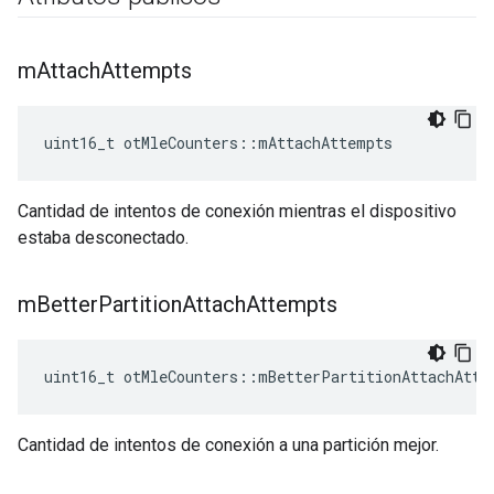
m
Attach
Attempts
uint16_t otMleCounters
::
mAttachAttempts
Cantidad de intentos de conexión mientras el dispositivo
estaba desconectado.
m
Better
Partition
Attach
Attempts
uint16_t otMleCounters
::
mBetterPartitionAttachAtte
Cantidad de intentos de conexión a una partición mejor.