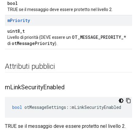
bool
TRUE se il messaggio deve essere protetto nel livello 2.
m
Priority
uint8_t
OT_MESSAGE_PRIORITY_*
Livello di priorità (DEVE essere un
otMessagePriority
di
).
Attributi pubblici
m
Link
Security
Enabled
bool
 otMessageSettings
::
mLinkSecurityEnabled
TRUE se il messaggio deve essere protetto nel livello 2.