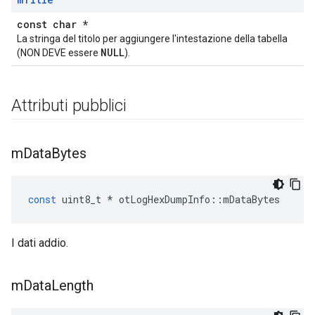
const char *
La stringa del titolo per aggiungere l'intestazione della tabella
NULL
(NON DEVE essere
).
Attributi pubblici
m
Data
Bytes
const
 uint8_t 
*
 otLogHexDumpInfo
::
mDataBytes
I dati addio.
m
Data
Length