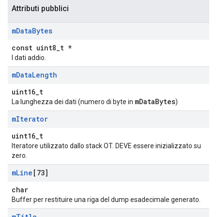
Attributi pubblici
m
Data
Bytes
const uint8_t *
I dati addio.
m
Data
Length
uint16_t
mDataBytes
La lunghezza dei dati (numero di byte in
)
m
Iterator
uint16_t
Iteratore utilizzato dallo stack OT. DEVE essere inizializzato su
zero.
m
Line
[73]
char
Buffer per restituire una riga del dump esadecimale generato.
m
Title