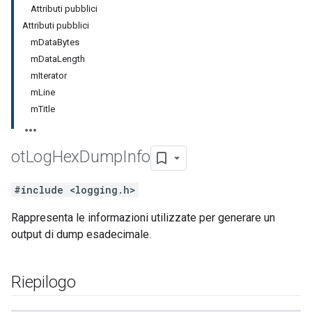
Attributi pubblici
Attributi pubblici
mDataBytes
mDataLength
mIterator
mLine
mTitle
ot
Log
Hex
Dump
Info
#include <logging.h>
Rappresenta le informazioni utilizzate per generare un
output di dump esadecimale.
Riepilogo