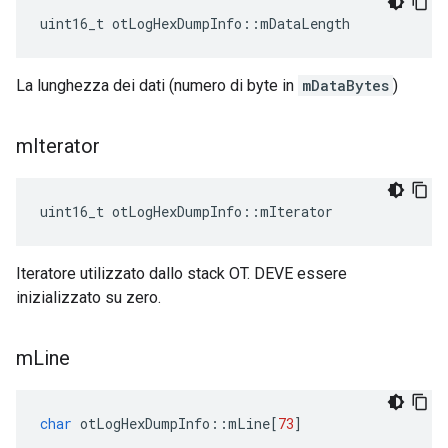
uint16_t otLogHexDumpInfo
::
mDataLength
La lunghezza dei dati (numero di byte in
mDataBytes
)
m
Iterator
uint16_t otLogHexDumpInfo
::
mIterator
Iteratore utilizzato dallo stack OT. DEVE essere
inizializzato su zero.
m
Line
char
 otLogHexDumpInfo
::
mLine
[
73
]