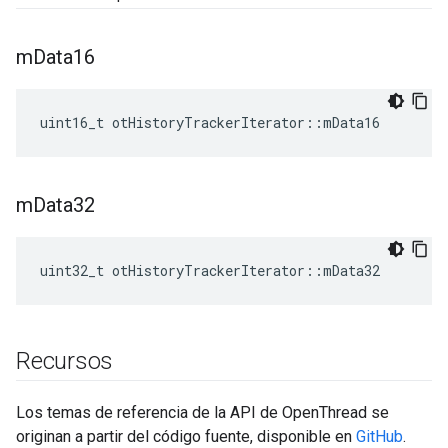
m
Data16
uint16_t otHistoryTrackerIterator
::
mData16
m
Data32
uint32_t otHistoryTrackerIterator
::
mData32
Recursos
Los temas de referencia de la API de OpenThread se
originan a partir del código fuente, disponible en
GitHub
.