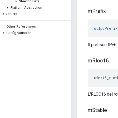
Steering Data
Platform Abstraction
m
Prefix
Structs
Other References
otIp6Prefix
Config Variables
Il prefisso IPv6.
m
Rloc16
uint16_t ot
L'RLOC16 del rou
m
Stable