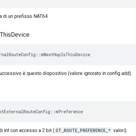
ta di un prefisso NAT64.
This
Device
rnalRouteConfig
::
mNextHopIsThisDevice
successivo è questo dispositivo (valore ignorato in config add).
e
otExternalRouteConfig
::
mPreference
i int con accesso a 2 bit (
OT_ROUTE_PREFERENCE_*
valori).