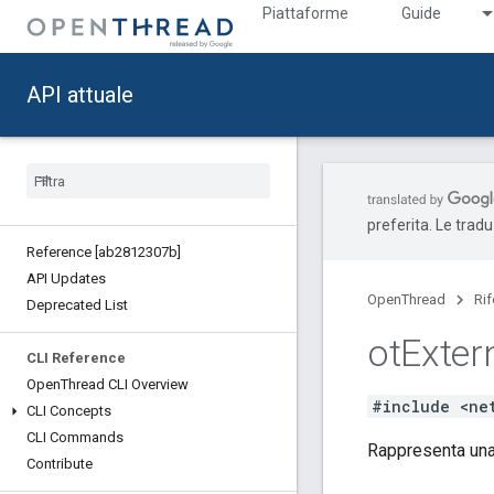
Piattaforme
Guide
API attuale
preferita. Le trad
Reference [ab2812307b]
API Updates
OpenThread
Ri
Deprecated List
ot
Exter
CLI Reference
Open
Thread CLI Overview
#include <ne
CLI Concepts
CLI Commands
Rappresenta una 
Contribute