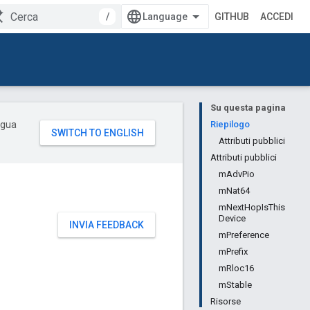
/
GITHUB
ACCEDI
Su questa pagina
ingua
Riepilogo
Attributi pubblici
Attributi pubblici
mAdvPio
mNat64
mNextHopIsThis
Device
INVIA FEEDBACK
mPreference
mPrefix
mRloc16
mStable
Risorse