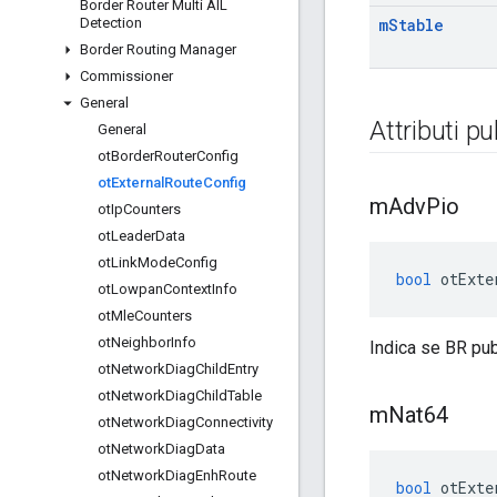
Border Router Multi AIL
Detection
m
Stable
Border Routing Manager
Commissioner
General
Attributi pu
General
ot
Border
Router
Config
ot
External
Route
Config
m
Adv
Pio
ot
Ip
Counters
ot
Leader
Data
ot
Link
Mode
Config
bool
 otExte
ot
Lowpan
Context
Info
ot
Mle
Counters
ot
Neighbor
Info
Indica se BR pub
ot
Network
Diag
Child
Entry
ot
Network
Diag
Child
Table
m
Nat64
ot
Network
Diag
Connectivity
ot
Network
Diag
Data
ot
Network
Diag
Enh
Route
bool
 otExte