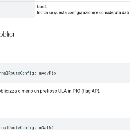
bool
Indica se questa configurazione è considerata dati di
bblici
rnalRouteConfig
::
mAdvPio
blicizza o meno un prefisso ULA in PIO (flag AP).
rnalRouteConfig
::
mNat64