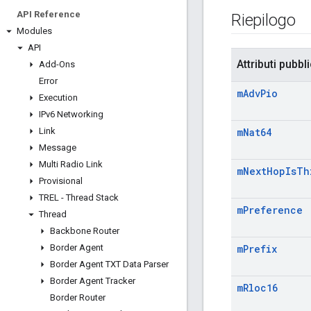
API Reference
Riepilogo
Modules
API
Attributi pubbli
Add-Ons
Error
m
Adv
Pio
Execution
IPv6 Networking
Link
m
Nat64
Message
Multi Radio Link
m
Next
Hop
Is
Th
Provisional
TREL - Thread Stack
m
Preference
Thread
Backbone Router
Border Agent
m
Prefix
Border Agent TXT Data Parser
Border Agent Tracker
m
Rloc16
Border Router