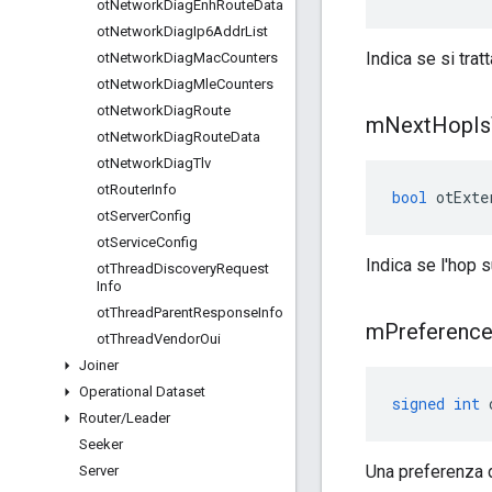
ot
Network
Diag
Enh
Route
Data
ot
Network
Diag
Ip6Addr
List
Indica se si trat
ot
Network
Diag
Mac
Counters
ot
Network
Diag
Mle
Counters
ot
Network
Diag
Route
m
Next
Hop
Is
ot
Network
Diag
Route
Data
ot
Network
Diag
Tlv
ot
Router
Info
bool
 otExte
ot
Server
Config
ot
Service
Config
Indica se l'hop 
ot
Thread
Discovery
Request
Info
ot
Thread
Parent
Response
Info
m
Preferenc
ot
Thread
Vendor
Oui
Joiner
Operational Dataset
signed
int
 
Router
/
Leader
Seeker
Una preferenza d
Server