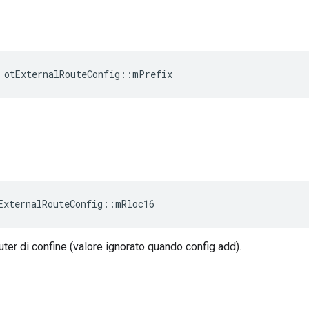
 otExternalRouteConfig
::
mPrefix
ExternalRouteConfig
::
mRloc16
ter di confine (valore ignorato quando config add).