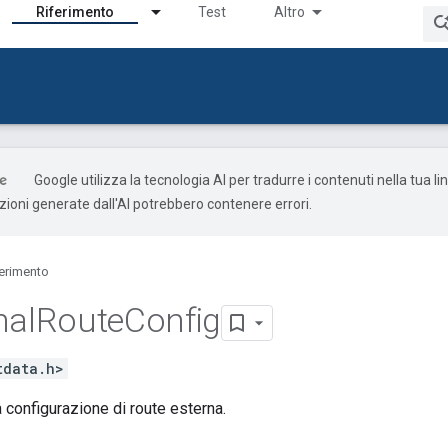
Riferimento
Test
Altro
Google utilizza la tecnologia AI per tradurre i contenuti nella tua l
uzioni generate dall'AI potrebbero contenere errori.
ferimento
nal
Route
Config
tdata.h>
configurazione di route esterna.