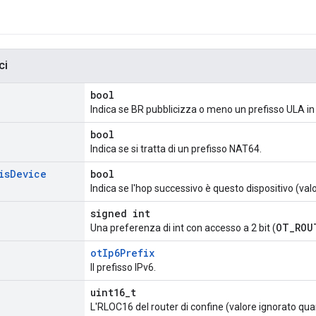
ci
bool
Indica se BR pubblicizza o meno un prefisso ULA in 
bool
Indica se si tratta di un prefisso NAT64.
is
Device
bool
Indica se l'hop successivo è questo dispositivo (valo
signed int
OT_ROU
Una preferenza di int con accesso a 2 bit (
otIp6Prefix
Il prefisso IPv6.
uint16_t
L'RLOC16 del router di confine (valore ignorato qua