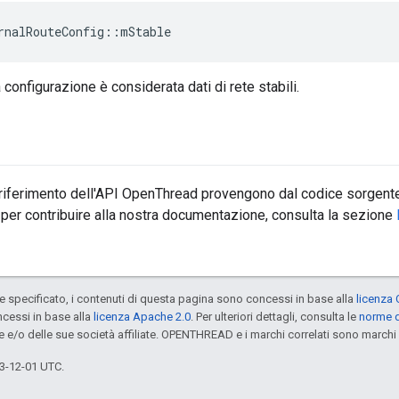
rnalRouteConfig
::
mStable
configurazione è considerata dati di rete stabili.
 riferimento dell'API OpenThread provengono dal codice sorgente
 per contribuire alla nostra documentazione, consulta la sezione
specificato, i contenuti di questa pagina sono concessi in base alla
licenza 
cessi in base alla
licenza Apache 2.0
. Per ulteriori dettagli, consulta le
norme d
e e/o delle sue società affiliate. OPENTHREAD e i marchi correlati sono marchi 
3-12-01 UTC.