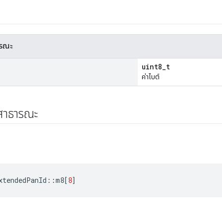
ารณะ
uint8_t
ค่าไบต์
์สาธารณะ
xtendedPanId
::
m8
[
8
]