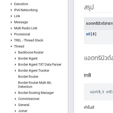
Execution
สรุป
IPv6 Networking
Link
Message
แอตทริบิวต์สาธ
Multi Radio Link
m8
[8]
Provisional
TREL - Thread Stack
Thread
Backbone Router
แอตทริบิวต
Border Agent
Border Agent TXT Data Parser
Border Agent Tracker
m8
Border Router
Border Router Multi AIL
Detection
uint8_t otE
Border Routing Manager
Commissioner
General
ค่าไบต์
Joiner