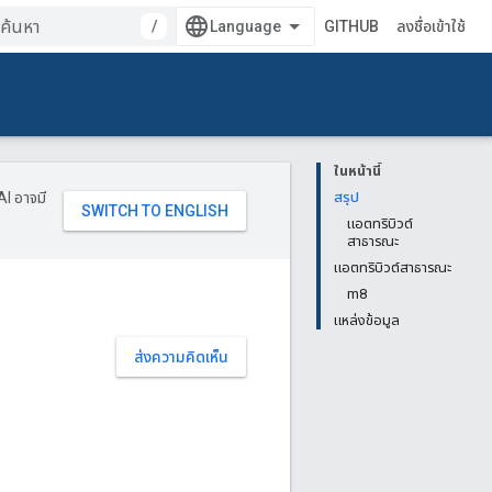
/
GITHUB
ลงชื่อเข้าใช้
ในหน้านี้
AI อาจมี
สรุป
แอตทริบิวต์
สาธารณะ
แอตทริบิวต์สาธารณะ
m8
แหล่งข้อมูล
ส่งความคิดเห็น