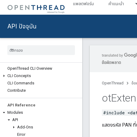
แพลตฟอร์ม
คำแนะนำ
API ปัจจุบัน
Reference [ab2812307b]
API Updates
Deprecated List
CLI Reference
ข้อผิดพลาด
Open
Thread CLI Overview
CLI Concepts
CLI Commands
OpenThread
ข้อ
Contribute
ot
Exte
API Reference
#include <da
Modules
API
แสดงรหัส PAN ที
Add-Ons
Error