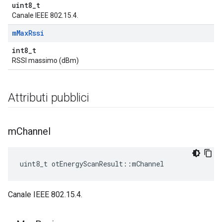
uint8_t
Canale IEEE 802.15.4.
m
Max
Rssi
int8_t
RSSI massimo (dBm)
Attributi pubblici
m
Channel
uint8_t otEnergyScanResult
::
mChannel
Canale IEEE 802.15.4.