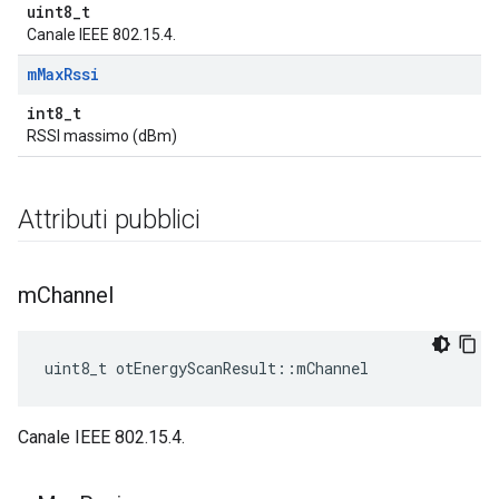
uint8_t
Canale IEEE 802.15.4.
m
Max
Rssi
int8_t
RSSI massimo (dBm)
Attributi pubblici
m
Channel
uint8_t otEnergyScanResult
::
mChannel
Canale IEEE 802.15.4.