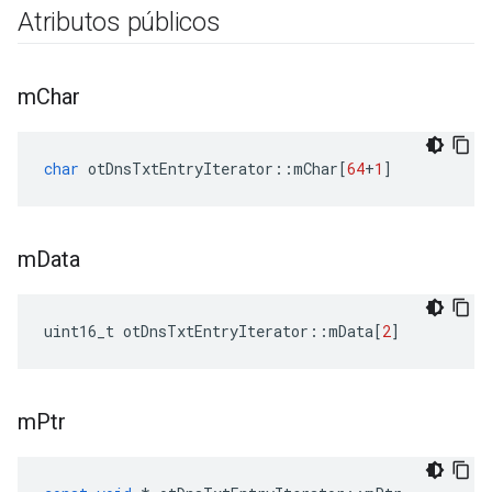
Atributos públicos
m
Char
char
 otDnsTxtEntryIterator
::
mChar
[
64
+
1
]
m
Data
uint16_t otDnsTxtEntryIterator
::
mData
[
2
]
m
Ptr