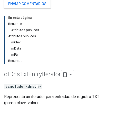
ENVIAR COMENTARIOS
En esta página
Resumen
Atributos públicos
Atributos públicos
mChar
mData
mPtr
Recursos
ot
Dns
Txt
Entry
Iterator
#include <dns.h>
Representa un iterador para entradas de registro TXT
(pares clave-valor).