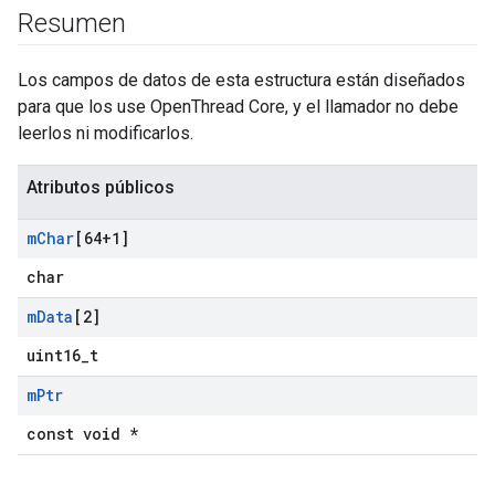
Resumen
Los campos de datos de esta estructura están diseñados
para que los use OpenThread Core, y el llamador no debe
leerlos ni modificarlos.
Atributos públicos
m
Char
[64+1]
char
m
Data
[2]
uint16_t
m
Ptr
const void *