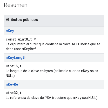
Resumen
Atributos públicos
m
Key
const uint8_t *
Es el puntero al búfer que contiene la clave. NULL indica que se
mKeyRef
debe usar
.
m
Key
Length
uint16_t
mKey
La longitud de la clave en bytes (aplicable cuando
no es
NULL).
m
Key
Ref
uint32_t
mKey
La referencia de clave de PSA (requiere que
sea NULL).