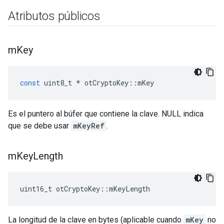
Atributos públicos
m
Key
const
 uint8_t 
*
 otCryptoKey
::
mKey
Es el puntero al búfer que contiene la clave. NULL indica
que se debe usar
mKeyRef
.
m
Key
Length
uint16_t otCryptoKey
::
mKeyLength
La longitud de la clave en bytes (aplicable cuando
mKey
no