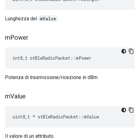
Lunghezza del
mValue
.
m
Power
int8_t otBleRadioPacket
::
mPower
Potenza di trasmissione/ricezione in dBm.
m
Value
uint8_t 
*
 otBleRadioPacket
::
mValue
Il valore di un attributo.