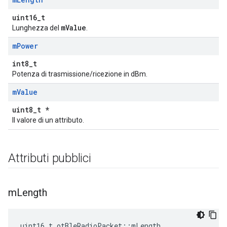
uint16_t
mValue
Lunghezza del
.
m
Power
int8_t
Potenza di trasmissione/ricezione in dBm.
m
Value
uint8_t *
Il valore di un attributo.
Attributi pubblici
m
Length
uint16_t otBleRadioPacket
::
mLength