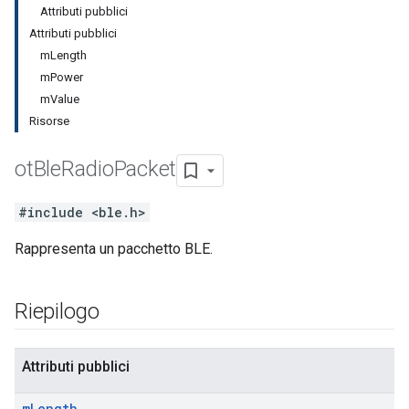
Attributi pubblici
Attributi pubblici
mLength
mPower
mValue
Risorse
ot
Ble
Radio
Packet
#include <ble.h>
Rappresenta un pacchetto BLE.
Riepilogo
Attributi pubblici
m
Length