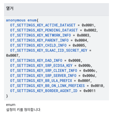
열거
anonymous enum
{
OT
_
SETTINGS
_
KEY
_
ACTIVE
_
DATASET
= 0x0001
,
OT
_
SETTINGS
_
KEY
_
PENDING
_
DATASET
= 0x0002
,
OT
_
SETTINGS
_
KEY
_
NETWORK
_
INFO
= 0x0003
,
OT
_
SETTINGS
_
KEY
_
PARENT
_
INFO
= 0x0004
,
OT
_
SETTINGS
_
KEY
_
CHILD
_
INFO
= 0x0005
,
OT
_
SETTINGS
_
KEY
_
SLAAC
_
IID
_
SECRET
_
KEY
=
0x0007
,
OT
_
SETTINGS
_
KEY
_
DAD
_
INFO
= 0x0008
,
OT
_
SETTINGS
_
KEY
_
SRP
_
ECDSA
_
KEY
= 0x000b
,
OT
_
SETTINGS
_
KEY
_
SRP
_
CLIENT
_
INFO
= 0x000c
,
OT
_
SETTINGS
_
KEY
_
SRP
_
SERVER
_
INFO
= 0x000d
,
OT
_
SETTINGS
_
KEY
_
BR
_
ULA
_
PREFIX
= 0x000f
,
OT
_
SETTINGS
_
KEY
_
BR
_
ON
_
LINK
_
PREFIXES
= 0x0010
,
OT
_
SETTINGS
_
KEY
_
BORDER
_
AGENT
_
ID
= 0x0011
}
enum
설정의 키를 정의합니다.