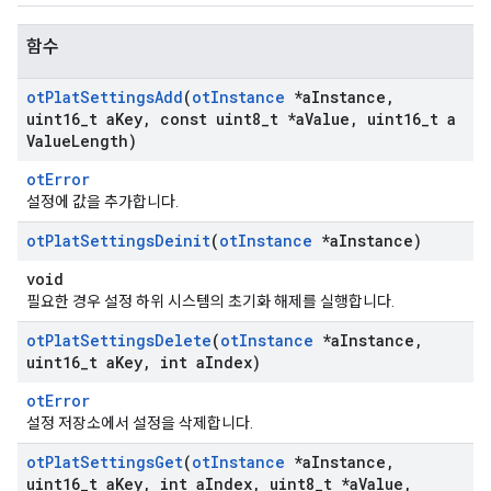
함수
ot
Plat
Settings
Add
(
ot
Instance
*a
Instance
,
uint16
_
t a
Key
,
const uint8
_
t *a
Value
,
uint16
_
t a
Value
Length)
otError
설정에 값을 추가합니다.
ot
Plat
Settings
Deinit
(
ot
Instance
*a
Instance)
void
필요한 경우 설정 하위 시스템의 초기화 해제를 실행합니다.
ot
Plat
Settings
Delete
(
ot
Instance
*a
Instance
,
uint16
_
t a
Key
,
int a
Index)
otError
설정 저장소에서 설정을 삭제합니다.
ot
Plat
Settings
Get
(
ot
Instance
*a
Instance
,
uint16
_
t a
Key
,
int a
Index
,
uint8
_
t *a
Value
,