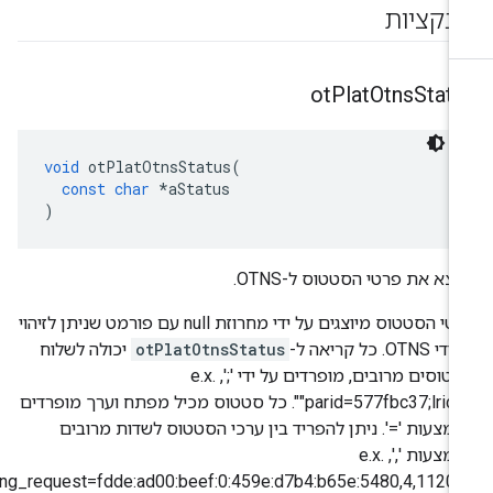
ונקציות
ot
Plat
Otns
Stat
void
 otPlatOtnsStatus
(
const
char
*
aStatus
)
יצא את פרטי הסטטוס ל-OTNS.
פרטי הסטטוס מיוצגים על ידי מחרוזת null עם פורמט שניתן לזיהוי
 OTNS. כל קריאה ל-
otPlatOtnsStatus
יכולה לשלוח
סטטוסים מרובים, מופרדים על ידי ';', e.x.
"parid=577fbc37;lrid=5". כל סטטוס מכיל מפתח וערך מופרדים
מצעות '='. ניתן להפריד בין ערכי הסטטוס לשדות מרובים
באמצעות ',', e.x.
"ping_request=fdde:ad00:beef:0:459e:d7b4:b65e:5480,4,112000