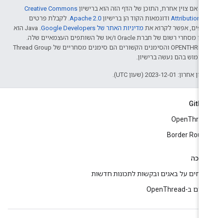
א אם צוין אחרת, התוכן של הדף הזה הוא ברישיון
Creative Commons
Attribution 4‏
ודוגמאות הקוד הן ברישיון
Apache 2.0‏
. לקבלת פרטים
ספים, אפשר לקרוא את
מדיניות האתר של Google Developers‏
.‏ Java הוא
סימן מסחרי רשום של חברת Oracle ו/או של השותפים העצמאיים שלה.
‫OPENTHREAD והסימנים הקשורים הם סימנים מסחריים של Thread Group
שימוש בהם נעשה ברישיון.
 אחרון: 2023-12-01 (שעון UTC).
GitH
OpenThre
Border Rout
יכה
ווחים על באגים ובקשות לתכונות חדשות
ים ב-OpenThread