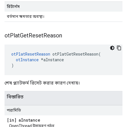
রিটার্নস
বর্তমান ক্ষমতার অবস্থা।
ot
Plat
Get
Reset
Reason
otPlatResetReason
 otPlatGetResetReason
(
otInstance
*
aInstance
)
শেষ প্ল্যাটফর্ম রিসেট করার কারণ দেখায়।
বিস্তারিত
পরামিতি
[in] a
Instance
OpenThread উদাহরণ গঠন.