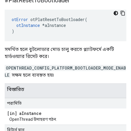
#Plat
Reset
To
Bootloader
otError
 otPlatResetToBootloader
(
otInstance
*
aInstance
)
সমর্থিত হলে বুটলোডার মোড চালু করতে প্ল্যাটফর্মে একটি
হার্ডওয়্যার রিসেট করে।
OPENTHREAD_CONFIG_PLATFORM_BOOTLOADER_MODE_ENAB
LE
সক্ষম হলে ব্যবহৃত হয়৷
বিস্তারিত
পরামিতি
[in] a
Instance
OpenThread উদাহরণ গঠন.
রিটার্ন মান