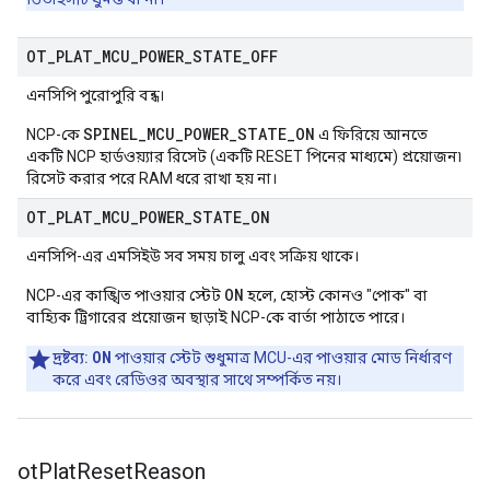
OT
_
PLAT
_
MCU
_
POWER
_
STATE
_
OFF
এনসিপি পুরোপুরি বন্ধ।
SPINEL_MCU_POWER_STATE_ON
NCP-কে
এ ফিরিয়ে আনতে
একটি NCP হার্ডওয়্যার রিসেট (একটি RESET পিনের মাধ্যমে) প্রয়োজন৷
রিসেট করার পরে RAM ধরে রাখা হয় না।
OT
_
PLAT
_
MCU
_
POWER
_
STATE
_
ON
এনসিপি-এর এমসিইউ সব সময় চালু এবং সক্রিয় থাকে।
ON
NCP-এর কাঙ্খিত পাওয়ার স্টেট
হলে, হোস্ট কোনও "পোক" বা
বাহ্যিক ট্রিগারের প্রয়োজন ছাড়াই NCP-কে বার্তা পাঠাতে পারে।
ON
দ্রষ্টব্য:
পাওয়ার স্টেট শুধুমাত্র MCU-এর পাওয়ার মোড নির্ধারণ
করে এবং রেডিওর অবস্থার সাথে সম্পর্কিত নয়।
ot
Plat
Reset
Reason