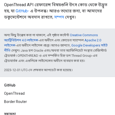
OpenThread API রেফারেন্স বিষয়গুলি উৎস কোড থেকে উদ্ভূত
হয়, যা
GitHub-
এ উপলব্ধ। আরও তথ্যের জন্য, বা আমাদের
ডকুমেন্টেশনে অবদান রাখতে,
সম্পদ
দেখুন।
অন্য কিছু উল্লেখ করা না থাকলে, এই পৃষ্ঠার কন্টেন্ট
Creative Commons
অ্যাট্রিবিউশন 4.0 লাইসেন্স
-এর অধীনে এবং কোডের স্যাম্পেল
Apache 2.0
লাইসেন্স
-এর অধীনে লাইসেন্স প্রাপ্ত। আরও জানতে,
Google Developers সাইট
নীতি
দেখুন। Java হল Oracle এবং/অথবা তার অ্যাফিলিয়েট সংস্থার রেজিস্টার্ড
ট্রেডমার্ক। OPENTHREAD ও এর সম্পর্কিত চিহ্ন হল Thread Group-এর
ট্রেডমার্রক এবং এগুলিকে লাইসেন্সের অধীনে ব্যবহার করা হয়।
2023-12-01 UTC-তে শেষবার আপডেট করা হয়েছে।
GitHub
OpenThread
Border Router
সহায়তা