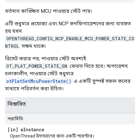
বর্তমান কাঙ্ক্ষিত MCU পাওয়ার স্টেট পায়।
এটি শুধুমাত্র প্রযোজ্য এবং NCP কনফিগারেশনের জন্য ব্যবহৃত
হয় যখন
OPENTHREAD_CONFIG_NCP_ENABLE_MCU_POWER_STATE_CO
NTROL
সক্ষম থাকে৷
রিসেট করার পর, পাওয়ার স্টেট অবশ্যই
OT_PLAT_POWER_STATE_ON
ফেরত দিতে হবে। অপারেশন
চলাকালীন, পাওয়ার স্টেট শুধুমাত্র
otPlatSetMcuPowerState()
এ একটি সুস্পষ্ট সফল কলের
মাধ্যমে পরিবর্তন করা উচিত।
বিস্তারিত
পরামিতি
[in] a
Instance
OpenThread উদাহরণের জন্য একটি পয়েন্টার।