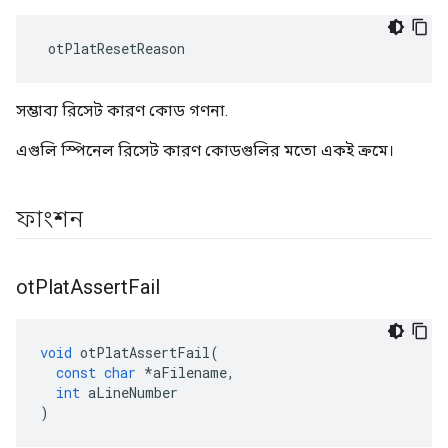
 otPlatResetReason
সম্ভাব্য রিসেট কারণ কোড গণনা.
এগুলি স্পিনেল রিসেট কারণ কোডগুলির মতো একই ক্রমে।
ফাংশন
ot
Plat
Assert
Fail
void
 otPlatAssertFail
(
const
char
*
aFilename
,
int
 aLineNumber
)