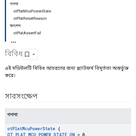
গণনা
otPlatMcuPowerState
otPlatResetReason
ফাংশন
otPlatAssertFail
বিবিধ
এই মডিউলটি বিবিধ আচরণের জন্য প্ল্যাটফর্ম বিমূর্ততা অন্তর্ভুক্ত
করে।
সারসংক্ষেপ
গণনা
ot
Plat
Mcu
Power
State
{
OT
_
PLAT
_
MCU
_
POWER
_
STATE
_
ON
= 0
,