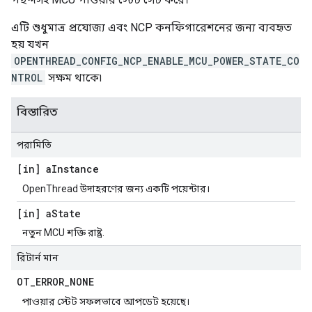
এটি শুধুমাত্র প্রযোজ্য এবং NCP কনফিগারেশনের জন্য ব্যবহৃত
হয় যখন
OPENTHREAD_CONFIG_NCP_ENABLE_MCU_POWER_STATE_CO
NTROL
সক্ষম থাকে৷
বিস্তারিত
পরামিতি
[in] a
Instance
OpenThread উদাহরণের জন্য একটি পয়েন্টার।
[in] a
State
নতুন MCU শক্তি রাষ্ট্র.
রিটার্ন মান
OT
_
ERROR
_
NONE
পাওয়ার স্টেট সফলভাবে আপডেট হয়েছে।