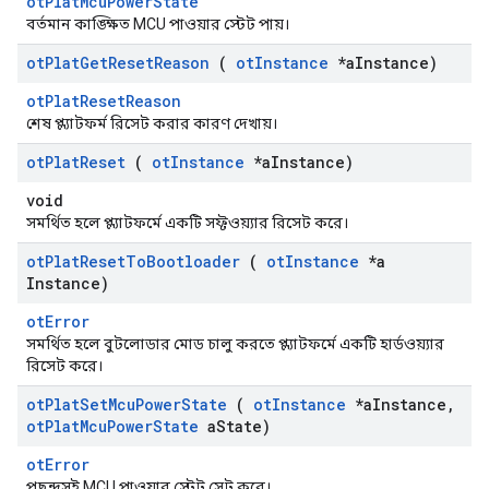
otPlatMcuPowerState
বর্তমান কাঙ্ক্ষিত MCU পাওয়ার স্টেট পায়।
ot
Plat
Get
Reset
Reason
(
ot
Instance
*a
Instance)
otPlatResetReason
শেষ প্ল্যাটফর্ম রিসেট করার কারণ দেখায়।
ot
Plat
Reset
(
ot
Instance
*a
Instance)
void
সমর্থিত হলে প্ল্যাটফর্মে একটি সফ্টওয়্যার রিসেট করে।
ot
Plat
Reset
To
Bootloader
(
ot
Instance
*a
Instance)
otError
সমর্থিত হলে বুটলোডার মোড চালু করতে প্ল্যাটফর্মে একটি হার্ডওয়্যার
রিসেট করে।
ot
Plat
Set
Mcu
Power
State
(
ot
Instance
*a
Instance
,
ot
Plat
Mcu
Power
State
a
State)
otError
পছন্দসই MCU পাওয়ার স্টেট সেট করে।