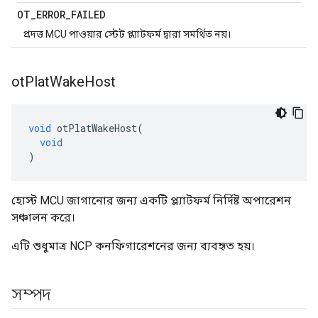
OT
_
ERROR
_
FAILED
প্রদত্ত MCU পাওয়ার স্টেট প্ল্যাটফর্ম দ্বারা সমর্থিত নয়।
ot
Plat
Wake
Host
void
 otPlatWakeHost
(
void
)
হোস্ট MCU জাগানোর জন্য একটি প্ল্যাটফর্ম নির্দিষ্ট অপারেশন
সঞ্চালন করে।
এটি শুধুমাত্র NCP কনফিগারেশনের জন্য ব্যবহৃত হয়।
সম্পদ