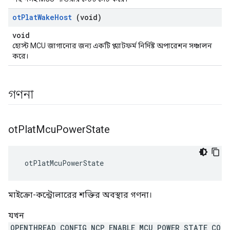
ot
Plat
Wake
Host
(void)
void
হোস্ট MCU জাগানোর জন্য একটি প্ল্যাটফর্ম নির্দিষ্ট অপারেশন সঞ্চালন
করে।
গণনা
ot
Plat
Mcu
Power
State
 otPlatMcuPowerState
মাইক্রো-কন্ট্রোলারের শক্তির অবস্থার গণনা।
যখন
OPENTHREAD_CONFIG_NCP_ENABLE_MCU_POWER_STATE_CO