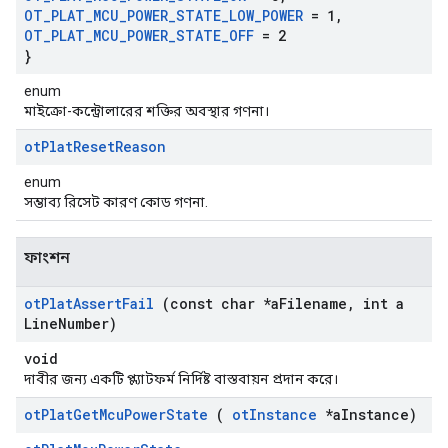
OT
_
PLAT
_
MCU
_
POWER
_
STATE
_
LOW
_
POWER
= 1
,
OT
_
PLAT
_
MCU
_
POWER
_
STATE
_
OFF
= 2
}
enum
মাইক্রো-কন্ট্রোলারের শক্তির অবস্থার গণনা।
ot
Plat
Reset
Reason
enum
সম্ভাব্য রিসেট কারণ কোড গণনা.
ফাংশন
ot
Plat
Assert
Fail
(const char *a
Filename
,
int a
Line
Number)
void
দাবীর জন্য একটি প্ল্যাটফর্ম নির্দিষ্ট বাস্তবায়ন প্রদান করে।
ot
Plat
Get
Mcu
Power
State
(
ot
Instance
*a
Instance)