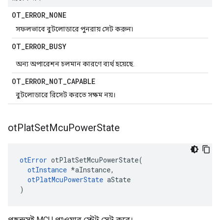
OT
_
ERROR
_
NONE
সফলভাবে বুটলোডারে পুনরায় সেট করুন৷
OT
_
ERROR
_
BUSY
অন্য অপারেশন চলমান কারণে ব্যর্থ হয়েছে.
OT
_
ERROR
_
NOT
_
CAPABLE
বুটলোডারে রিসেট করতে সক্ষম নয়।
ot
Plat
Set
Mcu
Power
State
otError
 otPlatSetMcuPowerState
(
otInstance
*
aInstance
,
otPlatMcuPowerState
 aState
)
পছন্দসই MCU পাওয়ার স্টেট সেট করে।