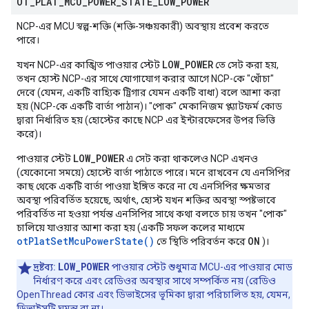
OT
_
PLAT
_
MCU
_
POWER
_
STATE
_
LOW
_
POWER
NCP-এর MCU স্বল্প-শক্তি (শক্তি-সঞ্চয়কারী) অবস্থায় প্রবেশ করতে
পারে।
LOW_POWER
যখন NCP-এর কাঙ্খিত পাওয়ার স্টেট
তে সেট করা হয়,
তখন হোস্ট NCP-এর সাথে যোগাযোগ করার আগে NCP-কে "খোঁচা"
দেবে (যেমন, একটি বাহ্যিক ট্রিগার যেমন একটি বাধা) বলে আশা করা
হয় (NCP-কে একটি বার্তা পাঠান)। "পোক" মেকানিজম প্ল্যাটফর্ম কোড
দ্বারা নির্ধারিত হয় (হোস্টের কাছে NCP এর ইন্টারফেসের উপর ভিত্তি
করে)।
LOW_POWER
পাওয়ার স্টেট
এ সেট করা থাকলেও NCP এখনও
(যেকোনো সময়ে) হোস্টে বার্তা পাঠাতে পারে। মনে রাখবেন যে এনসিপির
কাছ থেকে একটি বার্তা পাওয়া ইঙ্গিত করে না যে এনসিপির ক্ষমতার
অবস্থা পরিবর্তিত হয়েছে, অর্থাৎ, হোস্ট যখন শক্তির অবস্থা স্পষ্টভাবে
পরিবর্তিত না হওয়া পর্যন্ত এনসিপির সাথে কথা বলতে চায় তখন "পোক"
চালিয়ে যাওয়ার আশা করা হয় (একটি সফল কলের মাধ্যমে
otPlatSetMcuPowerState()
ON
তে স্থিতি পরিবর্তন করে
)।
LOW_POWER
দ্রষ্টব্য:
পাওয়ার স্টেট শুধুমাত্র MCU-এর পাওয়ার মোড
নির্ধারণ করে এবং রেডিওর অবস্থার সাথে সম্পর্কিত নয় (রেডিও
OpenThread কোর এবং ডিভাইসের ভূমিকা দ্বারা পরিচালিত হয়, যেমন,
ডিভাইসটি ঘুমন্ত বা না।