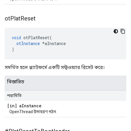
ot
Plat
Reset
void
 otPlatReset
(
otInstance
*
aInstance
)
সমর্থিত হলে প্ল্যাটফর্মে একটি সফ্টওয়্যার রিসেট করে।
বিস্তারিত
পরামিতি
[in] a
Instance
OpenThread উদাহরণ গঠন.