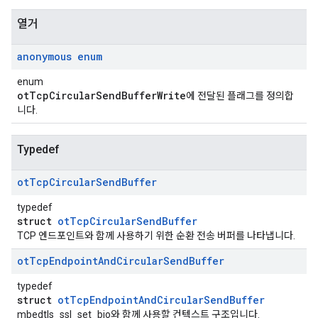
열거
anonymous enum
enum
otTcpCircularSendBufferWrite
에 전달된 플래그를 정의합
니다.
Typedef
ot
Tcp
Circular
Send
Buffer
typedef
struct
otTcpCircularSendBuffer
TCP 엔드포인트와 함께 사용하기 위한 순환 전송 버퍼를 나타냅니다.
ot
Tcp
Endpoint
And
Circular
Send
Buffer
typedef
struct
otTcpEndpointAndCircularSendBuffer
mbedtls_ssl_set_bio와 함께 사용할 컨텍스트 구조입니다.