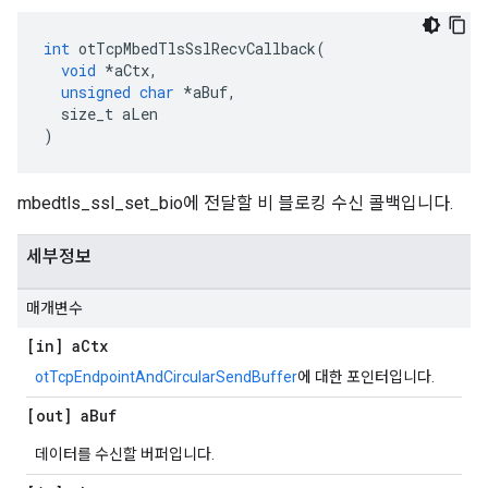
int
 otTcpMbedTlsSslRecvCallback
(
void
*
aCtx
,
unsigned
char
*
aBuf
,
  size_t aLen
)
mbedtls_ssl_set_bio에 전달할 비 블로킹 수신 콜백입니다.
세부정보
매개변수
[in] a
Ctx
otTcpEndpointAndCircularSendBuffer
에 대한 포인터입니다.
[out] a
Buf
데이터를 수신할 버퍼입니다.