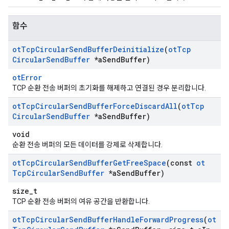
함수
ot
Tcp
Circular
Send
Buffer
Deinitialize
(
ot
Tcp
Circular
Send
Buffer
*a
Send
Buffer)
otError
TCP 순환 전송 버퍼의 초기화를 해제하고 연결된 경우 분리합니다.
ot
Tcp
Circular
Send
Buffer
Force
Discard
All
(
ot
Tcp
Circular
Send
Buffer
*a
Send
Buffer)
void
순환 전송 버퍼의 모든 데이터를 강제로 삭제합니다.
ot
Tcp
Circular
Send
Buffer
Get
Free
Space
(const
ot
Tcp
Circular
Send
Buffer
*a
Send
Buffer)
size_t
TCP 순환 전송 버퍼의 여유 공간을 반환합니다.
ot
Tcp
Circular
Send
Buffer
Handle
Forward
Progress
(
ot