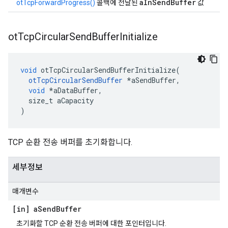
aInSendBuffer
otTcpForwardProgress()
콜백에 전달된
값
ot
Tcp
Circular
Send
Buffer
Initialize
void
 otTcpCircularSendBufferInitialize
(
otTcpCircularSendBuffer
*
aSendBuffer
,
void
*
aDataBuffer
,
  size_t aCapacity
)
TCP 순환 전송 버퍼를 초기화합니다.
세부정보
매개변수
[in] a
Send
Buffer
초기화할 TCP 순환 전송 버퍼에 대한 포인터입니다.