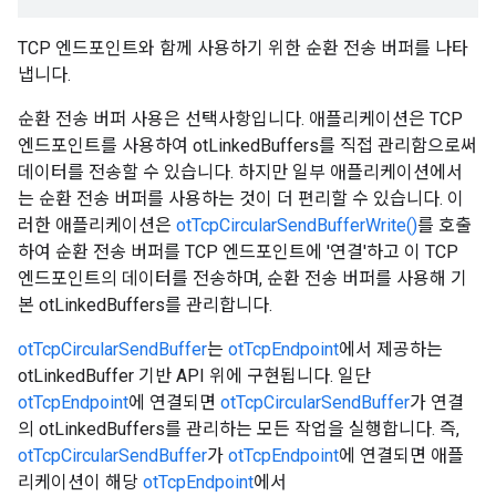
TCP 엔드포인트와 함께 사용하기 위한 순환 전송 버퍼를 나타
냅니다.
순환 전송 버퍼 사용은 선택사항입니다. 애플리케이션은 TCP
엔드포인트를 사용하여 otLinkedBuffers를 직접 관리함으로써
데이터를 전송할 수 있습니다. 하지만 일부 애플리케이션에서
는 순환 전송 버퍼를 사용하는 것이 더 편리할 수 있습니다. 이
러한 애플리케이션은
otTcpCircularSendBufferWrite()
를 호출
하여 순환 전송 버퍼를 TCP 엔드포인트에 '연결'하고 이 TCP
엔드포인트의 데이터를 전송하며, 순환 전송 버퍼를 사용해 기
본 otLinkedBuffers를 관리합니다.
otTcpCircularSendBuffer
는
otTcpEndpoint
에서 제공하는
otLinkedBuffer 기반 API 위에 구현됩니다. 일단
otTcpEndpoint
에 연결되면
otTcpCircularSendBuffer
가 연결
의 otLinkedBuffers를 관리하는 모든 작업을 실행합니다. 즉,
otTcpCircularSendBuffer
가
otTcpEndpoint
에 연결되면 애플
리케이션이 해당
otTcpEndpoint
에서