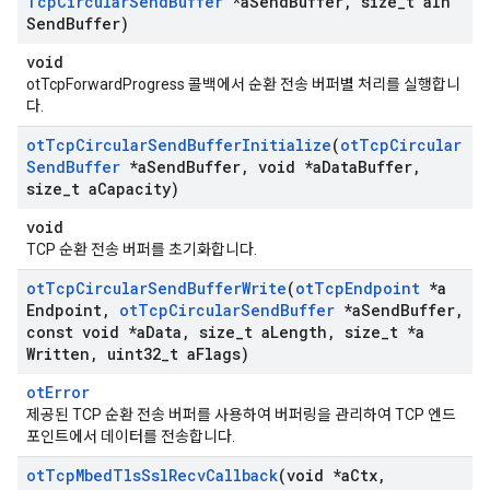
Tcp
Circular
Send
Buffer
*a
Send
Buffer
,
size
_
t a
In
Send
Buffer)
void
otTcpForwardProgress 콜백에서 순환 전송 버퍼별 처리를 실행합니
다.
ot
Tcp
Circular
Send
Buffer
Initialize
(
ot
Tcp
Circular
Send
Buffer
*a
Send
Buffer
,
void *a
Data
Buffer
,
size
_
t a
Capacity)
void
TCP 순환 전송 버퍼를 초기화합니다.
ot
Tcp
Circular
Send
Buffer
Write
(
ot
Tcp
Endpoint
*a
Endpoint
,
ot
Tcp
Circular
Send
Buffer
*a
Send
Buffer
,
const void *a
Data
,
size
_
t a
Length
,
size
_
t *a
Written
,
uint32
_
t a
Flags)
otError
제공된 TCP 순환 전송 버퍼를 사용하여 버퍼링을 관리하여 TCP 엔드
포인트에서 데이터를 전송합니다.
ot
Tcp
Mbed
Tls
Ssl
Recv
Callback
(void *a
Ctx
,