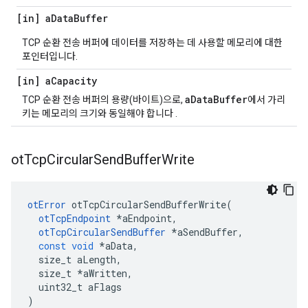
[in] a
Data
Buffer
TCP 순환 전송 버퍼에 데이터를 저장하는 데 사용할 메모리에 대한
포인터입니다.
[in] a
Capacity
aDataBuffer
TCP 순환 전송 버퍼의 용량(바이트)으로,
에서 가리
키는 메모리의 크기와 동일해야 합니다 .
ot
Tcp
Circular
Send
Buffer
Write
otError
 otTcpCircularSendBufferWrite
(
otTcpEndpoint
*
aEndpoint
,
otTcpCircularSendBuffer
*
aSendBuffer
,
const
void
*
aData
,
  size_t aLength
,
  size_t 
*
aWritten
,
  uint32_t aFlags
)