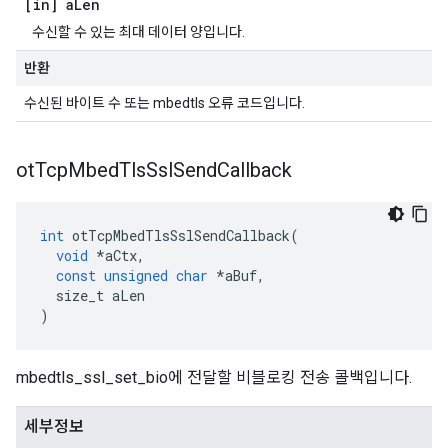
[in] a
Len
수신할 수 있는 최대 데이터 양입니다.
반환
수신된 바이트 수 또는 mbedtls 오류 코드입니다.
ot
Tcp
Mbed
Tls
Ssl
Send
Callback
int
 otTcpMbedTlsSslSendCallback
(
void
*
aCtx
,
const
unsigned
char
*
aBuf
,
  size_t aLen
)
mbedtls_ssl_set_bio에 전달할 비블로킹 전송 콜백입니다.
세부정보