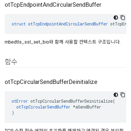
ot
Tcp
Endpoint
And
Circular
Send
Buffer
struct
otTcpEndpointAndCircularSendBuffer
 otTcpEnd
mbedtls_ssl_set_bio와 함께 사용할 컨텍스트 구조입니다.
함수
ot
Tcp
Circular
Send
Buffer
Deinitialize
otError
 otTcpCircularSendBufferDeinitialize
(
otTcpCircularSendBuffer
*
aSendBuffer
)
TCP 순환 전송 버퍼의 초기화를 해제하고 연결된 경우 분리합