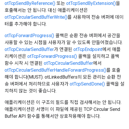
otTcpSendByReference()
또는
otTcpSendByExtension()
을
호출해서는 안 됩니다. 대신 애플리케이션은
otTcpCircularSendBufferWrite()
를 사용하여 전송 버퍼에 데이
터를 추가해야 합니다.
otTcpForwardProgress()
콜백은 순환 전송 버퍼에서 공간을
사용할 수 있는 시점을 사용자가 알 수 있도록 만들어졌습니다.
otTcpCircularSendBuffer
가 연결된
otTcpEndpoint
에서 애플
리케이션은
otTcpForwardProgress()
콜백을 설치하고 콜백
함수 시작 시 연결된
otTcpCircularSendBuffer
에서
otTcpCircularSendBufferHandleForwardProgress()
를 호출
해야 합니다(MUST). otLinkedBuffers의 모든 관리는 순환 전
송 버퍼에서 처리하므로 사용자가
otTcpSendDone()
콜백을 설
치하지 않는 것이 좋습니다.
애플리케이션은 이 구조의 필드를 직접 검사해서는 안 됩니다.
애플리케이션은 서명이 이 파일에 제공된 TCP Circular Send
Buffer API 함수를 통해서만 상호작용해야 합니다.