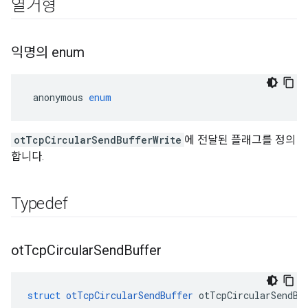
열거형
익명의 enum
 anonymous 
enum
otTcpCircularSendBufferWrite
에 전달된 플래그를 정의
합니다.
Typedef
ot
Tcp
Circular
Send
Buffer
struct
otTcpCircularSendBuffer
 otTcpCircularSendBu