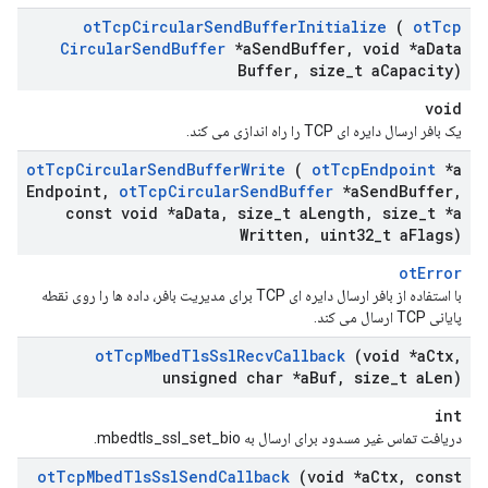
ot
Tcp
Circular
Send
Buffer
Initialize
(
ot
Tcp
Circular
Send
Buffer
*a
Send
Buffer
,
void *a
Data
Buffer
,
size
_
t a
Capacity)
void
یک بافر ارسال دایره ای TCP را راه اندازی می کند.
ot
Tcp
Circular
Send
Buffer
Write
(
ot
Tcp
Endpoint
*a
Endpoint
,
ot
Tcp
Circular
Send
Buffer
*a
Send
Buffer
,
const void *a
Data
,
size
_
t a
Length
,
size
_
t *a
Written
,
uint32
_
t a
Flags)
otError
با استفاده از بافر ارسال دایره ای TCP برای مدیریت بافر، داده ها را روی نقطه
پایانی TCP ارسال می کند.
ot
Tcp
Mbed
Tls
Ssl
Recv
Callback
(void *a
Ctx
,
unsigned char *a
Buf
,
size
_
t a
Len)
int
دریافت تماس غیر مسدود برای ارسال به mbedtls_ssl_set_bio.
ot
Tcp
Mbed
Tls
Ssl
Send
Callback
(void *a
Ctx
,
const