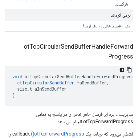
بازگشت.
برمی گرداند
مقدار فضای خالی در بافر ارسال.
ot
Tcp
Circular
Send
Buffer
Handle
Forward
Progress
void
 otTcpCircularSendBufferHandleForwardProgress
(
otTcpCircularSendBuffer
*
aSendBuffer
,
  size_t aInSendBuffer
)
مدیریت دایره ای-ارسال-بافر خاص را در پاسخ به تماس
otTcpForwardProgress انجام می دهد.
انتظار می‌رود که برنامه یک callback
()otTcpForwardProgress
را