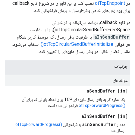
در
otTcpEndpoint
نصب کند و این تابع را در شروع تابع callback
برای پردازش‌های خاص بافر-ارسال دایره‌ای فراخوانی کند.
در تابع callback، برنامه می‌تواند با فراخوانی
otTcpCircularSendBufferFreeSpace()، یا با مقایسه
aInSendBuffer
با ظرفیت بافر ارسال، که توسط کاربر هنگام
فراخوانی
otTcpCircularSendBufferInitialize()
انتخاب می‌شود،
مقدار فضای خالی در بافر ارسال دایره‌ای را تعیین کند.
جزئیات
مولفه های
Send
Buffer
[in] a
یک اشاره گر به بافر ارسال دایره ای TCP برای نقطه پایانی که برای آن
()otTcpForwardProgress
فراخوانی شده است.
In
Send
Buffer
[in] a
aInSendBuffer
مقدار
به فراخوانی
()otTcpForwardProgress
ارسال شد.