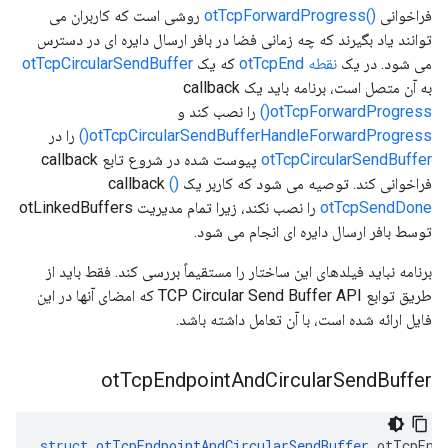
فراخوانی
()otTcpForwardProgress
روشی است که کاربران می
توانند یاد بگیرند که چه زمانی فضا در بافر ارسال دایره ای در دسترس
می شود. در یک
نقطه otTcpEnd
که یک
otTcpCircularSendBuffer
به آن متصل است، برنامه باید یک callback
()otTcpForwardProgress
را نصب کند و
otTcpCircularSendBufferHandleForwardProgress()
را در
otTcpCircularSendBuffer
پیوست شده در شروع تابع callback
فراخوانی کند. توصیه می شود که کاربر یک callback
()
otTcpSendDone
را نصب نکند، زیرا تمام مدیریت otLinkedBuffers
توسط بافر ارسال دایره ای انجام می شود.
برنامه نباید فیلدهای این ساختار را مستقیماً بررسی کند. فقط باید از
طریق توابع TCP Circular Send Buffer API که امضای آنها در این
فایل ارائه شده است، با آن تعامل داشته باشد.
ot
Tcp
Endpoint
And
Circular
Send
Buffer
struct
otTcpEndpointAndCircularSendBuffer
 otTcpEnd