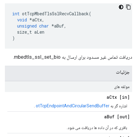
int
 otTcpMbedTlsSslRecvCallback
(
void
*
aCtx
,
unsigned
char
*
aBuf
,
  size_t aLen
)
دریافت تماس غیر مسدود برای ارسال به mbedtls_ssl_set_bio.
جزئیات
مولفه های
Ctx
[in] a
اشاره گر به
otTcpEndpointAndCircularSendBuffer
.
Buf
[out] a
بافری که در آن داده ها دریافت می شود.