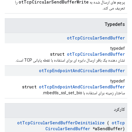
otTcpCircularSendBufferWrite
پرچم های ارسال شده به
را
تعریف می کند.
Typedefs
ot
Tcp
Circular
Send
Buffer
typedef
struct
otTcpCircularSendBuffer
نشان دهنده یک بافر ارسال دایره ای برای استفاده با نقطه پایانی TCP است.
ot
Tcp
Endpoint
And
Circular
Send
Buffer
typedef
struct
otTcpEndpointAndCircularSendBuffer
ساختار زمینه برای استفاده با mbedtls_ssl_set_bio.
کارکرد
ot
Tcp
Circular
Send
Buffer
Deinitialize
(
ot
Tcp
Circular
Send
Buffer
*a
Send
Buffer)