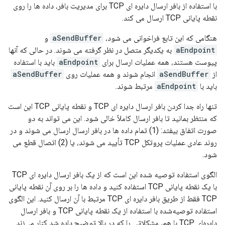
با استفاده از بافر ارسال دایره ای TCP برای مدیریت بافر، داده ها را روی
نقطه پایانی TCP ارسال می کند.
هنگامی که این تابع فراخوانی می شود،
aSendBuffer
و
aEndpoint
به یکدیگر متصل در نظر گرفته می شوند. در حالی که آنها
پیوست هستند، همه عملیات ارسال برای
aEndpoint
باید با استفاده
از
aSendBuffer
انجام شوند و همه عملیات روی
aSendBuffer
باید با
aEndpoint
مرتبط شوند.
تنها راه جدا کردن بافر ارسال دایره ای TCP و نقطه پایانی TCP این است
که منتظر بمانید تا بافر ارسال کاملاً خالی شود. این می تواند به دو
صورت اتفاق بیفتد: (1) تمام داده ها در بافر ارسال ارسال می شوند و در
روند عادی عملیات پروتکل TCP تأیید می شوند، یا (2) اتصال قطع می
شود.
الگوی استفاده توصیه شده این است که از یک بافر ارسال دایره ای TCP
با یک نقطه پایانی TCP استفاده کنید و داده ها را بر روی آن نقطه پایانی
TCP فقط از طریق بافر دایره ای TCP مرتبط با آن ارسال کنید. این الگوی
استفاده توصیه‌شده با استفاده از یک نقطه پایانی TCP و بافر ارسال
دایره‌ای TCP با هم، مشکلاتی را که در بالا توضیح داده شد کنار می‌زند.