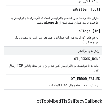
ای TCP کپی شود.
Written
[out] a
دارای مقدار داده کپی شده در بافر ارسال است که اگر ظرفیت بافر ارسال به
aLength
ظرفیت برسد، ممکن است کمتر از
باشد.
Flags
[in] a
پرچم هایی که گزینه های این عملیات را مشخص می کند (به شمارش بالا
مراجعه کنید).
ارزش های بازگشتی
OT
_
ERROR
_
NONE
داده ها با موفقیت در بافر ارسال کپی شد و آن را در نقطه پایانی TCP ارسال
کرد.
OT
_
ERROR
_
FAILED
ارسال داده در نقطه پایانی TCP انجام نشد.
ot
Tcp
Mbed
Tls
Ssl
Recv
Callback