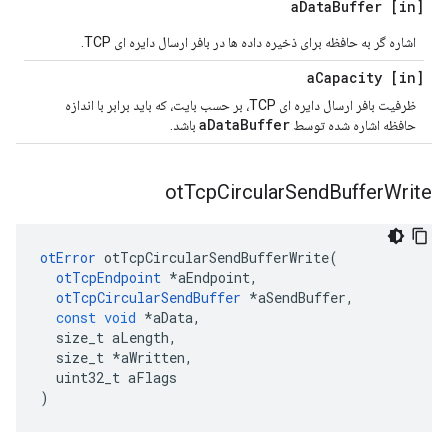
Data
Buffer
[in] a
اشاره گر به حافظه برای ذخیره داده ها در بافر ارسال دایره ای TCP.
Capacity
[in] a
ظرفیت بافر ارسال دایره ای TCP، بر حسب بایت، که باید برابر با اندازه
aDataBuffer
حافظه اشاره شده توسط
باشد.
ot
Tcp
Circular
Send
Buffer
Write
otError
 otTcpCircularSendBufferWrite
(
otTcpEndpoint
*
aEndpoint
,
otTcpCircularSendBuffer
*
aSendBuffer
,
const
void
*
aData
,
  size_t aLength
,
  size_t 
*
aWritten
,
  uint32_t aFlags
)