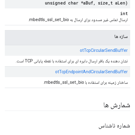
unsigned char *a
Buf
,
size
_
t a
Len)
int
ارسال تماس غیر مسدود برای ارسال به mbedtls_ssl_set_bio.
سازه ها
otTcpCircularSendBuffer
نشان دهنده یک بافر ارسال دایره ای برای استفاده با نقطه پایانی TCP است.
otTcpEndpointAndCircularSendBuffer
ساختار زمینه برای استفاده با mbedtls_ssl_set_bio.
شمارش ها
شماره ناشناس