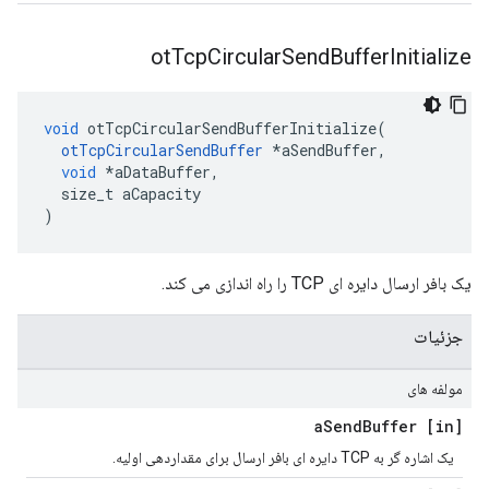
ot
Tcp
Circular
Send
Buffer
Initialize
void
 otTcpCircularSendBufferInitialize
(
otTcpCircularSendBuffer
*
aSendBuffer
,
void
*
aDataBuffer
,
  size_t aCapacity
)
یک بافر ارسال دایره ای TCP را راه اندازی می کند.
جزئیات
مولفه های
Send
Buffer
[in] a
یک اشاره گر به TCP دایره ای بافر ارسال برای مقداردهی اولیه.