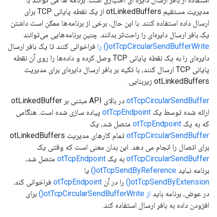
مدیریت مستقیم otLinkedBuffers از یک نقطه پایانی TCP برای
ارسال داده استفاده کنند. با این حال، برخی از برنامه‌ها ممکن است داشتن
یک بافر ارسال دایره‌ای را راحت‌تر بدانند. چنین برنامه‌هایی می‌توانند
otTcpCircularSendBufferWrite() را
فراخوانی کنند تا یک بافر ارسال
دایره‌ای را به یک نقطه پایانی TCP وصل کرده و داده‌ها را روی آن نقطه
پایانی TCP ارسال کنند، با تکیه بر بافر ارسال دایره‌ای برای مدیریت
otLinkedBuffers زیربنایی.
otTcpCircularSendBuffer
در بالای API مبتنی بر otLinkedBuffer
ارائه شده توسط یک
otTcpEndpoint
پیاده سازی شده است. هنگامی
که به یک
otTcpEndpoint
متصل شد، یک
otTcpCircularSendBuffer
تمام کارهای مدیریت otLinkedBuffers
برای اتصال را انجام می دهد. این بدان معنی است که وقتی یک
otTcpCircularSendBuffer
به یک
otTcpEndpoint
متصل شد،
برنامه نباید
otTcpSendByReference()
یا
otTcpSendByExtension()
را در آن
otTcpEndpoint
فراخوانی کند.
در عوض، برنامه باید
از otTcpCircularSendBufferWrite()
برای
افزودن داده به بافر ارسال استفاده کند.