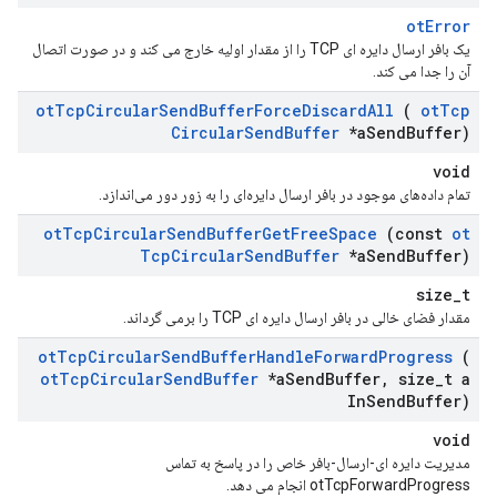
otError
یک بافر ارسال دایره ای TCP را از مقدار اولیه خارج می کند و در صورت اتصال
آن را جدا می کند.
ot
Tcp
Circular
Send
Buffer
Force
Discard
All
(
ot
Tcp
Circular
Send
Buffer
*a
Send
Buffer)
void
تمام داده‌های موجود در بافر ارسال دایره‌ای را به زور دور می‌اندازد.
ot
Tcp
Circular
Send
Buffer
Get
Free
Space
(const
ot
Tcp
Circular
Send
Buffer
*a
Send
Buffer)
size_t
مقدار فضای خالی در بافر ارسال دایره ای TCP را برمی گرداند.
ot
Tcp
Circular
Send
Buffer
Handle
Forward
Progress
(
ot
Tcp
Circular
Send
Buffer
*a
Send
Buffer
,
size
_
t a
In
Send
Buffer)
void
مدیریت دایره ای-ارسال-بافر خاص را در پاسخ به تماس
otTcpForwardProgress انجام می دهد.