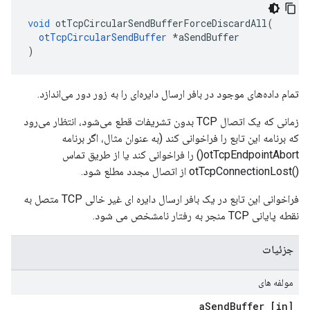
void
 otTcpCircularSendBufferForceDiscardAll
(
otTcpCircularSendBuffer
*
aSendBuffer
)
تمام داده‌های موجود در بافر ارسال دایره‌ای را به زور دور می‌اندازد.
زمانی که یک اتصال TCP بدون تشریفات قطع می‌شود، انتظار می‌رود
که برنامه این تابع را فراخوانی کند (به عنوان مثال، اگر برنامه
otTcpEndpointAbort() را فراخوانی کند یا از طریق تماس
()otTcpConnectionLost از اتصال مجدد مطلع شود.
فراخوانی این تابع در یک بافر ارسال دایره ای غیر خالی TCP متصل به
نقطه پایانی TCP منجر به رفتار نامشخص می شود.
جزئیات
مولفه های
Send
Buffer
[in] a