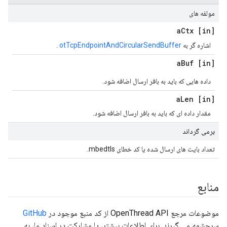
مولفه های
Ctx
[in] a
اشاره گر به
otTcpEndpointAndCircularSendBuffer
.
Buf
[in] a
داده هایی که باید به بافر ارسال اضافه شود.
Len
[in] a
مقدار داده ای که باید به بافر ارسال اضافه شود.
برمی گرداند
تعداد بایت های ارسال شده یا کد خطای mbedtls.
منابع
موضوعات مرجع OpenThread API از کد منبع موجود در
GitHub
سرچشمه می گیرند. برای اطلاعات بیشتر، یا مشارکت در اسناد ما، به