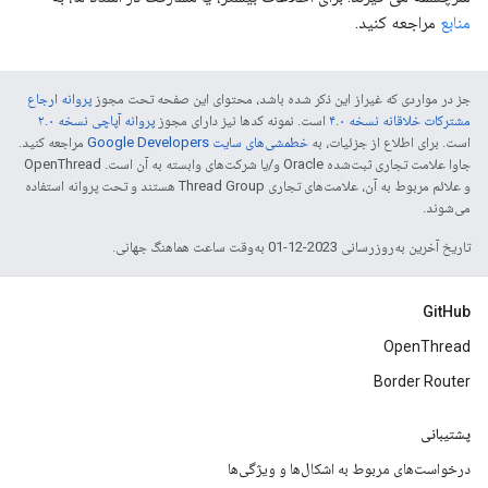
منابع
مراجعه کنید.
جز در مواردی که غیراز این ذکر شده باشد، محتوای این صفحه تحت مجوز
پروانه ارجاع
مشترکات خلاقانه نسخه ۴.۰
است. نمونه کدها نیز دارای مجوز
پروانه آپاچی نسخه ۲.۰
است. برای اطلاع از جزئیات، به
خطمشی‌های سایت Google Developers‏
مراجعه کنید.
جاوا علامت تجاری ثبت‌شده Oracle و/یا شرکت‌های وابسته به آن است. ‫OpenThread
و علائم مربوط به آن، علامت‌های تجاری Thread Group هستند و تحت پروانه استفاده
می‌شوند.
تاریخ آخرین به‌روزرسانی 2023-12-01 به‌وقت ساعت هماهنگ جهانی.
GitHub
OpenThread
Border Router
پشتیبانی
درخواست‌های مربوط به اشکال‌ها و ویژگی‌ها