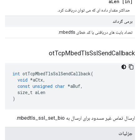
Len
[in] a
حداکثر مقدار داده ای که می توان دریافت کرد.
برمی گرداند
تعداد بایت های دریافتی یا کد خطای mbedtls.
ot
Tcp
Mbed
Tls
Ssl
Send
Callback
int
 otTcpMbedTlsSslSendCallback
(
void
*
aCtx
,
const
unsigned
char
*
aBuf
,
  size_t aLen
)
ارسال تماس غیر مسدود برای ارسال به mbedtls_ssl_set_bio.
جزئیات