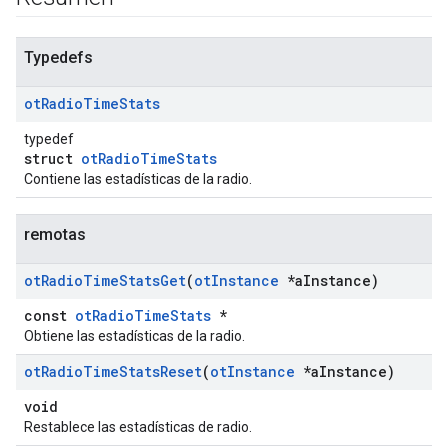
Typedefs
ot
Radio
Time
Stats
typedef
struct
otRadioTimeStats
Contiene las estadísticas de la radio.
remotas
ot
Radio
Time
Stats
Get
(
ot
Instance
*a
Instance)
const
otRadioTimeStats
*
Obtiene las estadísticas de la radio.
ot
Radio
Time
Stats
Reset
(
ot
Instance
*a
Instance)
void
Restablece las estadísticas de radio.