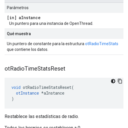
Parámetros
[in] a
Instance
Un puntero para una instancia de OpenThread.
Qué muestra
Un puntero de constante para la estructura
otRadioTimeStats
que contiene los datos.
ot
Radio
Time
Stats
Reset
void
 otRadioTimeStatsReset
(
otInstance
*
aInstance
)
Restablece las estadísticas de radio.
Todos los horarios se restablecen a 0.