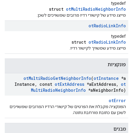
typedef
struct
otMultiRadioNeighborInfo
מייצג מידע של קישורי רדיו מרובים שמשויכים לשכן.
ot
Radio
Link
Info
typedef
struct
otRadioLinkInfo
מייצג מידע שמשויך לקישור רדיו.
פונקציות
ot
Multi
Radio
Get
Neighbor
Info
(
ot
Instance
*a
Instance
,
const
ot
Ext
Address
*a
Ext
Address
,
ot
Multi
Radio
Neighbor
Info
*a
Neighbor
Info)
otError
הפונקציה מקבלת את הפרטים של קישורי הרדיו המרובים שמשויכים
לשכן עם כתובת מורחבת נתונה.
מבנים