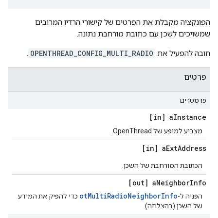
הפונקציה מקבלת את הפרטים של קישורי הרדיו המרובים
שמשויכים לשכן עם כתובת מורחבת נתונה.
חובה להפעיל את
OPENTHREAD_CONFIG_MULTI_RADIO
.
פרטים
פרמטרים
[in] a
Instance
מצביע למופע של OpenThread.
[in] a
Ext
Address
הכתובת המורחבת של השכן.
[out] a
Neighbor
Info
otMultiRadioNeighborInfo
הפניה ל-
כדי להפיק את המידע
של השכן (בהצלחה).