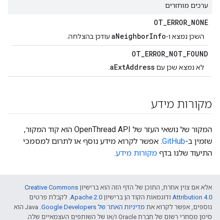
ערכים מוחזרים
OT
_
ERROR
_
NONE
aNeighborInfo
השכן נמצא ו-
עודכן בהצלחה.
OT
_
ERROR
_
NOT
_
FOUND
aExtAddress
לא נמצא שכן עם
.
מקורות מידע
המקור של נושאי העזר של OpenThread API הוא קוד המקור,
שזמין ב-
GitHub
. אפשר לקרוא מידע נוסף או לתרום למסמכי
התיעוד שלנו בדף
מקורות מידע
.
אלא אם צוין אחרת, התוכן של הדף הזה הוא ברישיון
Creative Commons
Attribution 4.0‏
ודוגמאות הקוד הן ברישיון
Apache 2.0‏
. לקבלת פרטים
נוספים, אפשר לקרוא את
מדיניות האתר של Google Developers‏
.‏ Java הוא
סימן מסחרי רשום של חברת Oracle ו/או של השותפים העצמאיים שלה.