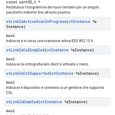
const uint32_t *
Restituisce l'istogramma dei nuovi tentativi per un singolo
pacchetto indiretto fino all'esito positivo.
ot
Link
Is
Active
Scan
In
Progress
(
ot
Instance
*a
Instance)
bool
Indica se è in corso una scansione attiva IEEE 802.15.4.
ot
Link
Is
Csl
Enabled
(
ot
Instance
*a
Instance)
bool
Indica se la crittografia lato client è attivata o meno.
ot
Link
Is
Csl
Supported
(
ot
Instance
*a
Instance)
bool
Indica se il dispositivo è connesso a un genitore che supporta
CSL.
ot
Link
Is
Enabled
(
ot
Instance
*a
Instance)
bool