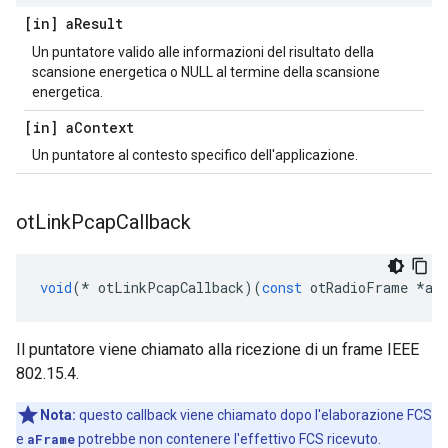
[in] a
Result
Un puntatore valido alle informazioni del risultato della
scansione energetica o NULL al termine della scansione
energetica.
[in] a
Context
Un puntatore al contesto specifico dell'applicazione.
ot
Link
Pcap
Callback
void
(*
 otLinkPcapCallback
)(
const
 otRadioFrame 
*
aF
Il puntatore viene chiamato alla ricezione di un frame IEEE
802.15.4.
Nota:
questo callback viene chiamato dopo l'elaborazione FCS
e
aFrame
potrebbe non contenere l'effettivo FCS ricevuto.