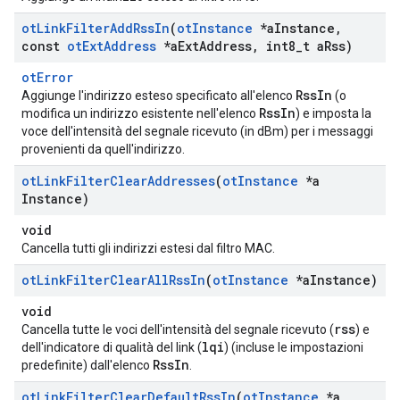
ot
Link
Filter
Add
Rss
In
(
ot
Instance
*a
Instance
,
const
ot
Ext
Address
*a
Ext
Address
,
int8
_
t a
Rss)
otError
RssIn
Aggiunge l'indirizzo esteso specificato all'elenco
(o
RssIn
modifica un indirizzo esistente nell'elenco
) e imposta la
voce dell'intensità del segnale ricevuto (in dBm) per i messaggi
provenienti da quell'indirizzo.
ot
Link
Filter
Clear
Addresses
(
ot
Instance
*a
Instance)
void
Cancella tutti gli indirizzi estesi dal filtro MAC.
ot
Link
Filter
Clear
All
Rss
In
(
ot
Instance
*a
Instance)
void
rss
Cancella tutte le voci dell'intensità del segnale ricevuto (
) e
lqi
dell'indicatore di qualità del link (
) (incluse le impostazioni
RssIn
predefinite) dall'elenco
.
ot
Link
Filter
Clear
Default
Rss
In
(
ot
Instance
*a