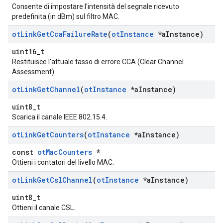
Consente di impostare l'intensità del segnale ricevuto
predefinita (in dBm) sul filtro MAC.
ot
Link
Get
Cca
Failure
Rate
(
ot
Instance
*a
Instance)
uint16_t
Restituisce l'attuale tasso di errore CCA (Clear Channel
Assessment).
ot
Link
Get
Channel
(
ot
Instance
*a
Instance)
uint8_t
Scarica il canale IEEE 802.15.4.
ot
Link
Get
Counters
(
ot
Instance
*a
Instance)
const
otMacCounters
*
Ottieni i contatori del livello MAC.
ot
Link
Get
Csl
Channel
(
ot
Instance
*a
Instance)
uint8_t
Ottieni il canale CSL.