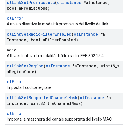
ot
Link
Set
Promiscuous
(
ot
Instance
*a
Instance
,
bool a
Promiscuous)
otError
Attiva o disattiva la modalità promiscuo del livello dei link.
ot
Link
Set
Radio
Filter
Enabled
(
ot
Instance
*a
Instance
,
bool a
Filter
Enabled)
void
Attiva/disattiva la modalità di filtro radio IEEE 802.15.4.
ot
Link
Set
Region
(
ot
Instance
*a
Instance
,
uint16
_
t
a
Region
Code)
otError
Imposta il codice regione.
ot
Link
Set
Supported
Channel
Mask
(
ot
Instance
*a
Instance
,
uint32
_
t a
Channel
Mask)
otError
Imposta la maschera del canale supportata del livello MAC.