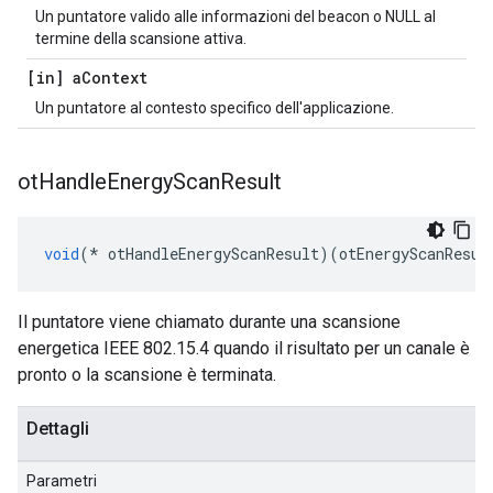
Un puntatore valido alle informazioni del beacon o NULL al
termine della scansione attiva.
[in] a
Context
Un puntatore al contesto specifico dell'applicazione.
ot
Handle
Energy
Scan
Result
void
(*
 otHandleEnergyScanResult
)(
otEnergyScanResul
Il puntatore viene chiamato durante una scansione
energetica IEEE 802.15.4 quando il risultato per un canale è
pronto o la scansione è terminata.
Dettagli
Parametri