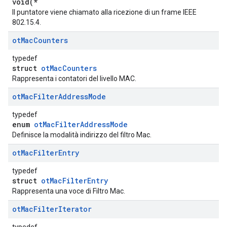
void(*
Il puntatore viene chiamato alla ricezione di un frame IEEE
802.15.4.
ot
Mac
Counters
typedef
struct
otMacCounters
Rappresenta i contatori del livello MAC.
ot
Mac
Filter
Address
Mode
typedef
enum
otMacFilterAddressMode
Definisce la modalità indirizzo del filtro Mac.
ot
Mac
Filter
Entry
typedef
struct
otMacFilterEntry
Rappresenta una voce di Filtro Mac.
ot
Mac
Filter
Iterator