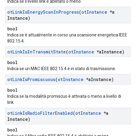
Indica se il livello link è abilitato o meno.
ot
Link
Is
Energy
Scan
In
Progress
(
ot
Instance
*a
Instance)
bool
Indica se è attualmente in corso una scansione energetica IEEE
802.15.4.
ot
Link
Is
In
Transmit
State
(
ot
Instance
*a
Instance)
bool
Indica se un MAC IEEE 802.15.4 è in stato di trasmissione.
ot
Link
Is
Promiscuous
(
ot
Instance
*a
Instance)
bool
Indica se la modalità promiscuo è attivata o meno a livello di
link.
ot
Link
Is
Radio
Filter
Enabled
(
ot
Instance
*a
Instance)
bool