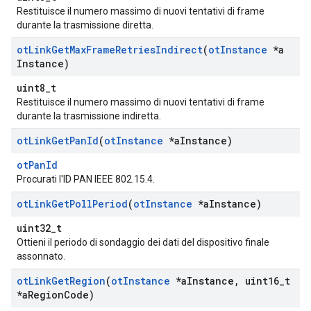
Restituisce il numero massimo di nuovi tentativi di frame
durante la trasmissione diretta.
ot
Link
Get
Max
Frame
Retries
Indirect
(
ot
Instance
*a
Instance)
uint8_t
Restituisce il numero massimo di nuovi tentativi di frame
durante la trasmissione indiretta.
ot
Link
Get
Pan
Id
(
ot
Instance
*a
Instance)
otPanId
Procurati l'ID PAN IEEE 802.15.4.
ot
Link
Get
Poll
Period
(
ot
Instance
*a
Instance)
uint32_t
Ottieni il periodo di sondaggio dei dati del dispositivo finale
assonnato.
ot
Link
Get
Region
(
ot
Instance
*a
Instance
,
uint16
_
t
*a
Region
Code)