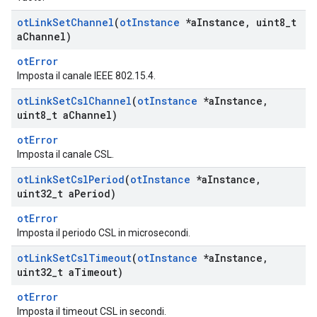
ot
Link
Set
Channel
(
ot
Instance
*a
Instance
,
uint8
_
t
a
Channel)
otError
Imposta il canale IEEE 802.15.4.
ot
Link
Set
Csl
Channel
(
ot
Instance
*a
Instance
,
uint8
_
t a
Channel)
otError
Imposta il canale CSL.
ot
Link
Set
Csl
Period
(
ot
Instance
*a
Instance
,
uint32
_
t a
Period)
otError
Imposta il periodo CSL in microsecondi.
ot
Link
Set
Csl
Timeout
(
ot
Instance
*a
Instance
,
uint32
_
t a
Timeout)
otError
Imposta il timeout CSL in secondi.