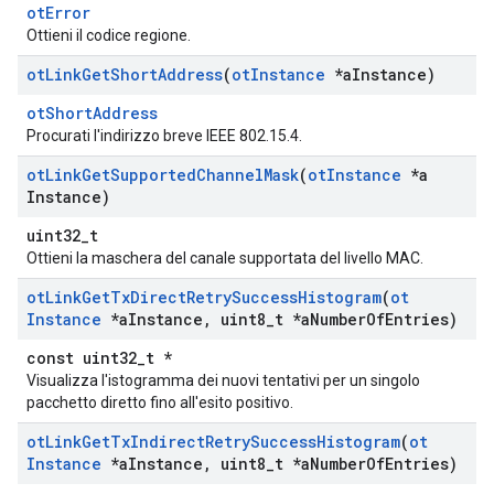
otError
Ottieni il codice regione.
ot
Link
Get
Short
Address
(
ot
Instance
*a
Instance)
otShortAddress
Procurati l'indirizzo breve IEEE 802.15.4.
ot
Link
Get
Supported
Channel
Mask
(
ot
Instance
*a
Instance)
uint32_t
Ottieni la maschera del canale supportata del livello MAC.
ot
Link
Get
Tx
Direct
Retry
Success
Histogram
(
ot
Instance
*a
Instance
,
uint8
_
t *a
Number
Of
Entries)
const uint32_t *
Visualizza l'istogramma dei nuovi tentativi per un singolo
pacchetto diretto fino all'esito positivo.
ot
Link
Get
Tx
Indirect
Retry
Success
Histogram
(
ot
Instance
*a
Instance
,
uint8
_
t *a
Number
Of
Entries)