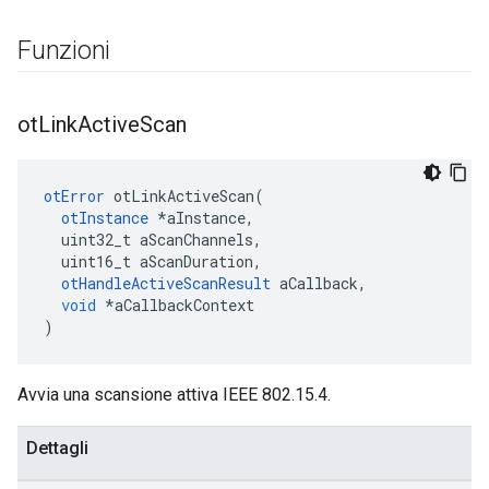
Funzioni
ot
Link
Active
Scan
otError
 otLinkActiveScan
(
otInstance
*
aInstance
,
  uint32_t aScanChannels
,
  uint16_t aScanDuration
,
otHandleActiveScanResult
 aCallback
,
void
*
aCallbackContext
)
Avvia una scansione attiva IEEE 802.15.4.
Dettagli