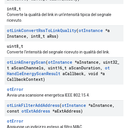
int8_t
Converte la qualità del link in un'intensità tipica del segnale
ricevuto.
ot
Link
Convert
Rss
To
Link
Quality
(
ot
Instance
*a
Instance
,
int8
_
t a
Rss)
uint8_t
Converte l'intensità del segnale ricevuto in qualità del link.
ot
Link
Energy
Scan
(
ot
Instance
*a
Instance
,
uint32
_
t a
Scan
Channels
,
uint16
_
t a
Scan
Duration
,
ot
Handle
Energy
Scan
Result
a
Callback
,
void *a
Callback
Context)
otError
Avvia una scansione energetica IEEE 802.15.4.
ot
Link
Filter
Add
Address
(
ot
Instance
*a
Instance
,
const
ot
Ext
Address
*a
Ext
Address)
otError
Aggiunge un indirizzo esteso al filtro MAC.