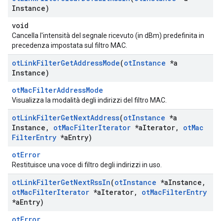
Instance)
void
Cancella l'intensità del segnale ricevuto (in dBm) predefinita in
precedenza impostata sul filtro MAC.
ot
Link
Filter
Get
Address
Mode
(
ot
Instance
*a
Instance)
otMacFilterAddressMode
Visualizza la modalità degli indirizzi del filtro MAC.
ot
Link
Filter
Get
Next
Address
(
ot
Instance
*a
Instance
,
ot
Mac
Filter
Iterator
*a
Iterator
,
ot
Mac
Filter
Entry
*a
Entry)
otError
Restituisce una voce di filtro degli indirizzi in uso.
ot
Link
Filter
Get
Next
Rss
In
(
ot
Instance
*a
Instance
,
ot
Mac
Filter
Iterator
*a
Iterator
,
ot
Mac
Filter
Entry
*a
Entry)
otError