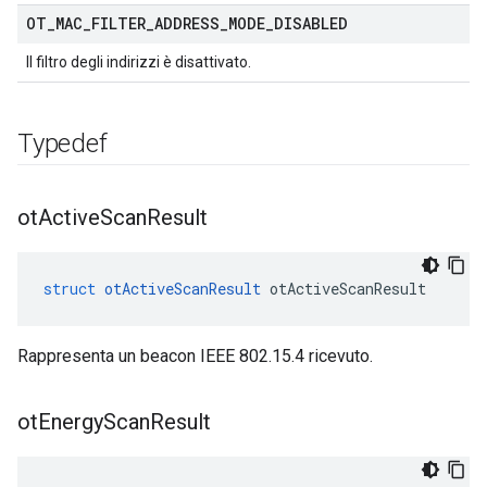
OT
_
MAC
_
FILTER
_
ADDRESS
_
MODE
_
DISABLED
Il filtro degli indirizzi è disattivato.
Typedef
ot
Active
Scan
Result
struct
otActiveScanResult
 otActiveScanResult
Rappresenta un beacon IEEE 802.15.4 ricevuto.
ot
Energy
Scan
Result