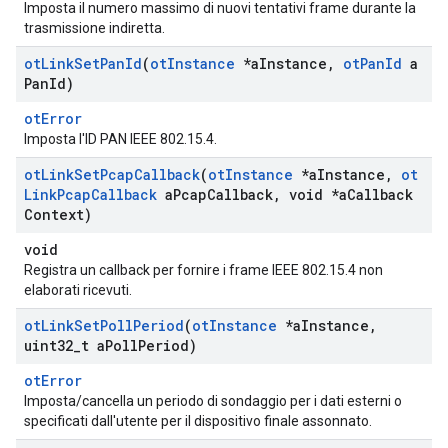
Imposta il numero massimo di nuovi tentativi frame durante la
trasmissione indiretta.
ot
Link
Set
Pan
Id
(
ot
Instance
*a
Instance
,
ot
Pan
Id
a
Pan
Id)
otError
Imposta l'ID PAN IEEE 802.15.4.
ot
Link
Set
Pcap
Callback
(
ot
Instance
*a
Instance
,
ot
Link
Pcap
Callback
a
Pcap
Callback
,
void *a
Callback
Context)
void
Registra un callback per fornire i frame IEEE 802.15.4 non
elaborati ricevuti.
ot
Link
Set
Poll
Period
(
ot
Instance
*a
Instance
,
uint32
_
t a
Poll
Period)
otError
Imposta/cancella un periodo di sondaggio per i dati esterni o
specificati dall'utente per il dispositivo finale assonnato.