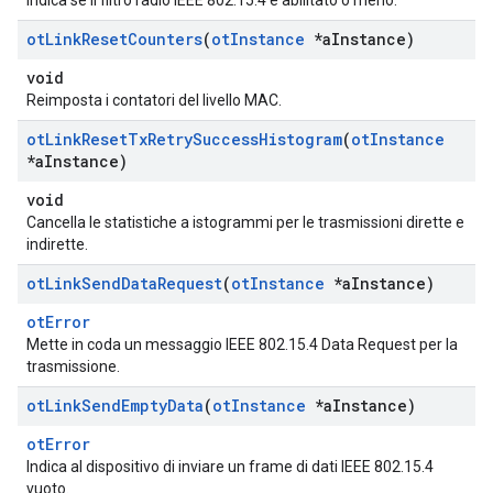
Indica se il filtro radio IEEE 802.15.4 è abilitato o meno.
ot
Link
Reset
Counters
(
ot
Instance
*a
Instance)
void
Reimposta i contatori del livello MAC.
ot
Link
Reset
Tx
Retry
Success
Histogram
(
ot
Instance
*a
Instance)
void
Cancella le statistiche a istogrammi per le trasmissioni dirette e
indirette.
ot
Link
Send
Data
Request
(
ot
Instance
*a
Instance)
otError
Mette in coda un messaggio IEEE 802.15.4 Data Request per la
trasmissione.
ot
Link
Send
Empty
Data
(
ot
Instance
*a
Instance)
otError
Indica al dispositivo di inviare un frame di dati IEEE 802.15.4
vuoto.