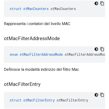
struct
otMacCounters
 otMacCounters
Rappresenta i contatori del livello MAC.
ot
Mac
Filter
Address
Mode
enum
otMacFilterAddressMode
 otMacFilterAddressMode
Definisce la modalità indirizzo del filtro Mac.
ot
Mac
Filter
Entry
struct
otMacFilterEntry
 otMacFilterEntry