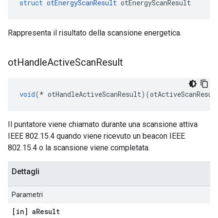
struct
otEnergyScanResult
 otEnergyScanResult
Rappresenta il risultato della scansione energetica.
ot
Handle
Active
Scan
Result
void
(*
 otHandleActiveScanResult
)(
otActiveScanResul
Il puntatore viene chiamato durante una scansione attiva
IEEE 802.15.4 quando viene ricevuto un beacon IEEE
802.15.4 o la scansione viene completata.
Dettagli
Parametri
[in] a
Result