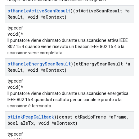
ot
Handle
Active
Scan
Result
)(ot
Active
Scan
Result *a
Result
,
void *a
Context)
typedef
void(*
Il puntatore viene chiamato durante una scansione attiva IEEE
802.15.4 quando viene ricevuto un beacon IEEE 802.15.4 o la
scansione viene completata.
ot
Handle
Energy
Scan
Result
)(ot
Energy
Scan
Result *a
Result
,
void *a
Context)
typedef
void(*
Il puntatore viene chiamato durante una scansione energetica
IEEE 802.15.4 quando il risultato per un canale è pronto o la
scansione è terminata.
ot
Link
Pcap
Callback
)(const ot
Radio
Frame *a
Frame
,
bool a
Is
Tx
,
void *a
Context)
typedef