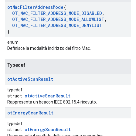
ot
Mac
Filter
Address
Mode
{
OT
_
MAC
_
FILTER
_
ADDRESS
_
MODE
_
DISABLED
,
OT
_
MAC
_
FILTER
_
ADDRESS
_
MODE
_
ALLOWLIST
,
OT
_
MAC
_
FILTER
_
ADDRESS
_
MODE
_
DENYLIST
}
enum
Definisce la modalità indirizzo del filtro Mac.
Typedef
ot
Active
Scan
Result
typedef
struct
otActiveScanResult
Rappresenta un beacon IEEE 802.15.4 ricevuto.
ot
Energy
Scan
Result
typedef
struct
otEnergyScanResult
Rappresenta il risultato della scansione energetica.