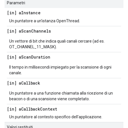
Parametri
[in] a
Instance
Un puntatore a un'istanza OpenThread.
[in] a
Scan
Channels
Un vettore di bit che indica quali canali cercare (ad es.
OT_CHANNEL_11_MASK).
[in] a
Scan
Duration
Il tempo in millisecondi impiegato per la scansione di ogni
canale.
[in] a
Callback
Un puntatore a una funzione chiamata alla ricezione di un
beacon o di una scansione viene completato.
[in] a
Callback
Context
Un puntatore al contesto specifico dell'applicazione.
Valori restituiti