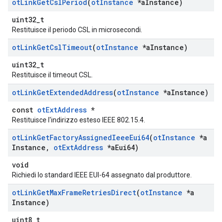
ot
Link
Get
Csl
Period
(
ot
Instance
*a
Instance)
uint32_t
Restituisce il periodo CSL in microsecondi.
ot
Link
Get
Csl
Timeout
(
ot
Instance
*a
Instance)
uint32_t
Restituisce il timeout CSL.
ot
Link
Get
Extended
Address
(
ot
Instance
*a
Instance)
const
otExtAddress
*
Restituisce l'indirizzo esteso IEEE 802.15.4.
ot
Link
Get
Factory
Assigned
Ieee
Eui64
(
ot
Instance
*a
Instance
,
ot
Ext
Address
*a
Eui64)
void
Richiedi lo standard IEEE EUI-64 assegnato dal produttore.
ot
Link
Get
Max
Frame
Retries
Direct
(
ot
Instance
*a
Instance)
uint8_t