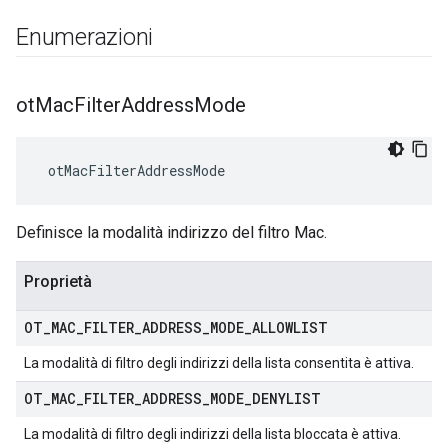
Enumerazioni
ot
Mac
Filter
Address
Mode
 otMacFilterAddressMode
Definisce la modalità indirizzo del filtro Mac.
Proprietà
OT
_
MAC
_
FILTER
_
ADDRESS
_
MODE
_
ALLOWLIST
La modalità di filtro degli indirizzi della lista consentita è attiva.
OT
_
MAC
_
FILTER
_
ADDRESS
_
MODE
_
DENYLIST
La modalità di filtro degli indirizzi della lista bloccata è attiva.