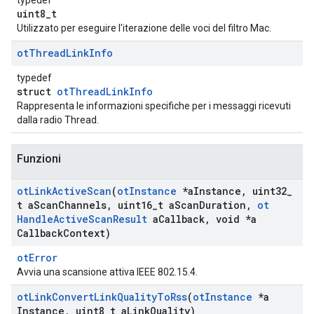
typedef
uint8_t
Utilizzato per eseguire l'iterazione delle voci del filtro Mac.
ot
Thread
Link
Info
typedef
struct
otThreadLinkInfo
Rappresenta le informazioni specifiche per i messaggi ricevuti
dalla radio Thread.
Funzioni
ot
Link
Active
Scan
(
ot
Instance
*a
Instance
,
uint32
_
t a
Scan
Channels
,
uint16
_
t a
Scan
Duration
,
ot
Handle
Active
Scan
Result
a
Callback
,
void *a
Callback
Context)
otError
Avvia una scansione attiva IEEE 802.15.4.
ot
Link
Convert
Link
Quality
To
Rss
(
ot
Instance
*a
Instance
,
uint8
_
t a
Link
Quality)