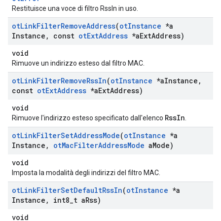
Restituisce una voce di filtro RssIn in uso.
ot
Link
Filter
Remove
Address
(
ot
Instance
*a
Instance
,
const
ot
Ext
Address
*a
Ext
Address)
void
Rimuove un indirizzo esteso dal filtro MAC.
ot
Link
Filter
Remove
Rss
In
(
ot
Instance
*a
Instance
,
const
ot
Ext
Address
*a
Ext
Address)
void
RssIn
Rimuove l'indirizzo esteso specificato dall'elenco
.
ot
Link
Filter
Set
Address
Mode
(
ot
Instance
*a
Instance
,
ot
Mac
Filter
Address
Mode
a
Mode)
void
Imposta la modalità degli indirizzi del filtro MAC.
ot
Link
Filter
Set
Default
Rss
In
(
ot
Instance
*a
Instance
,
int8
_
t a
Rss)
void