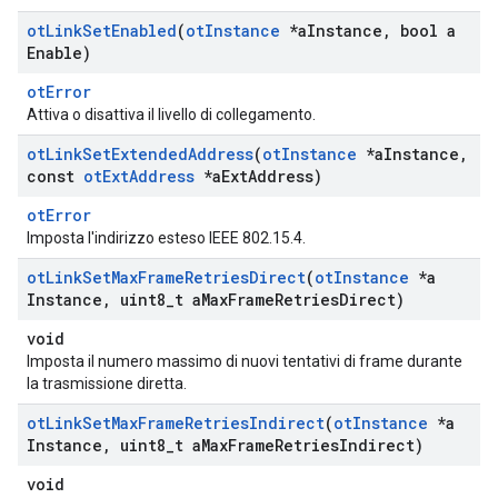
ot
Link
Set
Enabled
(
ot
Instance
*a
Instance
,
bool a
Enable)
otError
Attiva o disattiva il livello di collegamento.
ot
Link
Set
Extended
Address
(
ot
Instance
*a
Instance
,
const
ot
Ext
Address
*a
Ext
Address)
otError
Imposta l'indirizzo esteso IEEE 802.15.4.
ot
Link
Set
Max
Frame
Retries
Direct
(
ot
Instance
*a
Instance
,
uint8
_
t a
Max
Frame
Retries
Direct)
void
Imposta il numero massimo di nuovi tentativi di frame durante
la trasmissione diretta.
ot
Link
Set
Max
Frame
Retries
Indirect
(
ot
Instance
*a
Instance
,
uint8
_
t a
Max
Frame
Retries
Indirect)
void