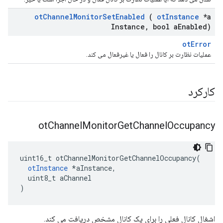
ot
Channel
Monitor
Set
Enabled
(
ot
Instance
*a
Instance
,
bool a
Enabled)
otError
عملیات نظارت بر کانال را فعال یا غیرفعال می کند.
کارکرد
ot
Channel
Monitor
Get
Channel
Occupancy
uint16_t otChannelMonitorGetChannelOccupancy
(
otInstance
*
aInstance
,
  uint8_t aChannel
)
اشغال کانال فعلی را برای یک کانال مشخص دریافت می کند.