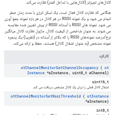
کانال‌های تمیزتر (کانال‌هایی با تداخل کمتر) نظارت می‌کند.
هنگامی که نظارت کانال فعال است، یک اسکن انرژی با مدت زمان صفر
انجام می شود و یک نمونه RSSI در هر کانال در هر بازه نمونه جمع آوری
می شود. نمونه های RSSI با آستانه RSSI از پیش تعیین شده مقایسه
می شوند. به عنوان شاخصی از کیفیت کانال، ماژول نظارت کانال میانگین
نرخ/درصد نمونه‌های RSSI را که بالاتر از آستانه در (تقریبا) یک پنجره
نمونه مشخص (به عنوان اشغال کانال) هستند، حفظ و ارائه می‌کند.
کارکرد
ot
Channel
Monitor
Get
Channel
Occupancy
(
ot
Instance
*a
Instance
,
uint8
_
t a
Channel)
uint16_t
اشغال کانال فعلی را برای یک کانال مشخص دریافت می کند.
ot
Channel
Monitor
Get
Rssi
Threshold
(
ot
Instance
*a
Instance)
int8_t