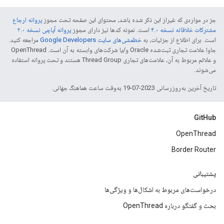
جز در مواردی که غیراز این ذکر شده باشد، محتوای این صفحه تحت مجوز
پروانه ارجاع
مشترکات خلاقانه نسخه ۴.۰
است. نمونه کدها نیز دارای مجوز
پروانه آپاچی نسخه ۲.۰
است. برای اطلاع از جزئیات، به
خطمشی‌های سایت Google Developers‏
مراجعه کنید.
جاوا علامت تجاری ثبت‌شده Oracle و/یا شرکت‌های وابسته به آن است. ‫OpenThread
و علائم مربوط به آن، علامت‌های تجاری Thread Group هستند و تحت پروانه استفاده
می‌شوند.
تاریخ آخرین به‌روزرسانی 2023-07-19 به‌وقت ساعت هماهنگ جهانی.
GitHub
OpenThread
Border Router
پشتیبانی
درخواست‌های مربوط به اشکال‌ها و ویژگی‌ها
بحث و گفتگو درباره OpenThread