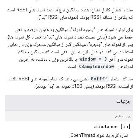
مقدار اشغال کانال نشان‌دهنده میانگین نرخ/درصد نمونه‌های RSSI است
که بالاتر از آستانه RSSI بودند (نمونه‌های RSSI "بد").
برای اولین نمونه های "پنجره نمونه"، میانگین به عنوان درصد واقعی
حفظ می شود (یعنی نسبت تعداد نمونه های "بد" به تعداد کل نمونه ها).
پس از نمونه های "پنجره"، میانگین گیر از میانگین متحرک وزن دار نمایی
استفاده می کند. در عمل، این به این معنی است که میانگین حداکثر
نمونه‌های آخر
3 * window
با بالاترین وزن داده‌شده به آخرین
نمونه‌های
kSampleWindow
است.
حداکثر مقدار
0xffff
نشان می دهد که تمام نمونه های RSSI بالاتر
از آستانه RSSI بودند (یعنی 100٪ نمونه ها "بد" بودند).
جزئیات
مولفه های
Instance
[in] a
اشاره گر به یک نمونه OpenThread.