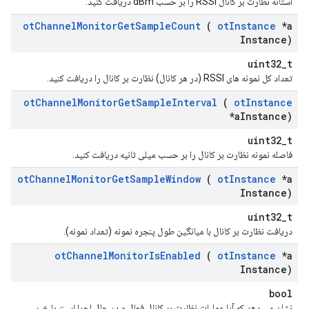
آستانه نظارت بر کانال RSSI را بر حسب dBm دریافت کنید.
ot
Channel
Monitor
Get
Sample
Count
(
ot
Instance
*a
Instance)
uint32_t
تعداد کل نمونه های RSSI (در هر کانال) نظارت بر کانال را دریافت کنید.
ot
Channel
Monitor
Get
Sample
Interval
(
ot
Instance
*a
Instance)
uint32_t
فاصله نمونه نظارت بر کانال را بر حسب میلی ثانیه دریافت کنید.
ot
Channel
Monitor
Get
Sample
Window
(
ot
Instance
*a
Instance)
uint32_t
دریافت نظارت بر کانال با میانگین طول پنجره نمونه (تعداد نمونه).
ot
Channel
Monitor
Is
Enabled
(
ot
Instance
*a
Instance)
bool
نشان می دهد که آیا عملیات نظارت بر کانال فعال و در حال اجرا است یا خیر.