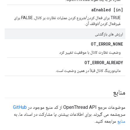
Enabled
[in] a
TRUE برای فعال کردن/شروع کردن عملیات نظارت بر کانال، FALSE برای
غیرفعال کردن/توقف آن.
ارزش های بازگشتی
OT
_
ERROR
_
NONE
وضعیت نظارت کانال با موفقیت تغییر کرد
OT
_
ERROR
_
ALREADY
مانیتورینگ کانال قبلاً در همین وضعیت است.
منابع
موضوعات مرجع OpenThread API از کد منبع موجود در
GitHub
سرچشمه می گیرند. برای اطلاعات بیشتر، یا مشارکت در اسناد ما، به
منابع
مراجعه کنید.