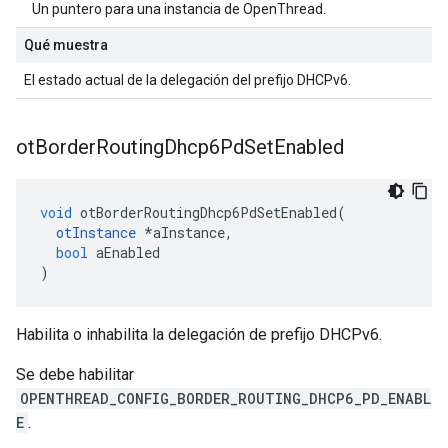
Un puntero para una instancia de OpenThread.
Qué muestra
El estado actual de la delegación del prefijo DHCPv6.
ot
Border
Routing
Dhcp6Pd
Set
Enabled
void
 otBorderRoutingDhcp6PdSetEnabled
(
otInstance
*
aInstance
,
bool
 aEnabled
)
Habilita o inhabilita la delegación de prefijo DHCPv6.
Se debe habilitar
OPENTHREAD_CONFIG_BORDER_ROUTING_DHCP6_PD_ENABL
E
.