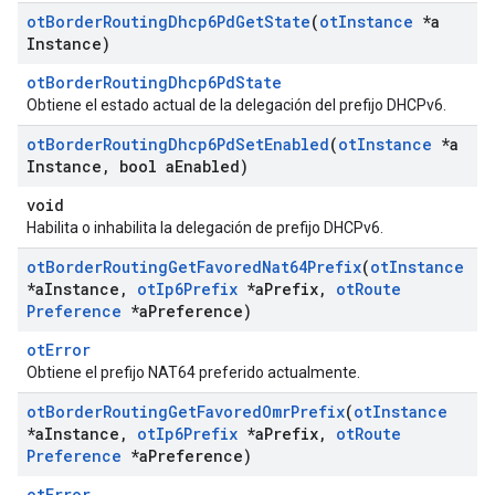
ot
Border
Routing
Dhcp6Pd
Get
State
(
ot
Instance
*a
Instance)
otBorderRoutingDhcp6PdState
Obtiene el estado actual de la delegación del prefijo DHCPv6.
ot
Border
Routing
Dhcp6Pd
Set
Enabled
(
ot
Instance
*a
Instance
,
bool a
Enabled)
void
Habilita o inhabilita la delegación de prefijo DHCPv6.
ot
Border
Routing
Get
Favored
Nat64Prefix
(
ot
Instance
*a
Instance
,
ot
Ip6Prefix
*a
Prefix
,
ot
Route
Preference
*a
Preference)
otError
Obtiene el prefijo NAT64 preferido actualmente.
ot
Border
Routing
Get
Favored
Omr
Prefix
(
ot
Instance
*a
Instance
,
ot
Ip6Prefix
*a
Prefix
,
ot
Route
Preference
*a
Preference)
otError