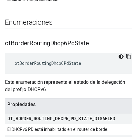
Enumeraciones
ot
Border
Routing
Dhcp6Pd
State
 otBorderRoutingDhcp6PdState
Esta enumeración representa el estado de la delegación
del prefijo DHCPv6.
Propiedades
OT
_
BORDER
_
ROUTING
_
DHCP6
_
PD
_
STATE
_
DISABLED
El DHCPv6 PD está inhabilitado en el router de borde.