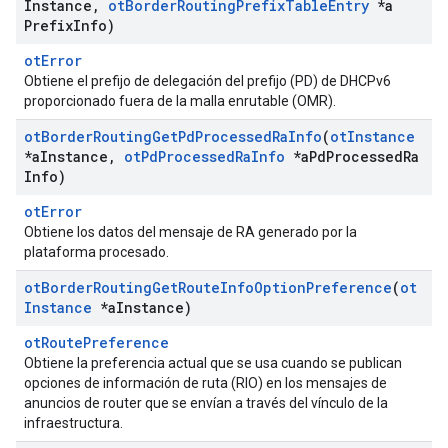
Instance
,
ot
Border
Routing
Prefix
Table
Entry
*a
Prefix
Info)
otError
Obtiene el prefijo de delegación del prefijo (PD) de DHCPv6
proporcionado fuera de la malla enrutable (OMR).
ot
Border
Routing
Get
Pd
Processed
Ra
Info
(
ot
Instance
*a
Instance
,
ot
Pd
Processed
Ra
Info
*a
Pd
Processed
Ra
Info)
otError
Obtiene los datos del mensaje de RA generado por la
plataforma procesado.
ot
Border
Routing
Get
Route
Info
Option
Preference
(
ot
Instance
*a
Instance)
otRoutePreference
Obtiene la preferencia actual que se usa cuando se publican
opciones de información de ruta (RIO) en los mensajes de
anuncios de router que se envían a través del vínculo de la
infraestructura.