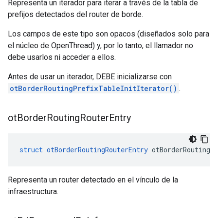
Representa un iterador para iterar a través de la tabla de
prefijos detectados del router de borde.
Los campos de este tipo son opacos (diseñados solo para
el núcleo de OpenThread) y, por lo tanto, el llamador no
debe usarlos ni acceder a ellos.
Antes de usar un iterador, DEBE inicializarse con
otBorderRoutingPrefixTableInitIterator()
.
ot
Border
Routing
Router
Entry
struct
otBorderRoutingRouterEntry
 otBorderRoutingRo
Representa un router detectado en el vínculo de la
infraestructura.