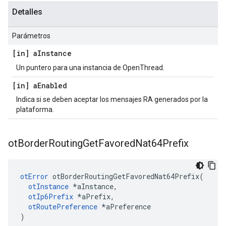
Detalles
Parámetros
[in] a
Instance
Un puntero para una instancia de OpenThread.
[in] a
Enabled
Indica si se deben aceptar los mensajes RA generados por la
plataforma.
ot
Border
Routing
Get
Favored
Nat64Prefix
otError
 otBorderRoutingGetFavoredNat64Prefix
(
otInstance
*
aInstance
,
otIp6Prefix
*
aPrefix
,
otRoutePreference
*
aPreference
)