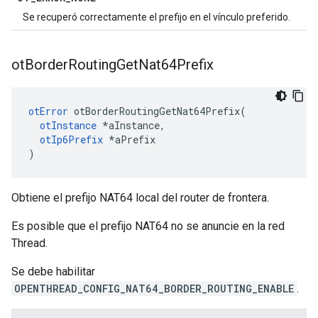
Se recuperó correctamente el prefijo en el vínculo preferido.
ot
Border
Routing
Get
Nat64Prefix
otError
 otBorderRoutingGetNat64Prefix
(
otInstance
*
aInstance
,
otIp6Prefix
*
aPrefix
)
Obtiene el prefijo NAT64 local del router de frontera.
Es posible que el prefijo NAT64 no se anuncie en la red
Thread.
Se debe habilitar
OPENTHREAD_CONFIG_NAT64_BORDER_ROUTING_ENABLE
.