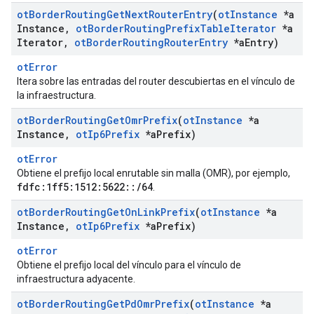
ot
Border
Routing
Get
Next
Router
Entry
(
ot
Instance
*a
Instance
,
ot
Border
Routing
Prefix
Table
Iterator
*a
Iterator
,
ot
Border
Routing
Router
Entry
*a
Entry)
otError
Itera sobre las entradas del router descubiertas en el vínculo de
la infraestructura.
ot
Border
Routing
Get
Omr
Prefix
(
ot
Instance
*a
Instance
,
ot
Ip6Prefix
*a
Prefix)
otError
Obtiene el prefijo local enrutable sin malla (OMR), por ejemplo,
fdfc:1ff5:1512:5622::/64
.
ot
Border
Routing
Get
On
Link
Prefix
(
ot
Instance
*a
Instance
,
ot
Ip6Prefix
*a
Prefix)
otError
Obtiene el prefijo local del vínculo para el vínculo de
infraestructura adyacente.
ot
Border
Routing
Get
Pd
Omr
Prefix
(
ot
Instance
*a