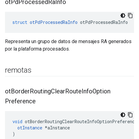
ot
Pd
Processed
Ra
Info
struct
otPdProcessedRaInfo
 otPdProcessedRaInfo
Representa un grupo de datos de mensajes RA generados
por la plataforma procesados.
remotas
ot
Border
Routing
Clear
Route
Info
Option
Preference
void
 otBorderRoutingClearRouteInfoOptionPreference
otInstance
*
aInstance
)