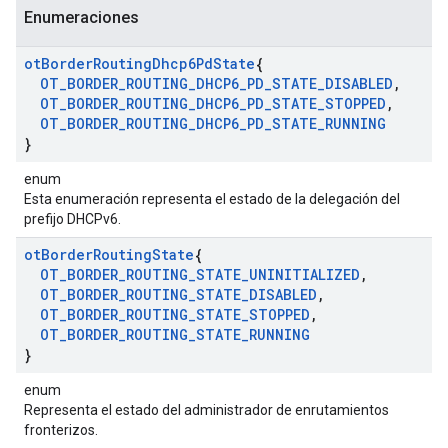
Enumeraciones
ot
Border
Routing
Dhcp6Pd
State
{
OT
_
BORDER
_
ROUTING
_
DHCP6
_
PD
_
STATE
_
DISABLED
,
OT
_
BORDER
_
ROUTING
_
DHCP6
_
PD
_
STATE
_
STOPPED
,
OT
_
BORDER
_
ROUTING
_
DHCP6
_
PD
_
STATE
_
RUNNING
}
enum
Esta enumeración representa el estado de la delegación del
prefijo DHCPv6.
ot
Border
Routing
State
{
OT
_
BORDER
_
ROUTING
_
STATE
_
UNINITIALIZED
,
OT
_
BORDER
_
ROUTING
_
STATE
_
DISABLED
,
OT
_
BORDER
_
ROUTING
_
STATE
_
STOPPED
,
OT
_
BORDER
_
ROUTING
_
STATE
_
RUNNING
}
enum
Representa el estado del administrador de enrutamientos
fronterizos.