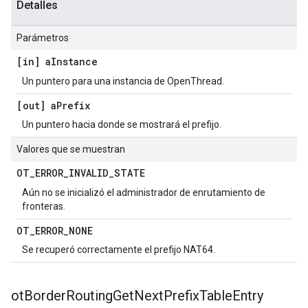
Detalles
Parámetros
[in] a
Instance
Un puntero para una instancia de OpenThread.
[out] a
Prefix
Un puntero hacia donde se mostrará el prefijo.
Valores que se muestran
OT
_
ERROR
_
INVALID
_
STATE
Aún no se inicializó el administrador de enrutamiento de
fronteras.
OT
_
ERROR
_
NONE
Se recuperó correctamente el prefijo NAT64.
ot
Border
Routing
Get
Next
Prefix
Table
Entry