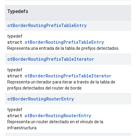
Typedefs
ot
Border
Routing
Prefix
Table
Entry
typedef
struct
otBorderRoutingPrefixTableEntry
Representa una entrada de la tabla de prefijos detectados.
ot
Border
Routing
Prefix
Table
Iterator
typedef
struct
otBorderRoutingPrefixTableIterator
Representa un iterador para iterar a través de la tabla de
prefijos detectados del router de borde.
ot
Border
Routing
Router
Entry
typedef
struct
otBorderRoutingRouterEntry
Representa un router detectado en el vínculo de la
infraestructura.