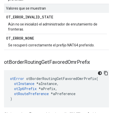
Valores que se muestran
OT
_
ERROR
_
INVALID
_
STATE
Aún no se inicializó el administrador de enrutamiento de
fronteras.
OT
_
ERROR
_
NONE
Se recuperó correctamente el prefijo NAT64 preferido.
ot
Border
Routing
Get
Favored
Omr
Prefix
otError
 otBorderRoutingGetFavoredOmrPrefix
(
otInstance
*
aInstance
,
otIp6Prefix
*
aPrefix
,
otRoutePreference
*
aPreference
)