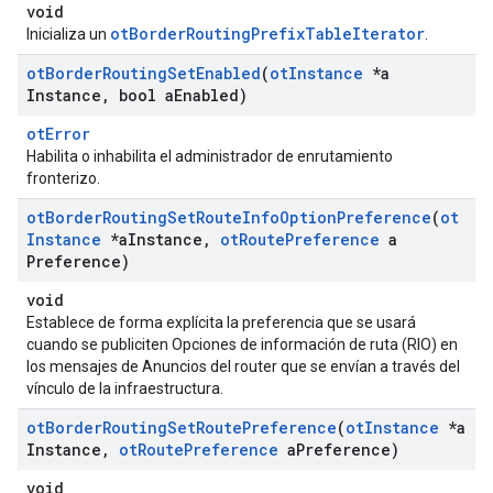
void
otBorderRoutingPrefixTableIterator
Inicializa un
.
ot
Border
Routing
Set
Enabled
(
ot
Instance
*a
Instance
,
bool a
Enabled)
otError
Habilita o inhabilita el administrador de enrutamiento
fronterizo.
ot
Border
Routing
Set
Route
Info
Option
Preference
(
ot
Instance
*a
Instance
,
ot
Route
Preference
a
Preference)
void
Establece de forma explícita la preferencia que se usará
cuando se publiciten Opciones de información de ruta (RIO) en
los mensajes de Anuncios del router que se envían a través del
vínculo de la infraestructura.
ot
Border
Routing
Set
Route
Preference
(
ot
Instance
*a
Instance
,
ot
Route
Preference
a
Preference)
void