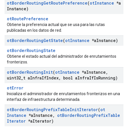
ot
Border
Routing
Get
Route
Preference
(
ot
Instance
*a
Instance)
otRoutePreference
Obtiene la preferencia actual que se usa para las rutas
publicadas en los datos de red.
ot
Border
Routing
Get
State
(
ot
Instance
*a
Instance)
otBorderRoutingState
Obtiene el estado actual del administrador de enrutamientos
fronterizos.
ot
Border
Routing
Init
(
ot
Instance
*a
Instance
,
uint32
_
t a
Infra
If
Index
,
bool a
Infra
If
Is
Running)
otError
Inicializa el administrador de enrutamientos fronterizos en una
interfaz de infraestructura determinada.
ot
Border
Routing
Prefix
Table
Init
Iterator
(
ot
Instance
*a
Instance
,
ot
Border
Routing
Prefix
Table
Iterator
*a
Iterator)