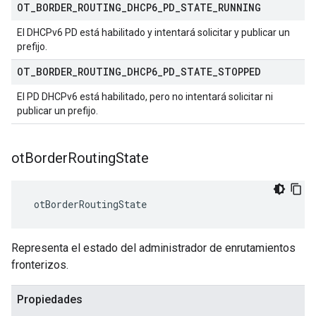
OT
_
BORDER
_
ROUTING
_
DHCP6
_
PD
_
STATE
_
RUNNING
El DHCPv6 PD está habilitado y intentará solicitar y publicar un
prefijo.
OT
_
BORDER
_
ROUTING
_
DHCP6
_
PD
_
STATE
_
STOPPED
El PD DHCPv6 está habilitado, pero no intentará solicitar ni
publicar un prefijo.
ot
Border
Routing
State
 otBorderRoutingState
Representa el estado del administrador de enrutamientos
fronterizos.
Propiedades