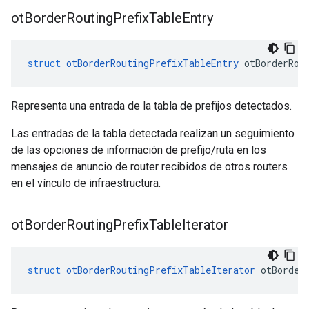
ot
Border
Routing
Prefix
Table
Entry
struct
otBorderRoutingPrefixTableEntry
 otBorderRou
Representa una entrada de la tabla de prefijos detectados.
Las entradas de la tabla detectada realizan un seguimiento
de las opciones de información de prefijo/ruta en los
mensajes de anuncio de router recibidos de otros routers
en el vínculo de infraestructura.
ot
Border
Routing
Prefix
Table
Iterator
struct
otBorderRoutingPrefixTableIterator
 otBorder