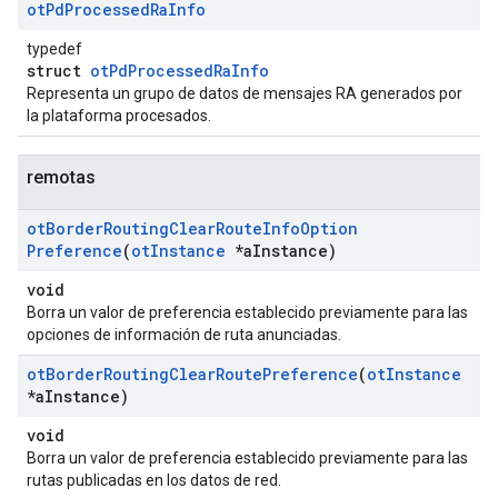
ot
Pd
Processed
Ra
Info
typedef
struct
otPdProcessedRaInfo
Representa un grupo de datos de mensajes RA generados por
la plataforma procesados.
remotas
ot
Border
Routing
Clear
Route
Info
Option
Preference
(
ot
Instance
*a
Instance)
void
Borra un valor de preferencia establecido previamente para las
opciones de información de ruta anunciadas.
ot
Border
Routing
Clear
Route
Preference
(
ot
Instance
*a
Instance)
void
Borra un valor de preferencia establecido previamente para las
rutas publicadas en los datos de red.