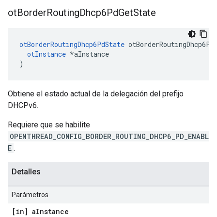
ot
Border
Routing
Dhcp6Pd
Get
State
otBorderRoutingDhcp6PdState
 otBorderRoutingDhcp6Pd
otInstance
*
aInstance
)
Obtiene el estado actual de la delegación del prefijo
DHCPv6.
Requiere que se habilite
OPENTHREAD_CONFIG_BORDER_ROUTING_DHCP6_PD_ENABL
E
.
Detalles
Parámetros
[in] a
Instance