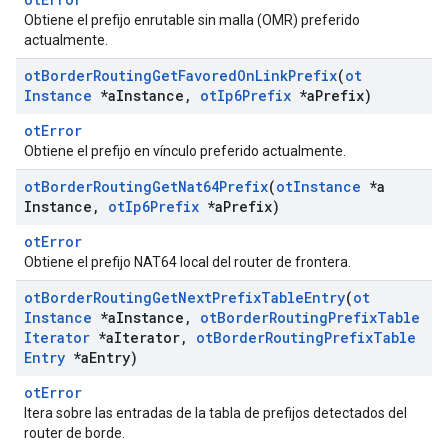
Obtiene el prefijo enrutable sin malla (OMR) preferido
actualmente.
ot
Border
Routing
Get
Favored
On
Link
Prefix
(
ot
Instance
*a
Instance
,
ot
Ip6Prefix
*a
Prefix)
otError
Obtiene el prefijo en vínculo preferido actualmente.
ot
Border
Routing
Get
Nat64Prefix
(
ot
Instance
*a
Instance
,
ot
Ip6Prefix
*a
Prefix)
otError
Obtiene el prefijo NAT64 local del router de frontera.
ot
Border
Routing
Get
Next
Prefix
Table
Entry
(
ot
Instance
*a
Instance
,
ot
Border
Routing
Prefix
Table
Iterator
*a
Iterator
,
ot
Border
Routing
Prefix
Table
Entry
*a
Entry)
otError
Itera sobre las entradas de la tabla de prefijos detectados del
router de borde.