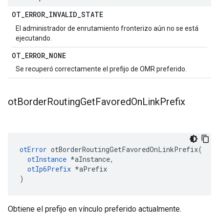
OT
_
ERROR
_
INVALID
_
STATE
El administrador de enrutamiento fronterizo aún no se está
ejecutando.
OT
_
ERROR
_
NONE
Se recuperó correctamente el prefijo de OMR preferido.
ot
Border
Routing
Get
Favored
On
Link
Prefix
otError
 otBorderRoutingGetFavoredOnLinkPrefix
(
otInstance
*
aInstance
,
otIp6Prefix
*
aPrefix
)
Obtiene el prefijo en vínculo preferido actualmente.