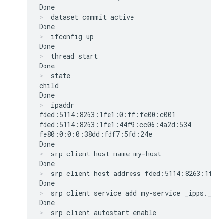
dataset commit active
ifconfig up
thread start
state
child

ipaddr
fded:5114:8263:1fe1:0:ff:fe00:c001

fded:5114:8263:1fe1:44f9:cc06:4a2d:534

fe80:0:0:0:38dd:fdf7:5fd:24e

srp client host name my-host
srp client host address fded:5114:8263:1fe
srp client service add my-service _ipps._t
srp client autostart enable