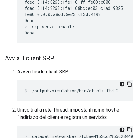
fded:5114:8263:1fe1:0:ff:fe00:c000

fded:5114:8263:1fe1:68bc:ec03:c1ad:9325

fe80:0:0:0:a8cd:6e23:df3d:4193

srp server enable
Avvia il client SRP
Avvia il nodo client SRP:
./output/simulation/bin/ot-cli-ftd 2
Unisciti alla rete Thread, imposta il nome host e
l'indirizzo del client e registra un servizio:
dataset networkkey 7fcbae4153cc2955c28440c1