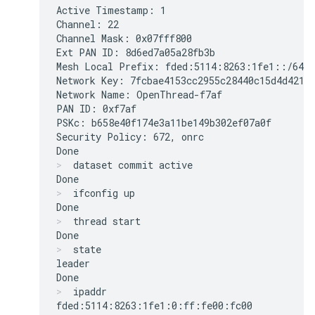
Active Timestamp: 1

Channel: 22

Channel Mask: 0x07fff800

Ext PAN ID: 8d6ed7a05a28fb3b

Mesh Local Prefix: fded:5114:8263:1fe1::/64

Network Key: 7fcbae4153cc2955c28440c15d4d4219

Network Name: OpenThread-f7af

PAN ID: 0xf7af

PSKc: b658e40f174e3a11be149b302ef07a0f

Security Policy: 672, onrc

dataset commit active
ifconfig up
thread start
state
leader

ipaddr
fded:5114:8263:1fe1:0:ff:fe00:fc00
