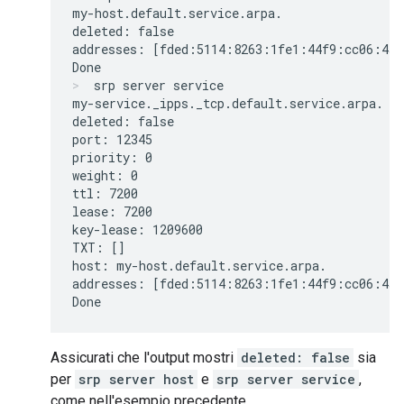
my-host.default.service.arpa.

deleted: false 

addresses: [fded:5114:8263:1fe1:44f9:cc06:4a2d
srp server service
my-service._ipps._tcp.default.service.arpa.

deleted: false

port: 12345

priority: 0

weight: 0

ttl: 7200

lease: 7200

key-lease: 1209600

TXT: []

host: my-host.default.service.arpa.

addresses: [fded:5114:8263:1fe1:44f9:cc06:4a2d
Assicurati che l'output mostri
deleted: false
sia
per
srp server host
e
srp server service
,
come nell'esempio precedente.