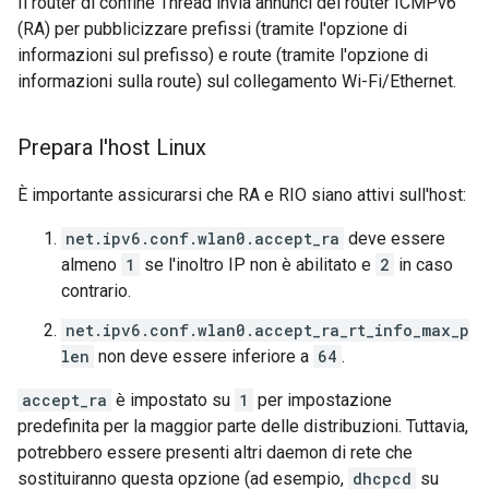
Il router di confine Thread invia annunci del router ICMPv6
(RA) per pubblicizzare prefissi (tramite l'opzione di
informazioni sul prefisso) e route (tramite l'opzione di
informazioni sulla route) sul collegamento Wi-Fi/Ethernet.
Prepara l'host Linux
È importante assicurarsi che RA e RIO siano attivi sull'host:
net.ipv6.conf.wlan0.accept_ra
deve essere
almeno
1
se l'inoltro IP non è abilitato e
2
in caso
contrario.
net.ipv6.conf.wlan0.accept_ra_rt_info_max_p
len
non deve essere inferiore a
64
.
accept_ra
è impostato su
1
per impostazione
predefinita per la maggior parte delle distribuzioni. Tuttavia,
potrebbero essere presenti altri daemon di rete che
sostituiranno questa opzione (ad esempio,
dhcpcd
su