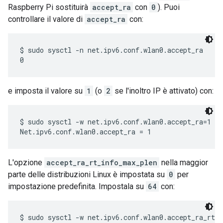
Raspberry Pi sostituirà
accept_ra
con
0
). Puoi
controllare il valore di
accept_ra
con:
$ sudo sysctl -n net.ipv6.conf.wlan0.accept_ra

e imposta il valore su
1
(o
2
se l'inoltro IP è attivato) con:
$ sudo sysctl -w net.ipv6.conf.wlan0.accept_ra=1

L'opzione
accept_ra_rt_info_max_plen
nella maggior
parte delle distribuzioni Linux è impostata su
0
per
impostazione predefinita. Impostala su
64
con:
$ sudo sysctl -w net.ipv6.conf.wlan0.accept_ra_rt_i