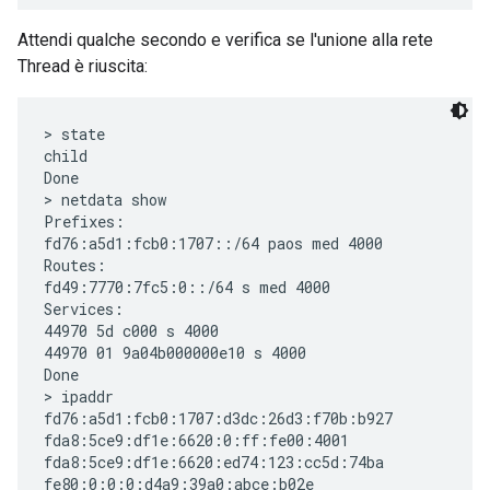
Attendi qualche secondo e verifica se l'unione alla rete
Thread è riuscita:
> state

child

Done

> netdata show

Prefixes:

fd76:a5d1:fcb0:1707::/64 paos med 4000

Routes:

fd49:7770:7fc5:0::/64 s med 4000

Services:

44970 5d c000 s 4000

44970 01 9a04b000000e10 s 4000

Done

> ipaddr

fd76:a5d1:fcb0:1707:d3dc:26d3:f70b:b927

fda8:5ce9:df1e:6620:0:ff:fe00:4001

fda8:5ce9:df1e:6620:ed74:123:cc5d:74ba

fe80:0:0:0:d4a9:39a0:abce:b02e
