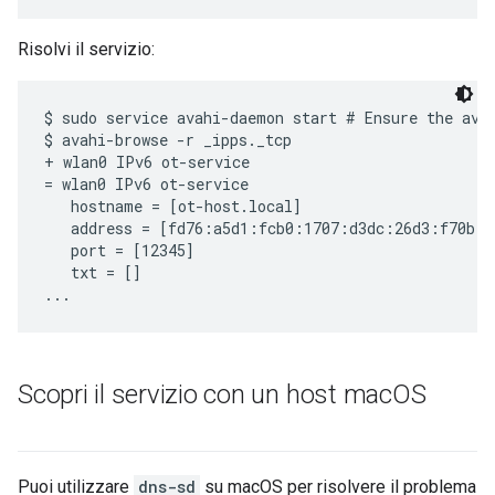
Risolvi il servizio:
$ sudo service avahi-daemon start # Ensure the avah
$ avahi-browse -r _ipps._tcp

+ wlan0 IPv6 ot-service                            
= wlan0 IPv6 ot-service                            
   hostname = [ot-host.local]

   address = [fd76:a5d1:fcb0:1707:d3dc:26d3:f70b:b9
   port = [12345]

   txt = []

Scopri il servizio con un host mac
OS
Puoi utilizzare
dns-sd
su macOS per risolvere il problema