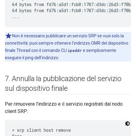
64 bytes from fd76:a5d1:fcb0:1707:d3dc:26d3:f70b:b
64 bytes from fd76:a5d1:fcb0:1707:d3dc:26d3:f70b:b
Non è necessario pubblicare un servizio SRP se vuoi solo la
connettività: puoi sempre ottenere l'indirizzo OMR del dispositivo
finale Thread con il comando CLI
ipaddr
e semplicemente
eseguire il ping dell'indirizzo.
7
.
Annulla la pubblicazione del servizio
sul dispositivo finale
Per rimuovere l'indirizzo e il servizio registrati dal nodo
client SRP:
> srp client host remove
