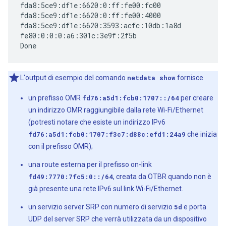
fda8:5ce9:df1e:6620:0:ff:fe00:fc00

fda8:5ce9:df1e:6620:0:ff:fe00:4000

fda8:5ce9:df1e:6620:3593:acfc:10db:1a8d

fe80:0:0:0:a6:301c:3e9f:2f5b

L'output di esempio del comando
netdata show
fornisce
un prefisso OMR
fd76:a5d1:fcb0:1707::/64
per creare
un indirizzo OMR raggiungibile dalla rete Wi-Fi/Ethernet
(potresti notare che esiste un indirizzo IPv6
fd76:a5d1:fcb0:1707:f3c7:d88c:efd1:24a9
che inizia
con il prefisso OMR);
una route esterna per il prefisso on-link
fd49:7770:7fc5:0::/64
, creata da OTBR quando non è
già presente una rete IPv6 sul link Wi-Fi/Ethernet.
un servizio server SRP con numero di servizio
5d
e porta
UDP del server SRP che verrà utilizzata da un dispositivo