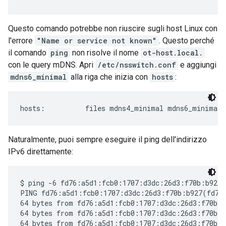
Questo comando potrebbe non riuscire sugli host Linux con
l'errore
"Name or service not known"
. Questo perché
il comando
ping
non risolve il nome
ot-host.local.
con le query mDNS. Apri
/etc/nsswitch.conf
e aggiungi
mdns6_minimal
alla riga che inizia con
hosts
:
Naturalmente, puoi sempre eseguire il ping dell'indirizzo
IPv6 direttamente:
$ ping -6 fd76:a5d1:fcb0:1707:d3dc:26d3:f70b:b927

PING fd76:a5d1:fcb0:1707:d3dc:26d3:f70b:b927(fd76:
64 bytes from fd76:a5d1:fcb0:1707:d3dc:26d3:f70b:b
64 bytes from fd76:a5d1:fcb0:1707:d3dc:26d3:f70b:b
64 bytes from fd76:a5d1:fcb0:1707:d3dc:26d3:f70b:b