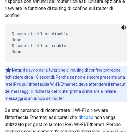
risponda con annunci del router richiesti. Un'altra opzione è
riavviare la funzione di routing di confine sul router di
confine:
$ sudo ot-ctl br disable

Done

$ sudo ot-ctl br enable

Nota:
il riavvio della funzione di routing di confine potrebbe
richiedere circa 10 secondi. Perché se non è ancora presente una
rete IPv6 sull'interfaccia Wi-Fi/Ethernet, deve attendere il timeout
dei messaggi di richiesta del router prima di iniziare a inviare
messaggi di annuncio del router.
Se stai cercando di riconnettere il Wi-Fi o riavviare
l'interfaccia Ethernet, assicurati che
dhcpcd
non venga
utilizzato per gestire la rete IPv6 Wi-Fi/Ethernet. Perché
dhcpcd esegue sempre l'override dell'opzione
accept_ra