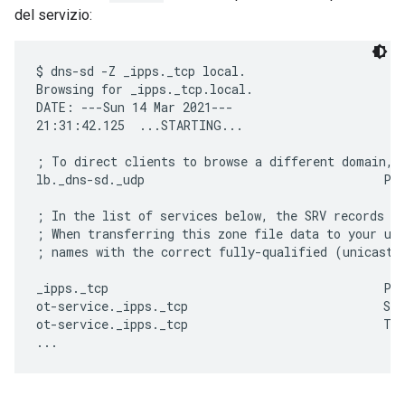
del servizio:
$ dns-sd -Z _ipps._tcp local.

Browsing for _ipps._tcp.local.

DATE: ---Sun 14 Mar 2021---

21:31:42.125  ...STARTING...

; To direct clients to browse a different domain, s
lb._dns-sd._udp                                 PTR
; In the list of services below, the SRV records wi
; When transferring this zone file data to your uni
; names with the correct fully-qualified (unicast) 
_ipps._tcp                                      PTR
ot-service._ipps._tcp                           SRV
ot-service._ipps._tcp                           TXT