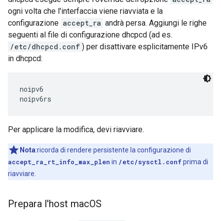
ogni volta che l'interfaccia viene riavviata e la
configurazione
accept_ra
andrà persa. Aggiungi le righe
seguenti al file di configurazione dhcpcd (ad es.
/etc/dhcpcd.conf
) per disattivare esplicitamente IPv6
in dhcpcd:
noipv6

Per applicare la modifica, devi riavviare.
Nota
:ricorda di rendere persistente la configurazione di
accept_ra_rt_info_max_plen
in
/etc/sysctl.conf
prima di
riavviare.
Prepara l'host mac
OS