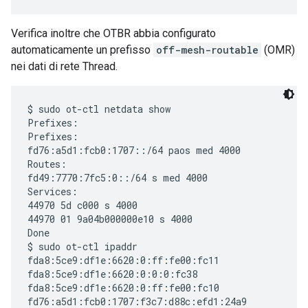
Verifica inoltre che OTBR abbia configurato
automaticamente un prefisso
off-mesh-routable
(OMR)
nei dati di rete Thread.
$ sudo ot-ctl netdata show

Prefixes:

Prefixes:

fd76:a5d1:fcb0:1707::/64 paos med 4000

Routes:

fd49:7770:7fc5:0::/64 s med 4000

Services:

44970 5d c000 s 4000

44970 01 9a04b000000e10 s 4000

Done

$ sudo ot-ctl ipaddr      

fda8:5ce9:df1e:6620:0:ff:fe00:fc11

fda8:5ce9:df1e:6620:0:0:0:fc38

fda8:5ce9:df1e:6620:0:ff:fe00:fc10

fd76:a5d1:fcb0:1707:f3c7:d88c:efd1:24a9
