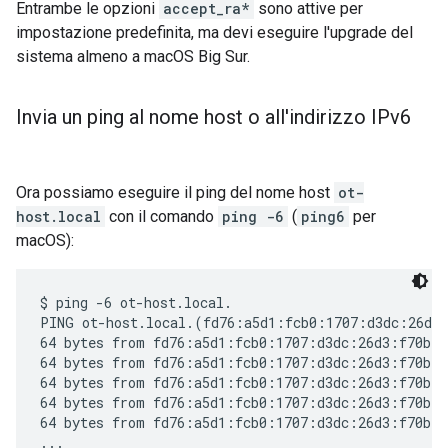
Entrambe le opzioni
accept_ra*
sono attive per
impostazione predefinita, ma devi eseguire l'upgrade del
sistema almeno a macOS Big Sur.
Invia un ping al nome host o all'indirizzo IPv6
Ora possiamo eseguire il ping del nome host
ot-
host.local
con il comando
ping -6
(
ping6
per
macOS):
$ ping -6 ot-host.local.

PING ot-host.local.(fd76:a5d1:fcb0:1707:d3dc:26d3:
64 bytes from fd76:a5d1:fcb0:1707:d3dc:26d3:f70b:b
64 bytes from fd76:a5d1:fcb0:1707:d3dc:26d3:f70b:b
64 bytes from fd76:a5d1:fcb0:1707:d3dc:26d3:f70b:b
64 bytes from fd76:a5d1:fcb0:1707:d3dc:26d3:f70b:b
64 bytes from fd76:a5d1:fcb0:1707:d3dc:26d3:f70b:b