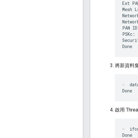
Ext PA
Mesh L
Networ
Networ
PAN ID
PSKc: 
Securi
將新資料集修
dat
啟用 Thre
ifc