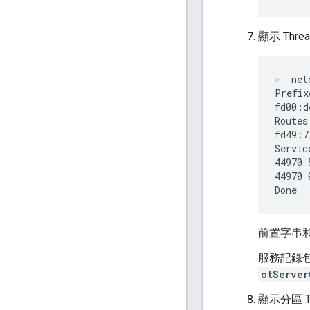
顯示 Thr
net
Prefix
fd00:d
Routes:
fd49:7
Servic
44970 
44970 
前置字串
服務記錄
otServer
顯示分區 T