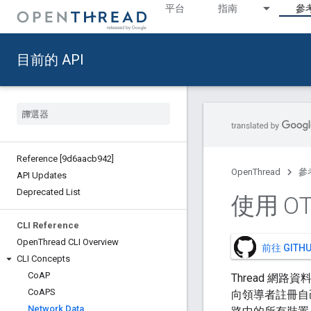
平台
指南
參
目前的 API
Reference [9d6aacb942]
OpenThread
參
API Updates
Deprecated List
使用 O
CLI Reference
Open
Thread CLI Overview
前往 GIT
CLI Concepts
Co
AP
Thread 網
Co
APS
向領導者註冊自己的
Network Data