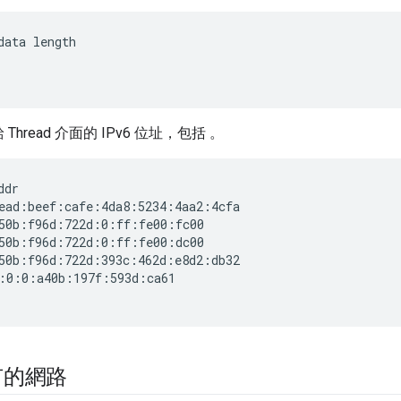
data length
Thread 介面的 IPv6 位址，包括 。
ddr
ead:beef:cafe:4da8:5234:4aa2:4cfa

50b:f96d:722d:0:ff:fe00:fc00

50b:f96d:722d:0:ff:fe00:dc00

50b:f96d:722d:393c:462d:e8d2:db32

:0:0:a40b:197f:593d:ca61

有的網路