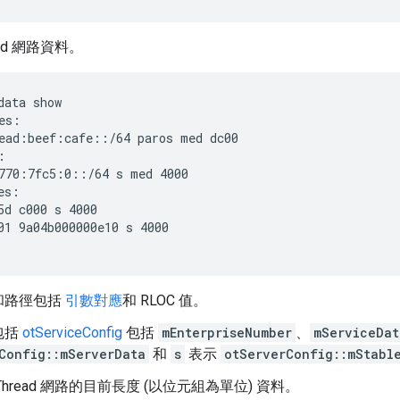
ead 網路資料。
data show
es:

ead:beef:cafe::/64 paros med dc00



770:7fc5:0::/64 s med 4000

es:

5d c000 s 4000

01 9a04b000000e10 s 4000

和路徑包括
引數對應
和 RLOC 值。
包括
otServiceConfig
包括
mEnterpriseNumber
、
mServiceDat
Config::mServerData
和
s
表示
otServerConfig::mStabl
hread 網路的目前長度 (以位元組為單位) 資料。