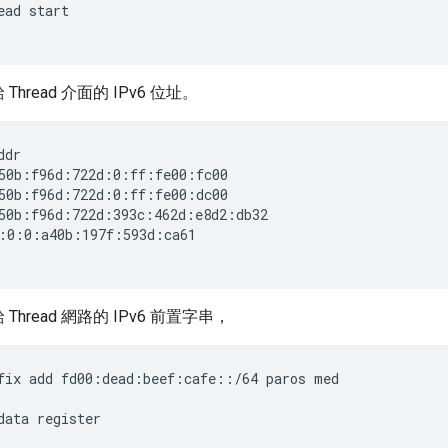
ead start
Thread 介面的 IPv6 位址。
ddr
50b:f96d:722d:0:ff:fe00:fc00

50b:f96d:722d:0:ff:fe00:dc00

50b:f96d:722d:393c:462d:e8d2:db32

:0:0:a40b:197f:593d:ca61

Thread 網路的 IPv6 前置字串，
fix add fd00:dead:beef:cafe::/64 paros med
data register