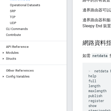
路中的所有裝置
Operational Datasets
邊界路由器可以註
SRP
TCP
邊界路由器和服
UDP
Sleepy End
CLI Commands
Contribute
網路資料
API Reference
Modules
如需
netdata
Structs
Other References
netdata 
help

Config Variables
full

length

maxlength

publish

register

show

steeringdata