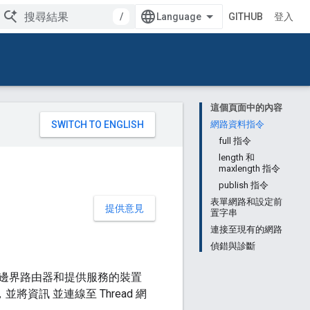
/
GITHUB
登入
這個頁面中的內容
。
網路資料指令
full 指令
length 和
maxlength 指令
publish 指令
表單網路和設定前
提供意見
置字串
連接至現有的網路
偵錯與診斷
 網路邊界路由器和提供服務的裝置
並將資訊 並連線至 Thread 網