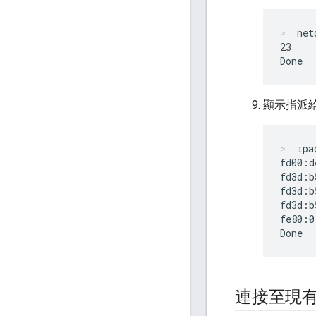
net
23

顯示指派給 
ipa
fd00:d
fd3d:b
fd3d:b
fd3d:b
fe80:0
連接至現