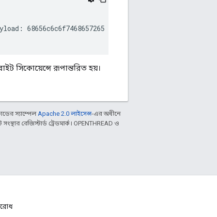
load: 68656c6c6f7468657265

ইট সিকোয়েন্সে রূপান্তরিত হয়।
ডের স্যাম্পেল
Apache 2.0 লাইসেন্স
-এর অধীনে
ংস্থার রেজিস্টার্ড ট্রেডমার্ক। OPENTHREAD ও
নুরোধ