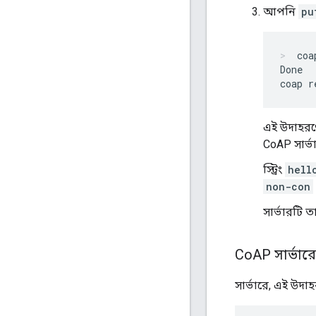
আপনি
pu
coa
Done

এই উদাহরণ
CoAP সার্ভ
স্ট্রিং
hell
non-con
সার্ভারটি 
Co
AP সার্ভারে
সার্ভারে, এই উদ