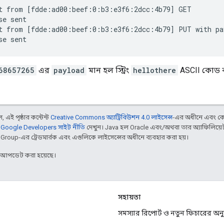
t from [fdde:ad00:beef:0:b3:e3f6:2dcc:4b79] GET

e sent

t from [fdde:ad00:beef:0:b3:e3f6:2dcc:4b79] PUT with pay
68657265
এর
payload
মান হল স্ট্রিং
hellothere
ASCII কোড বা
 এই পৃষ্ঠার কন্টেন্ট
Creative Commons অ্যাট্রিবিউশন 4.0 লাইসেন্স
-এর অধীনে এবং কো
,
Google Developers সাইট নীতি
দেখুন। Java হল Oracle এবং/অথবা তার অ্যাফিলিয়েট স
d Group-এর ট্রেডমার্রক এবং এগুলিকে লাইসেন্সের অধীনে ব্যবহার করা হয়।
র আপডেট করা হয়েছে।
সহায়তা
সমস্যার রিপোর্ট ও নতুন ফিচারের অ