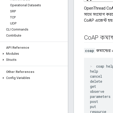
Operational Datasets
OpenThread CoAP 
SRP
সাথে সংযোগ করতে 
TCP
CoAP এজেন্ট হয় 
UDP
CLI Commands
Contribute
Co
AP কমান্
API Reference
coap
কমান্ডের 
Modules
Structs
coap hel
help

Other References
cancel

Config Variables
delete

get

observe

parameters

post

put

resource
