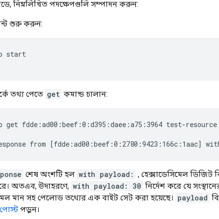
নোডে, নিম্নলিখিত পদক্ষেপগুলি সম্পাদন করুন:
ট শুরু করুন:
p start
র্কে তথ্য পেতে
get
কমান্ড চালান:
p get fdde:ad00:beef:0:d395:daee:a75:3964 test-resource
sponse
শেষ অংশটি হল
with payload:
, হেক্সাডেসিমেল ডিজিট ব
রে। অতএব, উদাহরণে,
with payload: 30
নির্দেশ করে যে সংস্থা
িমেল মান সহ পেলোড তথ্যের এক বাইট সেট করা হয়েছে।
payload
বি
পোস্ট
পড়ুন।