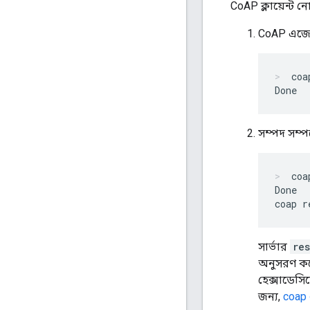
CoAP ক্লায়েন্ট 
CoAP এজেন্
coa
সম্পদ সম্প
coa
Done

সার্ভার
re
অনুসরণ ক
হেক্সাডেস
জন্য,
coap 