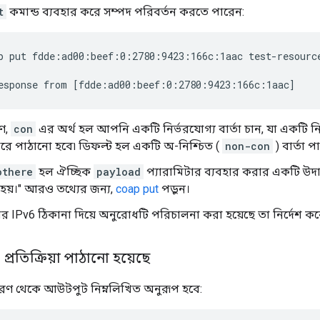
t
কমান্ড ব্যবহার করে সম্পদ পরিবর্তন করতে পারেন:
p put fdde:ad00:beef:0:2780:9423:166c:1aac test-resourc
ে,
con
এর অর্থ হল আপনি একটি নির্ভরযোগ্য বার্তা চান, যা একটি নিশ
ারে পাঠানো হবে৷ ডিফল্ট হল একটি অ-নিশ্চিত (
non-con
) বার্তা 
othere
হল ঐচ্ছিক
payload
প্যারামিটার ব্যবহার করার একটি উ
হয়।" আরও তথ্যের জন্য,
coap put
পড়ুন।
তার IPv6 ঠিকানা দিয়ে অনুরোধটি পরিচালনা করা হয়েছে তা নির্দেশ কর
 প্রতিক্রিয়া পাঠানো হয়েছে
াহরণ থেকে আউটপুট নিম্নলিখিত অনুরূপ হবে: