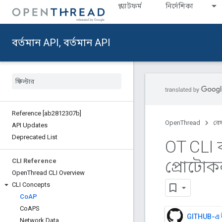
প্ল্যাটফর্ম
নির্দেশিকা
বর্তমান API, বর্তমান API
Reference [ab2812307b]
OpenThread
রেফ
API Updates
Deprecated List
OT CLI ব
প্রোটোক
CLI Reference
Open
Thread CLI Overview
CLI Concepts
Co
AP
Co
APS
GITHUB-এ 
Network Data