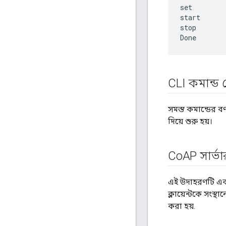
set

start

stop

CLI কমান্ড 
সমস্ত কমান্ডের বর
দিয়ে শুরু হয়।
Co
AP সার্ভা
এই উদাহরণটি একটি
ক্লায়েন্টকে সংস্
করা হয়.