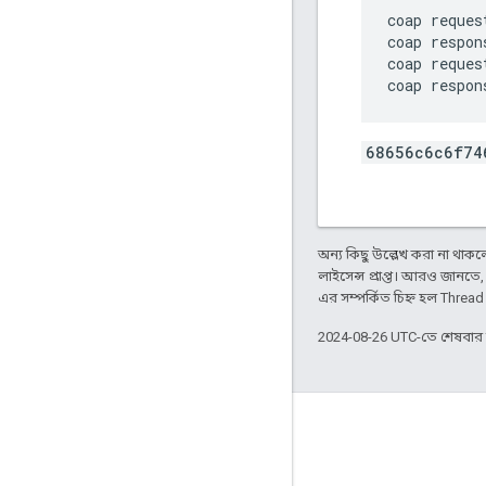
coap reques
coap respons
coap reques
68656c6c6f74
অন্য কিছু উল্লেখ করা না থাকলে,
লাইসেন্স প্রাপ্ত। আরও জানতে
এর সম্পর্কিত চিহ্ন হল Threa
2024-08-26 UTC-তে শেষবা
GitHub
OpenThread