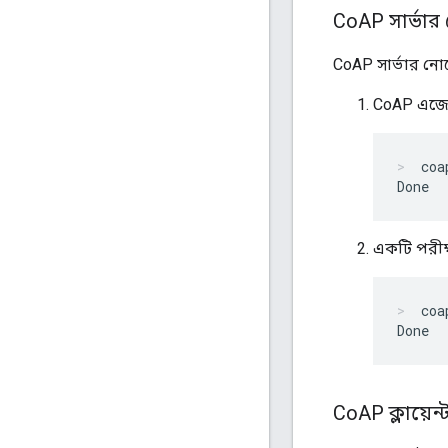
Co
AP সার্ভা
CoAP সার্ভার নোড
CoAP এজেন্
coa
একটি পরীক্
coa
Co
AP ক্লায়ে