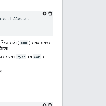
e con hellothere
্চিত বার্তা (
con
) ব্যবহার করে
পাঠানো।
দাহরণ যখন
type
হয়
con
বা
ে।