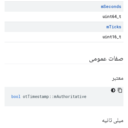
m
Seconds
uint64_t
m
Ticks
uint16_t
صفات عمومی
معتبر
bool
 otTimestamp
::
mAuthoritative
میلی ثانیه