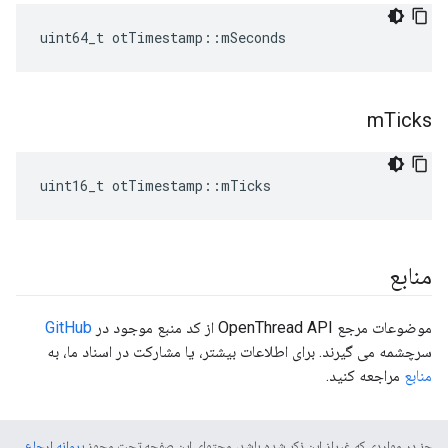
uint64_t otTimestamp
::
mSeconds
m
Ticks
uint16_t otTimestamp
::
mTicks
منابع
موضوعات مرجع OpenThread API از کد منبع موجود در
GitHub
سرچشمه می گیرند. برای اطلاعات بیشتر، یا مشارکت در اسناد ما، به
منابع
مراجعه کنید.
جز در مواردی که غیراز این ذکر شده باشد، محتوای این صفحه تحت مجوز
پروانه ارجاع