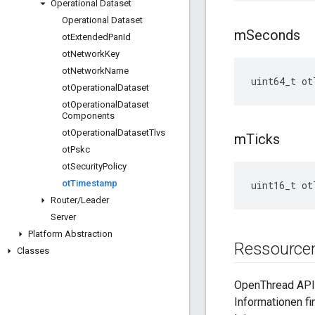
Operational Dataset
Operational Dataset
m
Seconds
ot
Extended
Pan
Id
ot
Network
Key
ot
Network
Name
uint64_t ot
ot
Operational
Dataset
ot
Operational
Dataset
Components
ot
Operational
Dataset
Tlvs
m
Ticks
ot
Pskc
ot
Security
Policy
ot
Timestamp
uint16_t ot
Router
/
Leader
Server
Platform Abstraction
Ressource
Classes
OpenThread API
Informationen fi