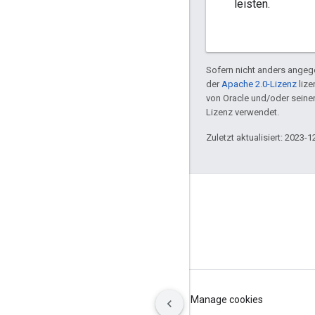
leisten.
Sofern nicht anders angege
der
Apache 2.0-Lizenz
lize
von Oracle und/oder sein
Lizenz verwendet.
Zuletzt aktualisiert: 2023-1
GitHub
OpenThread
Border Router
Nutzungsbedingungen
Datenschutz
Manage cookies