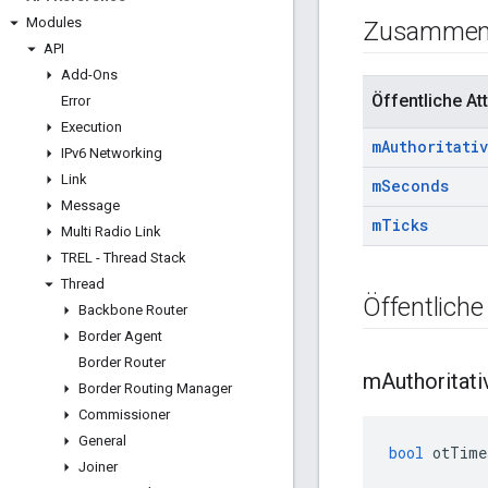
Modules
Zusammen
API
Add-Ons
Öffentliche Att
Error
Execution
m
Authoritati
IPv6 Networking
Link
m
Seconds
Message
m
Ticks
Multi Radio Link
TREL - Thread Stack
Thread
Öffentliche
Backbone Router
Border Agent
Border Router
m
Authoritati
Border Routing Manager
Commissioner
General
bool
 otTime
Joiner