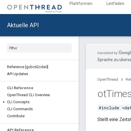
Plattformen
Leitfäden
Aktuelle API
Sprache zu überse
Reference [gcbc62cda0]
API Updates
OpenThread
Re
CLI Reference
ot
Time
Open
Thread CLI Overview
CLI Concepts
#include <da
CLI Commands
Contribute
Stellt eine Zei
API Reference