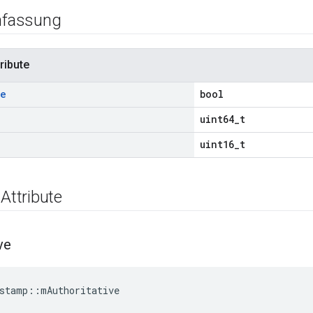
fassung
ribute
ve
bool
uint64_t
uint16_t
 Attribute
ve
stamp
::
mAuthoritative