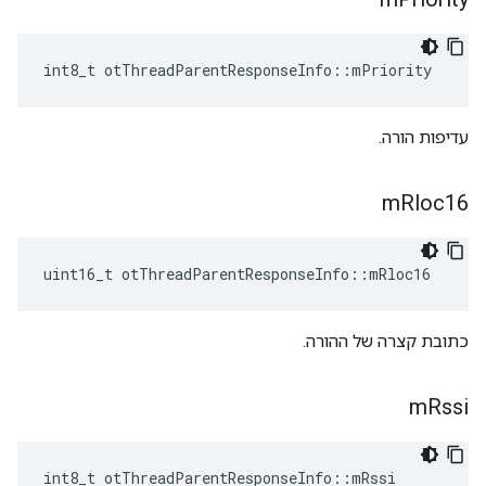
int8_t otThreadParentResponseInfo
::
mPriority
עדיפות הורה.
m
Rloc16
uint16_t otThreadParentResponseInfo
::
mRloc16
כתובת קצרה של ההורה.
m
Rssi
int8_t otThreadParentResponseInfo
::
mRssi