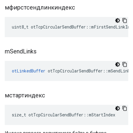
мфирстсендлинкиндекс
uint8_t otTcpCircularSendBuffer
::
mFirstSendLinkInd
m
Send
Links
otLinkedBuffer
 otTcpCircularSendBuffer
::
mSendLinks
мстартиндекс
size_t otTcpCircularSendBuffer
::
mStartIndex