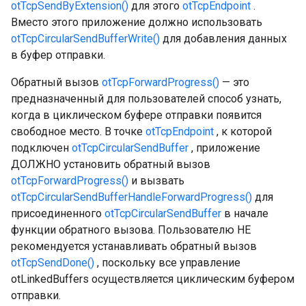
otTcpSendByExtension()
для этого
otTcpEndpoint
.
Вместо этого приложение должно использовать
otTcpCircularSendBufferWrite()
для добавления данных
в буфер отправки.
Обратный вызов
otTcpForwardProgress()
— это
предназначенный для пользователей способ узнать,
когда в циклическом буфере отправки появится
свободное место. В точке
otTcpEndpoint
, к которой
подключен
otTcpCircularSendBuffer
, приложение
ДОЛЖНО установить обратный вызов
otTcpForwardProgress()
и вызвать
otTcpCircularSendBufferHandleForwardProgress()
для
присоединенного
otTcpCircularSendBuffer
в начале
функции обратного вызова. Пользователю НЕ
рекомендуется устанавливать обратный вызов
otTcpSendDone()
, поскольку все управление
otLinkedBuffers осуществляется циклическим буфером
отправки.