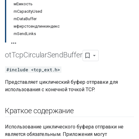
мЕмкость
mCapacityUsed
mDataBuffer
мфирстсендлинкиндекс
mSendLinks
ot
Tcp
Circular
Send
Buffer
#include <tcp_ext.h>
Представляет циклический буфер отправки для
использования с конечной точкой TCP.
Краткое содержание
Использование циклического буфера отправки не
является обязательным. Приложения могут