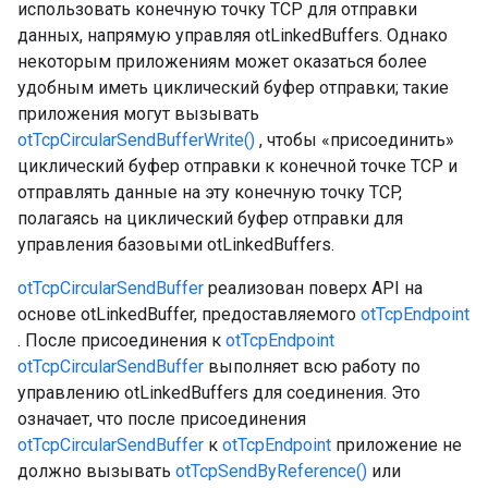
использовать конечную точку TCP для отправки
данных, напрямую управляя otLinkedBuffers. Однако
некоторым приложениям может оказаться более
удобным иметь циклический буфер отправки; такие
приложения могут вызывать
otTcpCircularSendBufferWrite()
, чтобы «присоединить»
циклический буфер отправки к конечной точке TCP и
отправлять данные на эту конечную точку TCP,
полагаясь на циклический буфер отправки для
управления базовыми otLinkedBuffers.
otTcpCircularSendBuffer
реализован поверх API на
основе otLinkedBuffer, предоставляемого
otTcpEndpoint
. После присоединения к
otTcpEndpoint
otTcpCircularSendBuffer
выполняет всю работу по
управлению otLinkedBuffers для соединения. Это
означает, что после присоединения
otTcpCircularSendBuffer
к
otTcpEndpoint
приложение не
должно вызывать
otTcpSendByReference()
или