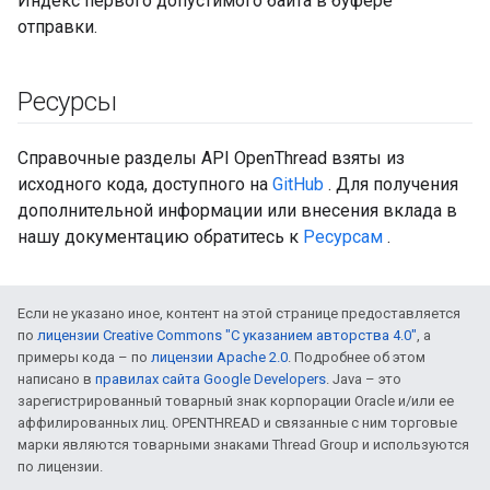
Индекс первого допустимого байта в буфере
отправки.
Ресурсы
Справочные разделы API OpenThread взяты из
исходного кода, доступного на
GitHub
. Для получения
дополнительной информации или внесения вклада в
нашу документацию обратитесь к
Ресурсам
.
Если не указано иное, контент на этой странице предоставляется
по
лицензии Creative Commons "С указанием авторства 4.0"
, а
примеры кода – по
лицензии Apache 2.0
. Подробнее об этом
написано в
правилах сайта Google Developers
. Java – это
зарегистрированный товарный знак корпорации Oracle и/или ее
аффилированных лиц. OPENTHREAD и связанные с ним торговые
марки являются товарными знаками Thread Group и используются
по лицензии.