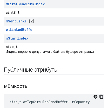
m
First
Send
Link
Index
uint8_t
m
Send
Links
[2]
otLinkedBuffer
m
Start
Index
size_t
Индекс первого допустимого байта в буфере отправки.
Публичные атрибуты
мЕмкость
size_t otTcpCircularSendBuffer
::
mCapacity