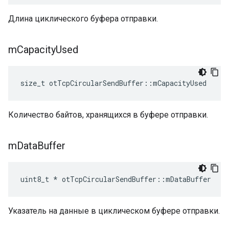
Длина циклического буфера отправки.
m
Capacity
Used
size_t otTcpCircularSendBuffer
::
mCapacityUsed
Количество байтов, хранящихся в буфере отправки.
m
Data
Buffer
uint8_t 
*
 otTcpCircularSendBuffer
::
mDataBuffer
Указатель на данные в циклическом буфере отправки.