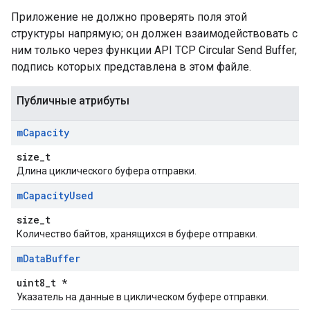
Приложение не должно проверять поля этой
структуры напрямую; он должен взаимодействовать с
ним только через функции API TCP Circular Send Buffer,
подпись которых представлена ​​в этом файле.
Публичные атрибуты
m
Capacity
size_t
Длина циклического буфера отправки.
m
Capacity
Used
size_t
Количество байтов, хранящихся в буфере отправки.
m
Data
Buffer
uint8_t *
Указатель на данные в циклическом буфере отправки.