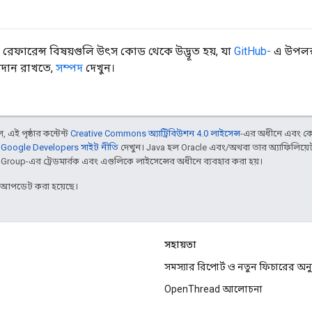
রেফারেন্স বিষয়গুলি উৎস কোড থেকে উদ্ভূত হয়, যা
GitHub-
এ উপলব্
বদান রাখতে,
সম্পদ
দেখুন।
 এই পৃষ্ঠার কন্টেন্ট
Creative Commons অ্যাট্রিবিউশন 4.0 লাইসেন্স
-এর অধীনে এবং কো
,
Google Developers সাইট নীতি
দেখুন। Java হল Oracle এবং/অথবা তার অ্যাফিলিয়েট স
d Group-এর ট্রেডমার্রক এবং এগুলিকে লাইসেন্সের অধীনে ব্যবহার করা হয়।
র আপডেট করা হয়েছে।
সহায়তা
সমস্যার রিপোর্ট ও নতুন ফিচারের অ
OpenThread আলোচনা