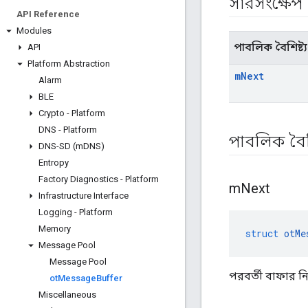
সারসংক্ষেপ
API Reference
Modules
পাবলিক বৈশিষ্ট্য
API
Platform Abstraction
m
Next
Alarm
BLE
Crypto - Platform
DNS - Platform
পাবলিক বৈশি
DNS-SD (m
DNS)
Entropy
Factory Diagnostics - Platform
m
Next
Infrastructure Interface
Logging - Platform
Memory
struct
otMe
Message Pool
Message Pool
পরবর্তী বাফার নি
ot
Message
Buffer
Miscellaneous