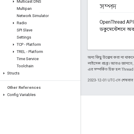
Multicast DNS
সম্পদ
Multipan
Network Simulator
OpenThread API 
Radio
ডকুমেন্টেশনে অ
SPI Slave
Settings
TCP - Platform
TREL - Platform
অন্য কিছু উল্লেখ করা না থাকলে,
Time Service
লাইসেন্স প্রাপ্ত। আরও জানতে
Toolchain
এর সম্পর্কিত চিহ্ন হল Threa
Structs
2023-12-01 UTC-তে শেষবা
Other References
Config Variables
GitHub
OpenThread
Border Router