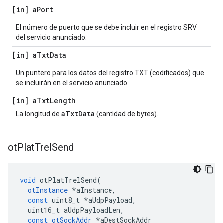
[in] a
Port
El número de puerto que se debe incluir en el registro SRV
del servicio anunciado.
[in] a
Txt
Data
Un puntero para los datos del registro TXT (codificados) que
se incluirán en el servicio anunciado.
[in] a
Txt
Length
aTxtData
La longitud de
(cantidad de bytes).
ot
Plat
Trel
Send
void
 otPlatTrelSend
(
otInstance
*
aInstance
,
const
 uint8_t 
*
aUdpPayload
,
  uint16_t aUdpPayloadLen
,
const
otSockAddr
*
aDestSockAddr