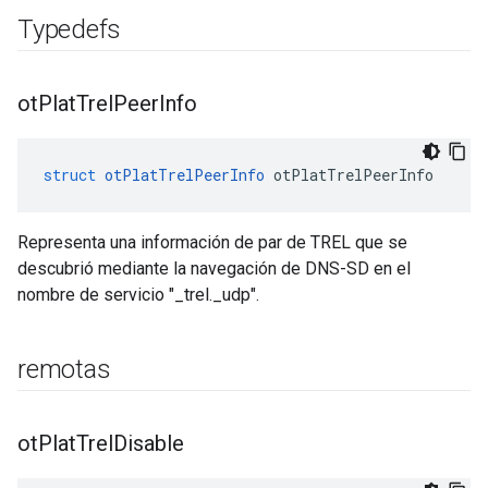
Typedefs
ot
Plat
Trel
Peer
Info
struct
otPlatTrelPeerInfo
 otPlatTrelPeerInfo
Representa una información de par de TREL que se
descubrió mediante la navegación de DNS-SD en el
nombre de servicio "_trel._udp".
remotas
ot
Plat
Trel
Disable