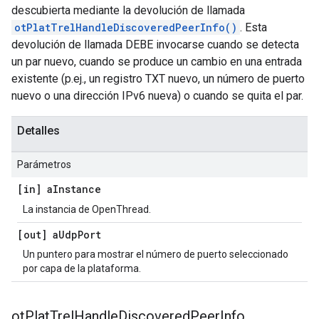
descubierta mediante la devolución de llamada
otPlatTrelHandleDiscoveredPeerInfo()
. Esta
devolución de llamada DEBE invocarse cuando se detecta
un par nuevo, cuando se produce un cambio en una entrada
existente (p.ej., un registro TXT nuevo, un número de puerto
nuevo o una dirección IPv6 nueva) o cuando se quita el par.
Detalles
Parámetros
[in] a
Instance
La instancia de OpenThread.
[out] a
Udp
Port
Un puntero para mostrar el número de puerto seleccionado
por capa de la plataforma.
ot
Plat
Trel
Handle
Discovered
Peer
Info