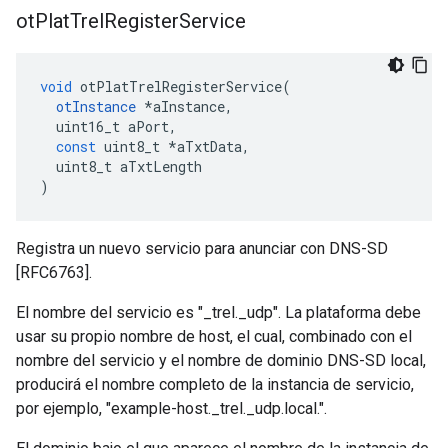
ot
Plat
Trel
Register
Service
void
 otPlatTrelRegisterService
(
otInstance
*
aInstance
,
  uint16_t aPort
,
const
 uint8_t 
*
aTxtData
,
  uint8_t aTxtLength
)
Registra un nuevo servicio para anunciar con DNS-SD
[RFC6763].
El nombre del servicio es "_trel._udp". La plataforma debe
usar su propio nombre de host, el cual, combinado con el
nombre del servicio y el nombre de dominio DNS-SD local,
producirá el nombre completo de la instancia de servicio,
por ejemplo, "example-host._trel._udp.local.".