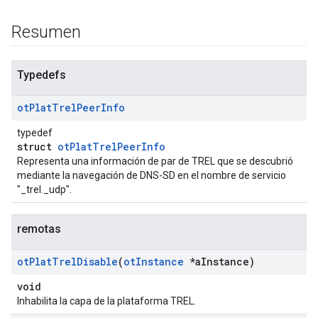
Resumen
Typedefs
ot
Plat
Trel
Peer
Info
typedef
struct
otPlatTrelPeerInfo
Representa una información de par de TREL que se descubrió
mediante la navegación de DNS-SD en el nombre de servicio
"_trel._udp".
remotas
ot
Plat
Trel
Disable
(
ot
Instance
*a
Instance)
void
Inhabilita la capa de la plataforma TREL.