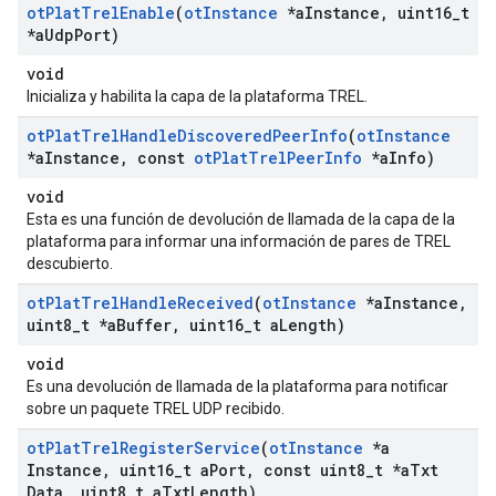
ot
Plat
Trel
Enable
(
ot
Instance
*a
Instance
,
uint16
_
t
*a
Udp
Port)
void
Inicializa y habilita la capa de la plataforma TREL.
ot
Plat
Trel
Handle
Discovered
Peer
Info
(
ot
Instance
*a
Instance
,
const
ot
Plat
Trel
Peer
Info
*a
Info)
void
Esta es una función de devolución de llamada de la capa de la
plataforma para informar una información de pares de TREL
descubierto.
ot
Plat
Trel
Handle
Received
(
ot
Instance
*a
Instance
,
uint8
_
t *a
Buffer
,
uint16
_
t a
Length)
void
Es una devolución de llamada de la plataforma para notificar
sobre un paquete TREL UDP recibido.
ot
Plat
Trel
Register
Service
(
ot
Instance
*a
Instance
,
uint16
_
t a
Port
,
const uint8
_
t *a
Txt
Data
,
uint8
_
t a
Txt
Length)