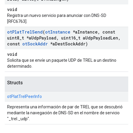
void
Registra un nuevo servicio para anunciar con DNS-SD
[RFC6763].
ot
Plat
Trel
Send
(
ot
Instance
*a
Instance
,
const
uint8
_
t *a
Udp
Payload
,
uint16
_
t a
Udp
Payload
Len
,
const
ot
Sock
Addr
*a
Dest
Sock
Addr)
void
Solicita que se envíe un paquete UDP de TREL a un destino
determinado.
Structs
otPlatTrelPeerInfo
Representa una información de par de TREL que se descubrió
mediante la navegación de DNS-SD en el nombre de servicio
"_trel._udp".