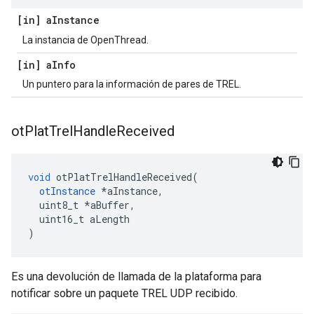
[in] a
Instance
La instancia de OpenThread.
[in] a
Info
Un puntero para la información de pares de TREL.
ot
Plat
Trel
Handle
Received
void
 otPlatTrelHandleReceived
(
otInstance
*
aInstance
,
  uint8_t 
*
aBuffer
,
  uint16_t aLength
)
Es una devolución de llamada de la plataforma para
notificar sobre un paquete TREL UDP recibido.