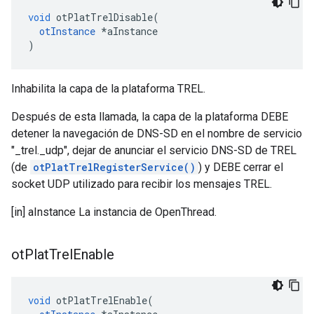
void
 otPlatTrelDisable
(
otInstance
*
aInstance
)
Inhabilita la capa de la plataforma TREL.
Después de esta llamada, la capa de la plataforma DEBE
detener la navegación de DNS-SD en el nombre de servicio
"_trel._udp", dejar de anunciar el servicio DNS-SD de TREL
(de
otPlatTrelRegisterService()
) y DEBE cerrar el
socket UDP utilizado para recibir los mensajes TREL.
[in] aInstance La instancia de OpenThread.
ot
Plat
Trel
Enable
void
 otPlatTrelEnable
(