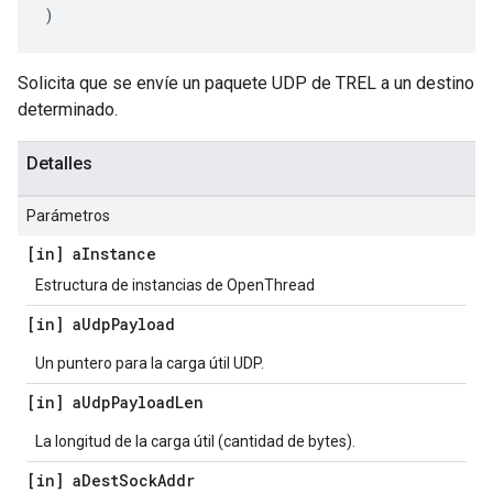
)
Solicita que se envíe un paquete UDP de TREL a un destino
determinado.
Detalles
Parámetros
[in] a
Instance
Estructura de instancias de OpenThread
[in] a
Udp
Payload
Un puntero para la carga útil UDP.
[in] a
Udp
Payload
Len
La longitud de la carga útil (cantidad de bytes).
[in] a
Dest
Sock
Addr