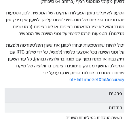
לשעון מקומי מונוטוני רציף (ברוחב 64 סיביות).
השעון לא ייגלש בזמן הפעילות התקינה של המכשיר. לכן, הטמעות
יזהו חריגות פנימיות של מונה ויש לפצות עליהן. לשעון אין פרק זמן
מוגדר והוא לא יציג התאמות רציפות או לא רציפות (כמו שניות
מדלגות). הטמעות יגרמו לפיצוי על זמני השינה של המכשיר.
יכול להיות שההטמעות יבחרו לכוונן את שעון הפלטפורמה ולפצות
על זמני השינה בכל אמצעי כלשהו (למשל, על ידי שילוב RTC עם
דיוק גבוה או מתח נמוך עם מונה ברזולוציה גבוהה), כל עוד השעון
המשולב החשוף מספק סימונים רציפים ברזולוציה של מיקרו
שניות במסגרת מגבלות הדיוק שנקבעו על ידי
.
otPlatTimeGetXtalAccuracy
פרטים
החזרות
השעה הנוכחית במיליוניות השנייה.