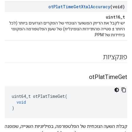
ot
Plat
Time
Get
Xtal
Accuracy
(void)
uint16_t
יש לקבל את הדיוק המשוער הנוכחי של המקרים הגרועים ביותר (לכל
היותר ± סטייה מהתדירות הנומינלית) של שעון הפלטפורמה המקומי
ביחידות של PPM.
פונקציות
ot
Plat
Time
Get
uint64_t otPlatTimeGet
(
void
)
קבלת השעה הנוכחית של הפלטפורמה, במיליוניות השנייה, שמפנה