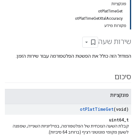
פונקציות
otPlatTimeGet
otPlatTimeGetXtalAccuracy
מקורות מידע
שירות שעה
המודול הזה כולל את הפשטת הפלטפורמה עבור שירות הזמן.
סיכום
פונקציות
ot
Plat
Time
Get
(void)
uint64_t
קבלת השעה הנוכחית של הפלטפורמה, במיליוניות השנייה, שמפנה
לשעון מקומי מונוטוני רציף (ברוחב 64 סיביות).