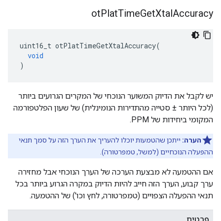
ot
Plat
Time
Get
Xtal
Accuracy
uint16_t otPlatTimeGetXtalAccuracy
(
void
)
יש לקבל את הדיוק המשוער הנוכחי של המקרים הגרועים ביותר
(לכל היותר ± סטייה מהתדירות הנומינלית) של שעון הפלטפורמה
המקומי ביחידות של PPM.
הערה:
ייתכן שהטמעות יוכלו להעריך את הערך הזה על סמך תנאי
ההפעלה הנוכחיים (למשל, טמפרטורה).
אם ההטמעה לא מבצעת הערכה של הערך הנוכחי אבל מחזירה
ערך קבוע, הערך הזה חייב להיות הדיוק במקרה הגרוע ביותר בכל
תנאי ההפעלה הצפויים (טמפרטורה, לחץ וכו') של ההטמעה.
פרטים