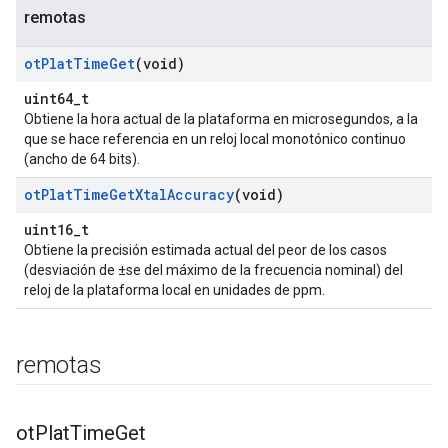
remotas
ot
Plat
Time
Get
(void)
uint64_t
Obtiene la hora actual de la plataforma en microsegundos, a la
que se hace referencia en un reloj local monotónico continuo
(ancho de 64 bits).
ot
Plat
Time
Get
Xtal
Accuracy
(void)
uint16_t
Obtiene la precisión estimada actual del peor de los casos
(desviación de ±se del máximo de la frecuencia nominal) del
reloj de la plataforma local en unidades de ppm.
remotas
ot
Plat
Time
Get